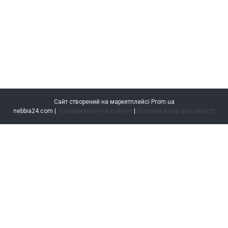
Сайт створений на маркетплейсі
Prom.ua
nebbia24.com |
Поскаржитися на контент
|
Політика конфіденційності