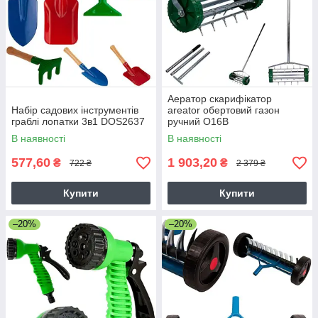
Аератор скарифікатор
Набір садових інструментів
areator обертовий газон
граблі лопатки 3в1 DOS2637
ручний O16B
В наявності
В наявності
577,60
1 903,20
₴
₴
722 ₴
2 379 ₴
Купити
Купити
–20%
–20%