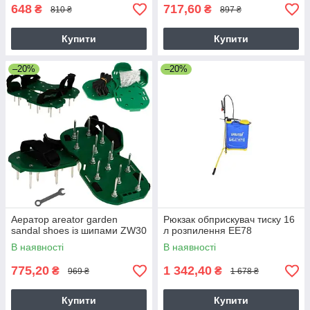
648
717,60
₴
₴
810 ₴
897 ₴
Купити
Купити
–20%
–20%
Аератор areator garden
Рюкзак обприскувач тиску 16
sandal shoes із шипами ZW30
л розпилення EE78
В наявності
В наявності
775,20
1 342,40
₴
₴
969 ₴
1 678 ₴
Купити
Купити