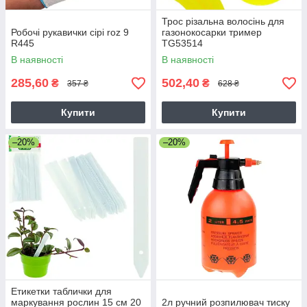
Трос різальна волосінь для
Робочі рукавички сірі roz 9
газонокосарки тример
R445
TG53514
В наявності
В наявності
285,60
502,40
₴
₴
357 ₴
628 ₴
Купити
Купити
–20%
–20%
Етикетки таблички для
маркування рослин 15 см 20
2л ручний розпилювач тиску