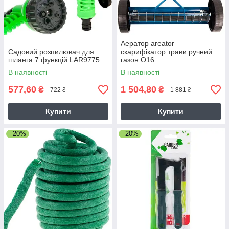
Аератор areator
Садовий розпилювач для
скарифікатор трави ручний
шланга 7 функцій LAR9775
газон O16
В наявності
В наявності
577,60
1 504,80
₴
₴
722 ₴
1 881 ₴
Купити
Купити
–20%
–20%