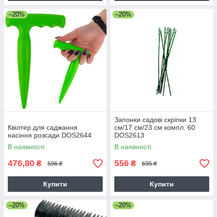
–20%
–20%
Запонки садові скріпки 13
Квілтер для саджання
см/17 см/23 см компл. 60
насіння розсади DOS2644
DOS2613
В наявності
В наявності
476,80
556
₴
₴
596 ₴
695 ₴
Купити
Купити
–20%
–20%