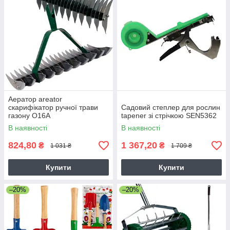
Аератор areator
скарифікатор ручної трави
Садовий степлер для рослин
газону O16A
tapener зі стрічкою SEN5362
В наявності
В наявності
824,80
1 367,20
₴
₴
1 031 ₴
1 709 ₴
Купити
Купити
–20%
–20%