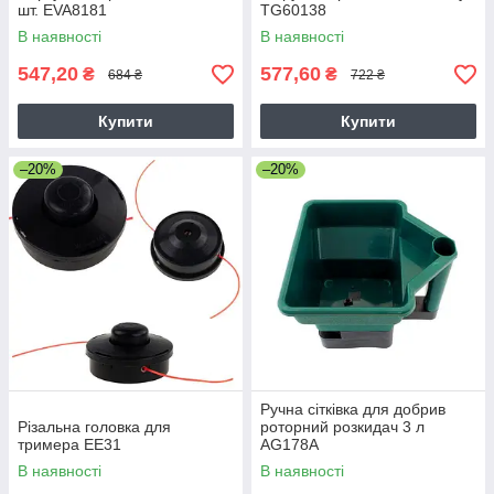
шт. EVA8181
TG60138
В наявності
В наявності
547,20
577,60
₴
₴
684 ₴
722 ₴
Купити
Купити
–20%
–20%
Ручна сітківка для добрив
Різальна головка для
роторний розкидач 3 л
тримера EE31
AG178A
В наявності
В наявності