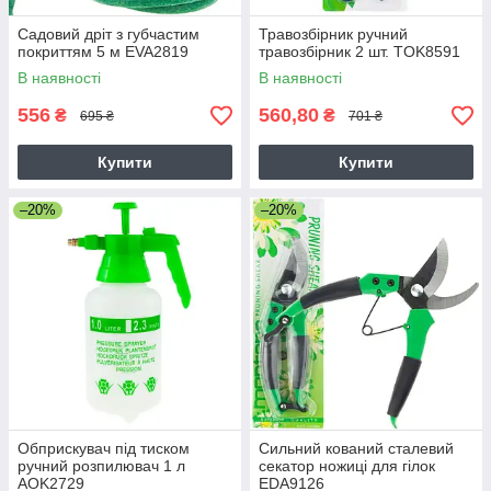
Садовий дріт з губчастим
Травозбірник ручний
покриттям 5 м EVA2819
травозбірник 2 шт. TOK8591
В наявності
В наявності
556
560,80
₴
₴
695 ₴
701 ₴
Купити
Купити
–20%
–20%
Обприскувач під тиском
Сильний кований сталевий
ручний розпилювач 1 л
секатор ножиці для гілок
AOK2729
EDA9126