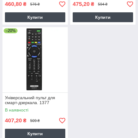
460,80
475,20
₴
₴
576 ₴
594 ₴
Купити
Купити
–20%
Універсальний пульт для
смарт-дзеркала. 1377
В наявності
407,20
₴
509 ₴
Купити