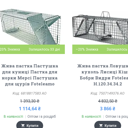
20%
Залишилось 33 дні
–20%
Залишилось 
Жива пастка Пастушка
Жива пастка Ловушк
для куниці Пастка для
кухоль Лисиці Кі
норки Мерсі Пастушка
Бобри Видри Fotele
для щурів Foteleamo
H.120.34.34.2
6818817583 АО
7507149376 АО
1 393,30 ₴
4 832,50 ₴
1 114,64 ₴
3 866 ₴
В наявності
Оптом і в роздріб
В наявності
Оптом і в роз
Купити
Купити