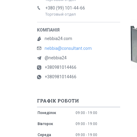
+380 (99) 101-44-66
Торговый отдел
nebbia24.com
nebbia@consultant.com
@nebbia24
+380981014466
+380981014466
ГРАФІК РОБОТИ
Понеділок
09:00
19:00
Вівторок
09:00
19:00
Середа
09:00
19:00