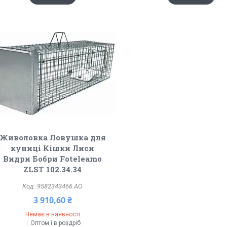
Живоловка Ловушка для
куниці Кішки Лиси
Видри Бобри Foteleamo
ZLST 102.34.34
9582343466 АО
3 910,60 ₴
Немає в наявності
Оптом і в роздріб