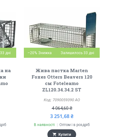
33 дні
–20%
Залишилось 33 дні
а на
Жива пастка Marten
шки
Foxes Otters Beavers 120
amo
см Foteleamo
ZL120.34.34.2 ST
7090059390 АО
4 064,60 ₴
3 251,68 ₴
дріб
В наявності
Оптом і в роздріб
Купити