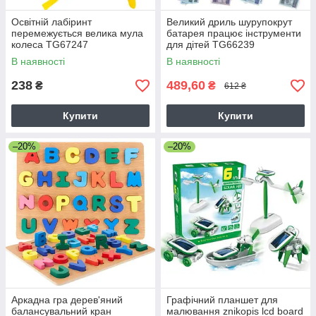
Освітній лабіринт
Великий дриль шурупокрут
перемежується велика мула
батарея працює інструменти
колеса TG67247
для дітей TG66239
В наявності
В наявності
238
489,60
₴
₴
612 ₴
Купити
Купити
–20%
–20%
Аркадна гра дерев'яний
Графічний планшет для
балансувальний кран
малювання znikopis lcd board