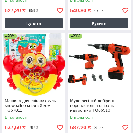
В наявності
В наявності
527,20
540,80
₴
₴
659 ₴
676 ₴
Купити
Купити
–20%
–20%
Машина для снігових куль
Мула освітній лабіринт
snowballee сніжний ком
переплетення спіраль
TG57811
намистини TG66910
В наявності
В наявності
637,60
687,20
₴
₴
797 ₴
859 ₴