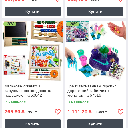
Купити
Купити
–20%
–20%
Лялькове ліжечко з
Гра із забиванням пірсинг
карусельною ковдрою та
дерев'яний забивчик +
подушкою TG50042
молоток TG67316
В наявності
В наявності
765,60
1 111,20
₴
₴
957 ₴
1 389 ₴
Купити
Купити