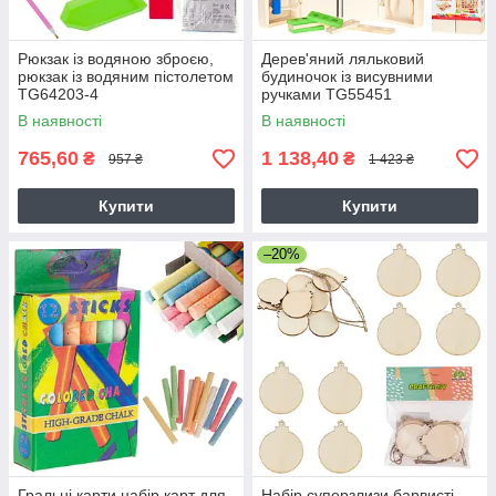
Рюкзак із водяною зброєю,
Дерев'яний ляльковий
рюкзак із водяним пістолетом
будиночок із висувними
TG64203-4
ручками TG55451
В наявності
В наявності
765,60
1 138,40
₴
₴
957 ₴
1 423 ₴
Купити
Купити
–20%
Гральні карти набір карт для
Набір суперзлизи барвисті