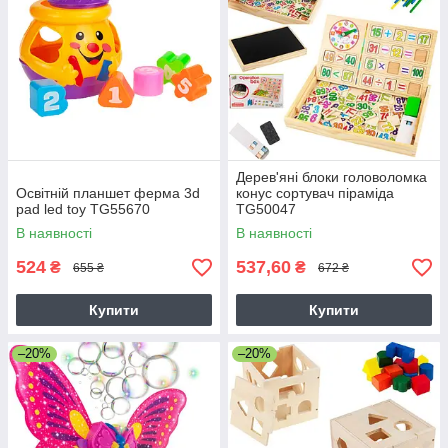
Дерев'яні блоки головоломка
Освітній планшет ферма 3d
конус сортувач піраміда
pad led toy TG55670
TG50047
В наявності
В наявності
524
537,60
₴
₴
655 ₴
672 ₴
Купити
Купити
–20%
–20%