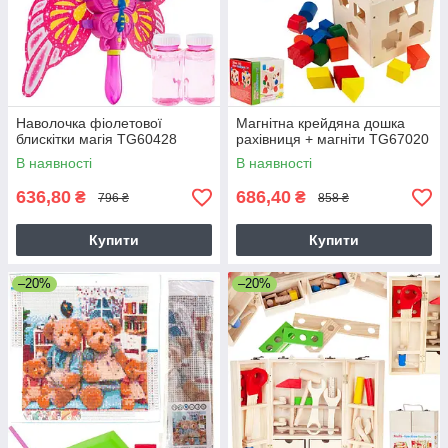
Наволочка фіолетової
Магнітна крейдяна дошка
блискітки магія TG60428
рахівниця + магніти TG67020
В наявності
В наявності
636,80
686,40
₴
₴
796 ₴
858 ₴
Купити
Купити
–20%
–20%