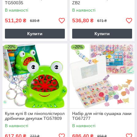
TG50035
ZB2
В наявності
В наявності
511,20
536,80
₴
₴
639 ₴
671 ₴
Купити
Купити
–20%
–20%
Куля кулі 8 см пінополістирол
Набір для нігтів сушарка лаки
дрібнички декупаж TG57809
TG67277
В наявності
В наявності
617,60
686,40
₴
₴
772 ₴
858 ₴