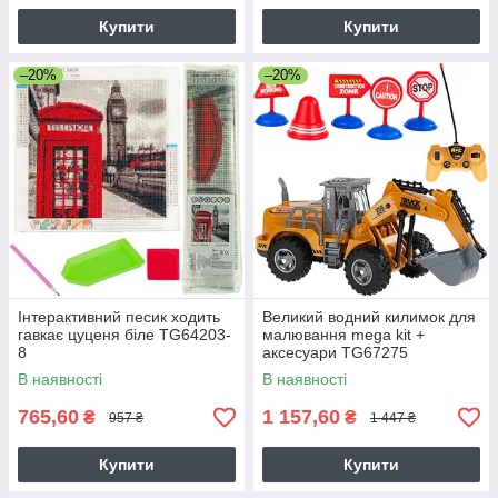
Купити
Купити
–20%
–20%
Інтерактивний песик ходить
Великий водний килимок для
гавкає цуценя біле TG64203-
малювання mega kit +
8
аксесуари TG67275
В наявності
В наявності
765,60
1 157,60
₴
₴
957 ₴
1 447 ₴
Купити
Купити