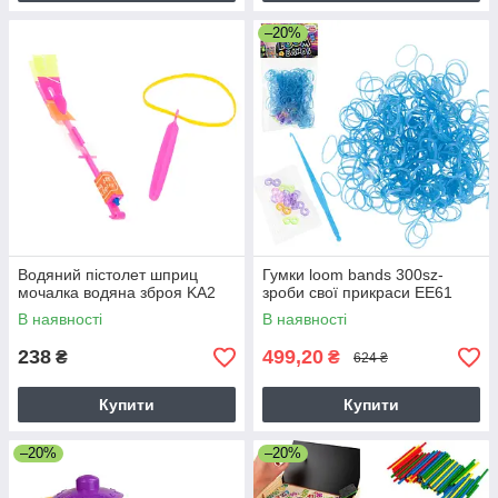
–20%
Водяний пістолет шприц
Гумки loom bands 300sz-
мочалка водяна зброя KA2
зроби свої прикраси EE61
В наявності
В наявності
238
499,20
₴
₴
624 ₴
Купити
Купити
–20%
–20%