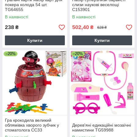
покера колода 54 шт.
слизи наукові веселощі
TG64655
C153901
В наявності
В наявності
238
502,40
₴
₴
628 ₴
Купити
Купити
–20%
–20%
Гра крокодила великий
облямівка хворого зубчик у
Дерев'яні едикаційні мозаїчні
стоматолога CC33
намистини TG59988