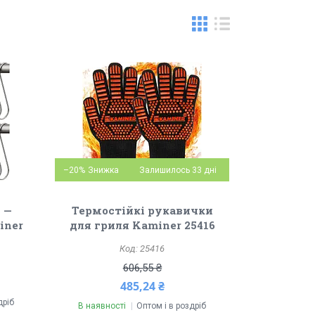
–20%
Залишилось 33 дні
 —
Термостійкі рукавички
iner
для гриля Kaminer 25416
25416
606,55 ₴
485,24 ₴
дріб
В наявності
Оптом і в роздріб