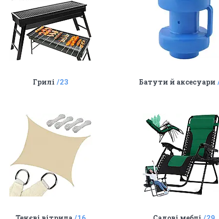
Грилі
Батути й аксесуари
23
Тенєві вітрила
Садові меблі
16
29