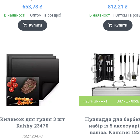
653,78 ₴
812,21 ₴
В наявності
Оптом і в роздріб
В наявності
Оптом і в роз
Купити
Купити
–20%
Залишилось 
Килимок для гриля 3 шт
Приладдя для барбе
Ruhhy 23470
набір із 5 аксесуарі
валіза. Kaminer 18
23470