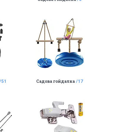
Садова гойдалка
51
17