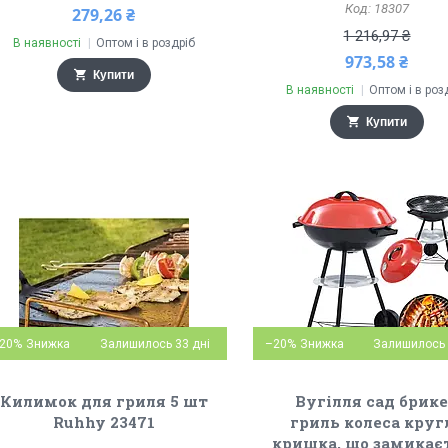
18307
279,26 ₴
1 216,97 ₴
В наявності
Оптом і в роздріб
973,58 ₴
Купити
В наявності
Оптом і в роз
Купити
20%
Залишилось 33 дні
–20%
Залишилось 
Килимок для гриля 5 шт
Вугілля сад брик
Ruhhy 23471
гриль колеса круг
кришка, що замикає