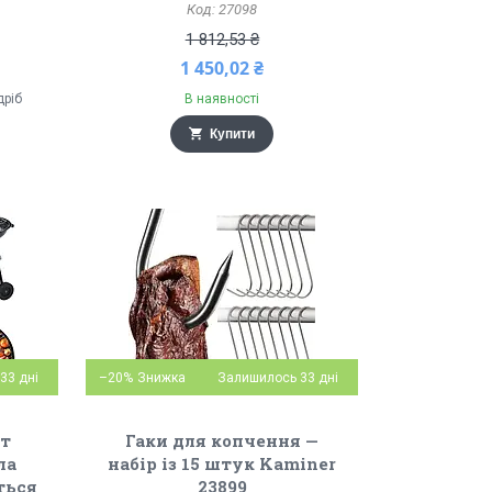
27098
1 812,53 ₴
1 450,02 ₴
дріб
В наявності
Купити
33 дні
–20%
Залишилось 33 дні
ет
Гаки для копчення —
ла
набір із 15 штук Kaminer
ться
23899