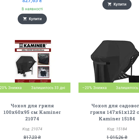
827,65 ₴
Купити
В наявності
Купити
20%
Залишилось 33 дні
–20%
Залишилось 
Чохол для гриля
Чохол для садово
100x60x95 см Kaminer
гриля 147x61x122 
21074
Kaminer 15184
21074
15184
817,23 ₴
1 015,26 ₴