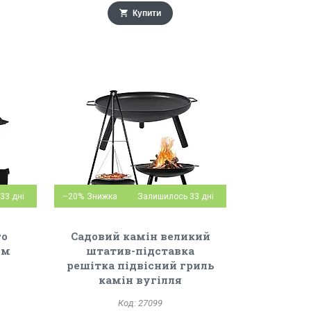
Купити
33 дні
–20%
Залишилось 33 дні
го
Садовий камін великий
см
штатив-підставка
решітка підвісний гриль
камін вугілля
27099