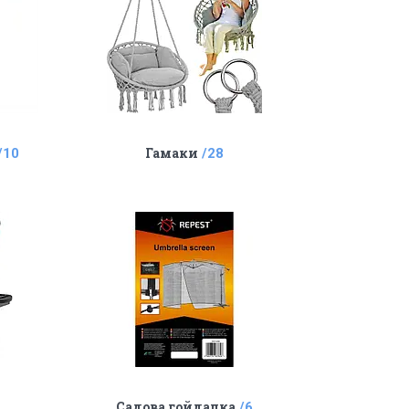
Гамаки
10
28
Садова гойдалка
6