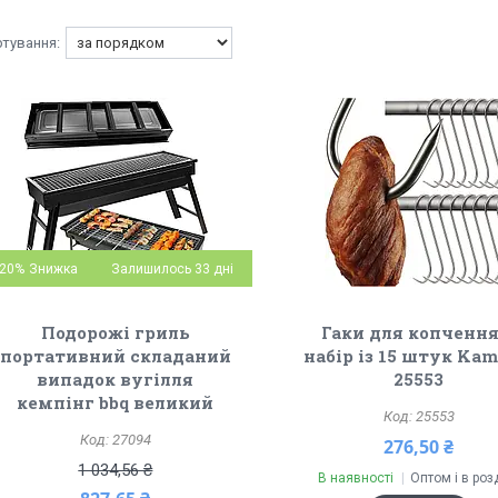
20%
Залишилось 33 дні
Подорожі гриль
Гаки для копчення
портативний складаний
набір із 15 штук Kam
випадок вугілля
25553
кемпінг bbq великий
25553
27094
276,50 ₴
1 034,56 ₴
В наявності
Оптом і в роз