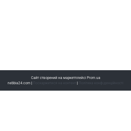
Сайт створений на маркетплейсі
Prom.ua
nebbia24.com |
Поскаржитися на контент
|
Політика конфіденційності