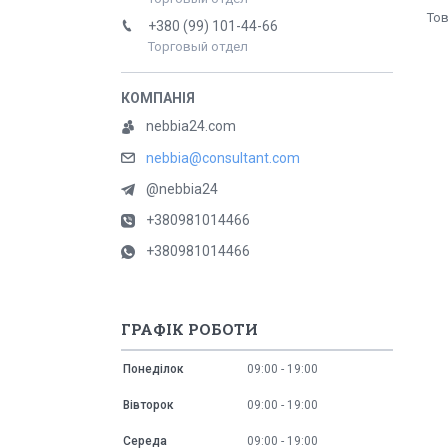
+380 (99) 101-44-66
Торговый отдел
nebbia24.com
nebbia@consultant.com
@nebbia24
+380981014466
+380981014466
ГРАФІК РОБОТИ
Понеділок
09:00
19:00
Вівторок
09:00
19:00
Середа
09:00
19:00