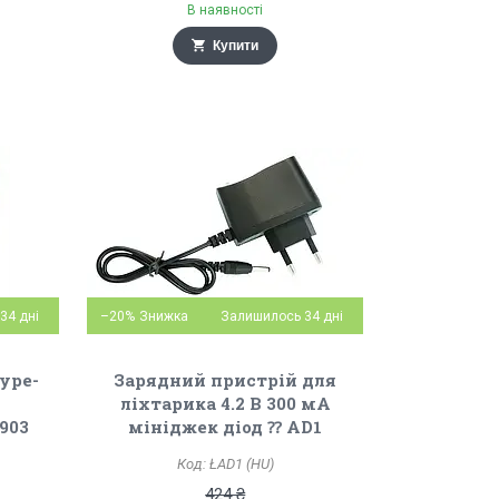
В наявності
Купити
34 дні
–20%
Залишилось 34 дні
ype-
Зарядний пристрій для
ліхтарика 4.2 В 300 мА
903
мініджек діод ⁇ AD1
ŁAD1 (HU)
424 ₴