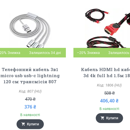
20%
Залишилось 34 дні
–20%
Залишилось 
Телефонний кабель 3в1
Кабель HDMI hd каб
micro usb usb-c lightning
3d 4k full hd 1.5м 1
120 см трансмісія 807
1806 (HU)
807 (HU)
508 ₴
470 ₴
406,40 ₴
376 ₴
В наявності
В наявності
Купити
Купити