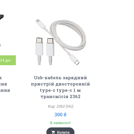
34 дні
я
Usb-кабель зарядний
ння
пристрій двосторонній
ання
type-c type-c 1 м
трансмісія 2362
2362 (HU)
300 ₴
В наявності
Купити