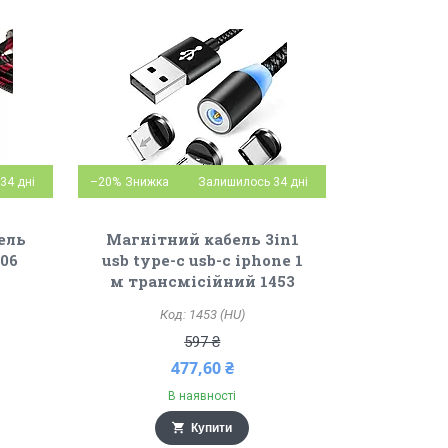
34 дні
–20%
Залишилось 34 дні
ель
Магнітний кабель 3in1
806
usb type-c usb-c iphone 1
м трансмісійний 1453
1453 (HU)
597 ₴
477,60 ₴
В наявності
Купити