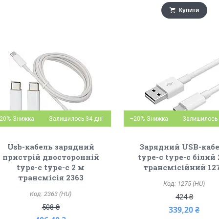
Купити
20%
Залишилось 34 дні
–20%
Залишилось 
Usb-кабель зарядний
Зарядний USB-каб
пристрій двосторонній
type-c type-c білий 
type-c type-c 2 м
трансмісійний 12
трансмісія 2363
1275 (HU)
2363 (HU)
424 ₴
508 ₴
339,20 ₴