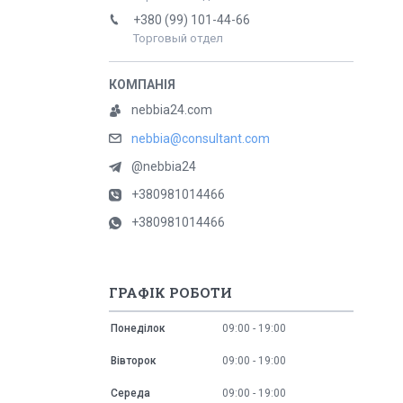
+380 (99) 101-44-66
Торговый отдел
nebbia24.com
nebbia@consultant.com
@nebbia24
+380981014466
+380981014466
ГРАФІК РОБОТИ
Понеділок
09:00
19:00
Вівторок
09:00
19:00
Середа
09:00
19:00