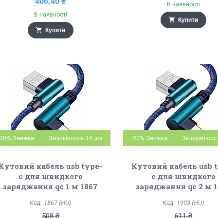
406,40 ₴
В наявності
В наявності
Купити
Купити
20%
Залишилось 34 дні
–20%
Залишилось 
Кутовий кабель usb type-
Кутовий кабель usb t
c для швидкого
c для швидкого
заряджання qc 1 м 1867
заряджання qc 2 м 1
1867 (HU)
1903 (HU)
508 ₴
611 ₴