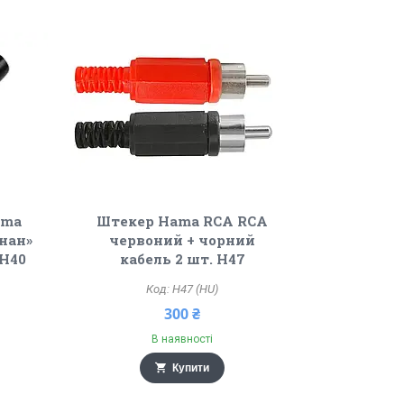
ama
Штекер Hama RCA RCA
анан»
червоний + чорний
 H40
кабель 2 шт. H47
H47 (HU)
300 ₴
В наявності
Купити