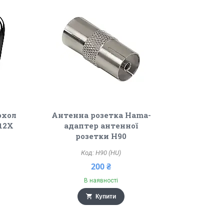
охол
Антенна розетка Hama-
112X
адаптер антенної
розетки H90
H90 (HU)
200 ₴
В наявності
Купити