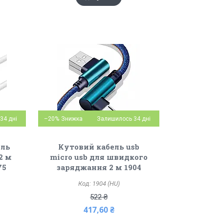
34 дні
–20%
Залишилось 34 дні
ель
Кутовий кабель usb
2 м
micro usb для швидкого
75
заряджання 2 м 1904
1904 (HU)
522 ₴
417,60 ₴