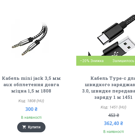
–20%
Залишилось 
Кабель mini jack 3,5 мм
Кабель Type-c дл
aux обплетення довга
швидкого заряджа
міцна 1,5 м 1808
3.0, швидке передав
заряду 1 м 1451
1808 (HU)
1451 (HU)
300 ₴
453 ₴
В наявності
362,40 ₴
Купити
В наявності