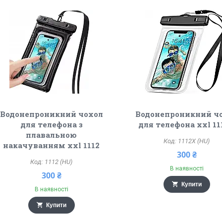
Водонепроникний чохол
Водонепроникний ч
для телефона з
для телефона xxl 1
плавальною
1112X (HU)
накачуванням xxl 1112
300 ₴
1112 (HU)
В наявності
300 ₴
Купити
В наявності
Купити