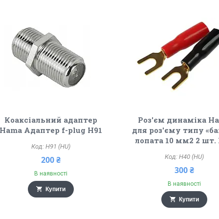
Коаксіальний адаптер
Роз'єм динаміка H
Hama Адаптер f-plug H91
для роз'єму типу «б
лопата 10 мм2 2 шт.
H91 (HU)
H40 (HU)
200 ₴
300 ₴
В наявності
В наявності
Купити
Купити