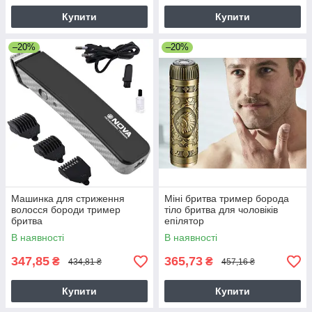
Купити
Купити
–20%
–20%
Машинка для стриження
Міні бритва тример борода
волосся бороди тример
тіло бритва для чоловіків
бритва
епілятор
В наявності
В наявності
347,85
365,73
₴
₴
434,81 ₴
457,16 ₴
Купити
Купити