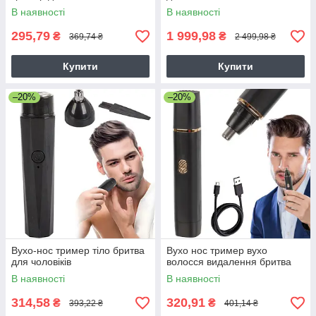
В наявності
В наявності
295,79
1 999,98
₴
₴
369,74 ₴
2 499,98 ₴
Купити
Купити
–20%
–20%
Вухо-нос тример тіло бритва
Вухо нос тример вухо
для чоловіків
волосся видалення бритва
В наявності
В наявності
314,58
320,91
₴
₴
393,22 ₴
401,14 ₴