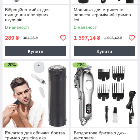
Вібраційна мийка для
Машинка для стриження
очищення ювелірних
волосся керамічний тример
окулярів
lcd
В наявності
В наявності
289
1 597,14
₴
₴
361,25 ₴
1 996,42 ₴
Купити
Купити
–20%
–20%
Епілятор для обличчя бритва
Бездротова бритва з джк-
тример для тіла aku
дисплеєм