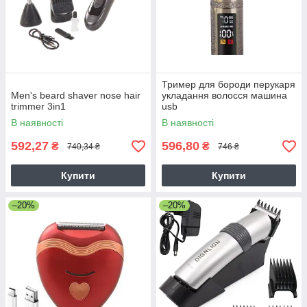
Тример для бороди перукаря
Men's beard shaver nose hair
укладання волосся машина
trimmer 3in1
usb
В наявності
В наявності
592,27
596,80
₴
₴
740,34 ₴
746 ₴
Купити
Купити
–20%
–20%