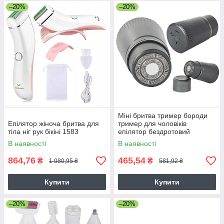
–20%
–20%
Міні бритва тример бороди
Епілятор жіноча бритва для
тример для чоловіків
тіла ніг рук бікіні 1583
епілятор бездротовий
В наявності
В наявності
864,76
465,54
₴
₴
1 080,95 ₴
581,92 ₴
Купити
Купити
–20%
–20%