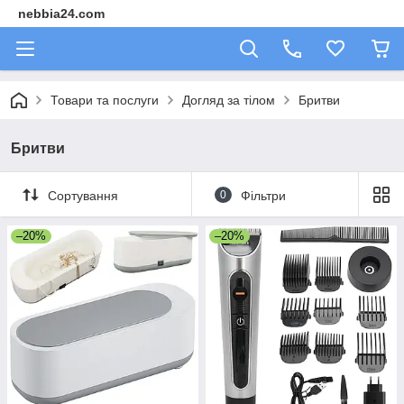
nebbia24.com
Товари та послуги
Догляд за тілом
Бритви
Бритви
Сортування
0
Фільтри
–20%
–20%