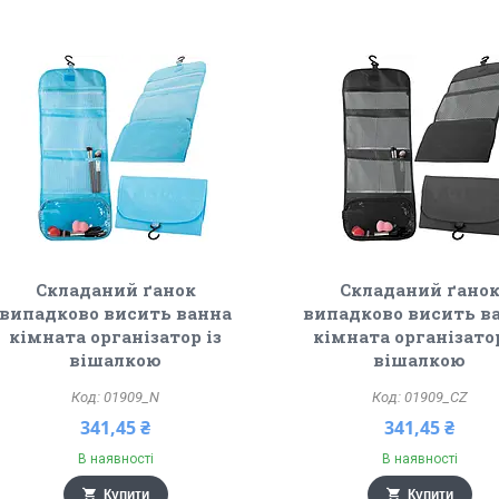
Складаний ґанок
Складаний ґано
випадково висить ванна
випадково висить в
кімната організатор із
кімната організатор
вішалкою
вішалкою
01909_N
01909_CZ
341,45 ₴
341,45 ₴
В наявності
В наявності
Купити
Купити