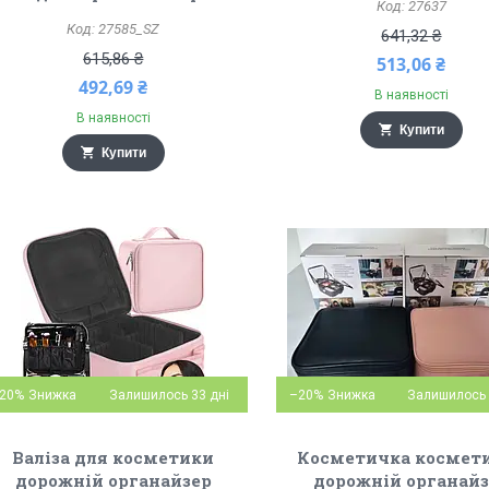
27637
27585_SZ
641,32 ₴
615,86 ₴
513,06 ₴
492,69 ₴
В наявності
В наявності
Купити
Купити
20%
Залишилось 33 дні
–20%
Залишилось 
Валіза для косметики
Косметичка космет
дорожній органайзер
дорожній органай