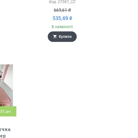
27587_CZ
669,61 ₴
535,69 ₴
В наявності
Купити
33 дні
ичка
зер