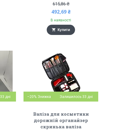
615,86 ₴
492,69 ₴
В наявності
Купити
33 дні
–20%
Залишилось 33 дні
Валіза для косметики
дорожній органайзер
скринька валіза