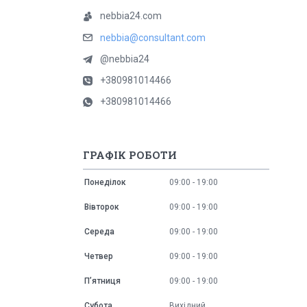
nebbia24.com
nebbia@consultant.com
@nebbia24
+380981014466
+380981014466
ГРАФІК РОБОТИ
Понеділок
09:00
19:00
Вівторок
09:00
19:00
Середа
09:00
19:00
Четвер
09:00
19:00
Пʼятниця
09:00
19:00
Субота
Вихідний