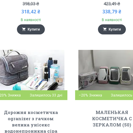
398,03 ₴
423,49 ₴
318,42 ₴
338,79 ₴
В наявності
В наявності
Купити
Купити
20%
Залишилось 33 дні
–20%
Залишилось 
Дорожня косметичка
МАЛЕНЬКАЯ
ogranizer з гачком
КОСМЕТИЧКА С
велика унісекс
ЗЕРКАЛОМ (50)
водонепроникна сіра