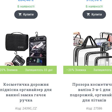
В наявності
В наявності
Купити
Купити
20%
Залишилось 33 дні
–20%
Залишилось 
Косметичка дорожня
Прозора косметич
підвісна органайзер для
валіза 3-в-1 для
ванної замка гачок
подорожей, органай
ручка
для літаків
24390_CZ
27586