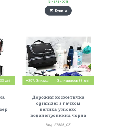
В наявності
Купити
33 дні
–20%
Залишилось 33 дні
на
Дорожня косметичка
ogranizer з гачком
зер
велика унісекс
водонепроникна чорна
27585_CZ