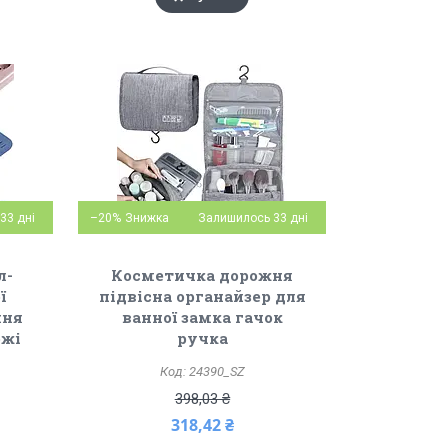
33 дні
–20%
Залишилось 33 дні
л-
Косметичка дорожня
ї
підвісна органайзер для
ння
ванної замка гачок
ожі
ручка
24390_SZ
398,03 ₴
318,42 ₴