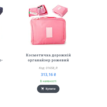
Косметичка дорожній
о-
органайзер рожевий
01658_R
313,16 ₴
В наявності
Купити