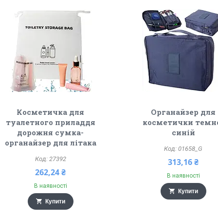
Косметичка для
Органайзер для
туалетного приладдя
косметички темн
дорожня сумка-
синій
органайзер для літака
01658_G
27392
313,16 ₴
262,24 ₴
В наявності
В наявності
Купити
Купити