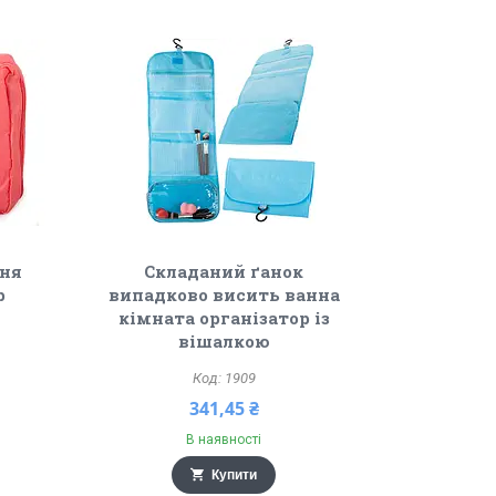
ня
Складаний ґанок
р
випадково висить ванна
кімната організатор із
вішалкою
1909
341,45 ₴
В наявності
Купити