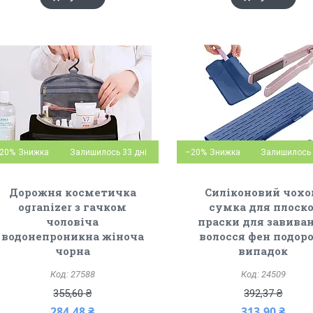
20%
Залишилось 33 дні
–20%
Залишилось 
Дорожня косметичка
Силіконовий чохо
ogranizer з гачком
сумка для плоско
чоловіча
праски для завива
водонепроникна жіноча
волосся фен подор
чорна
випадок
27588
24509
355,60 ₴
392,37 ₴
284,48 ₴
313,90 ₴