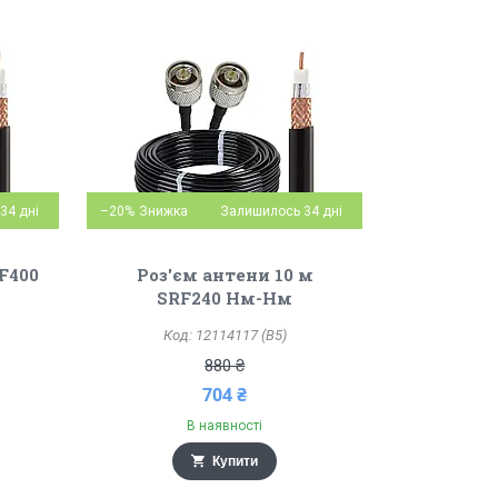
34 дні
–20%
Залишилось 34 дні
F400
Роз'єм антени 10 м
SRF240 Нм-Нм
12114117 (B5)
880 ₴
704 ₴
В наявності
Купити