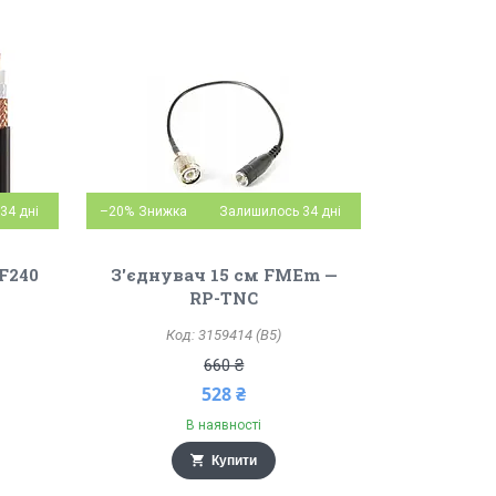
34 дні
–20%
Залишилось 34 дні
F240
З'єднувач 15 см FMEm —
RP-TNC
3159414 (B5)
660 ₴
528 ₴
В наявності
Купити