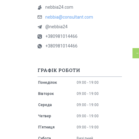
nebbia24.com
nebbia@consultant.com
@nebbia24
+380981014466
+380981014466
–
ГРАФІК РОБОТИ
Понеділок
09:00
19:00
Вівторок
09:00
19:00
Середа
09:00
19:00
Четвер
09:00
19:00
Пʼятниця
09:00
19:00
Субота
Вихідний