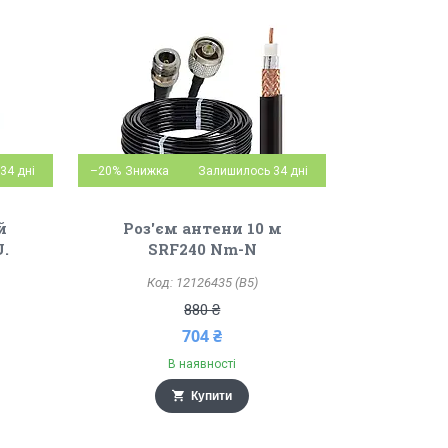
34 дні
–20%
Залишилось 34 дні
й
Роз'єм антени 10 м
U.
SRF240 Nm-N
12126435 (B5)
880 ₴
704 ₴
В наявності
Купити