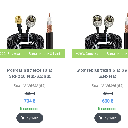
20%
Залишилось 34 дні
–20%
Залишилось 
Роз'єм антени 10 м
Роз'єм антени 5 м SR
SRF240 Nm-SMam
Нм-Нм
12126432 (B5)
12126396 (B5)
880 ₴
825 ₴
704 ₴
660 ₴
В наявності
В наявності
Купити
Купити