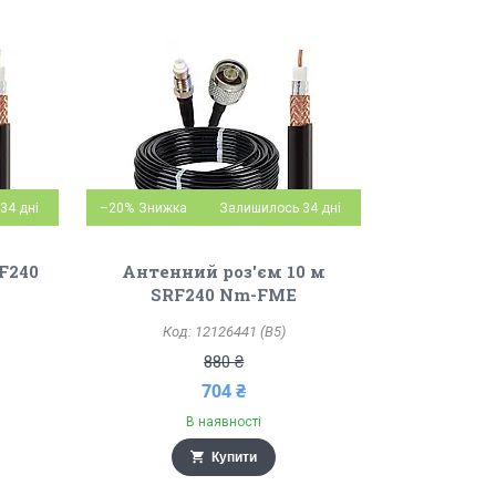
34 дні
–20%
Залишилось 34 дні
F240
Антенний роз'єм 10 м
SRF240 Nm-FME
12126441 (B5)
880 ₴
704 ₴
В наявності
Купити