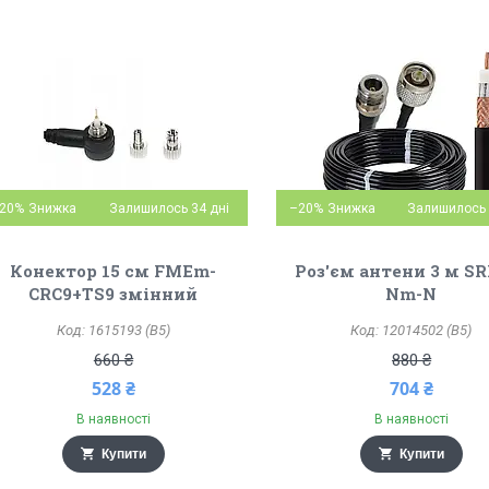
20%
Залишилось 34 дні
–20%
Залишилось 
Конектор 15 см FMEm-
Роз'єм антени 3 м SR
CRC9+TS9 змінний
Nm-N
1615193 (B5)
12014502 (B5)
660 ₴
880 ₴
528 ₴
704 ₴
В наявності
В наявності
Купити
Купити