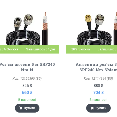
20%
Залишилось 34 дні
–20%
Залишилось 
Роз'єм антени 5 м SRF240
Антенний роз'єм 3
Nm-N
SRF240 Nm-SMa
12126390 (B5)
12114144 (B5)
825 ₴
880 ₴
660 ₴
704 ₴
В наявності
В наявності
Купити
Купити