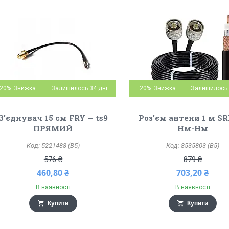
20%
Залишилось 34 дні
–20%
Залишилось 
З'єднувач 15 см FRY — ts9
Роз'єм антени 1 м SR
ПРЯМИЙ
Нм-Нм
5221488 (B5)
8535803 (B5)
576 ₴
879 ₴
460,80 ₴
703,20 ₴
В наявності
В наявності
Купити
Купити