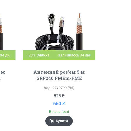
34 дні
–20%
Залишилось 34 дні
 м
Антенний роз'єм 5 м
m
SRF240 FMEm-FME
9719799 (B5)
825 ₴
660 ₴
В наявності
Купити