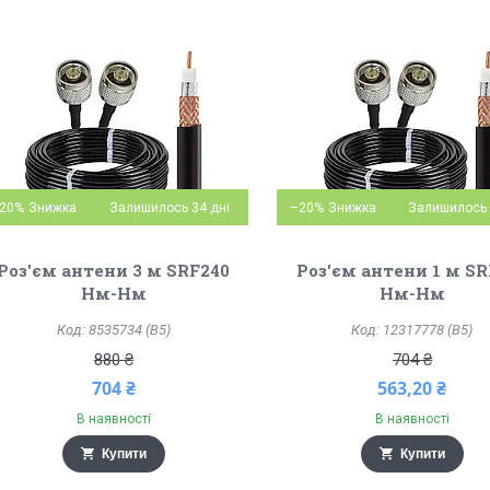
20%
Залишилось 34 дні
–20%
Залишилось 
Роз'єм антени 3 м SRF240
Роз'єм антени 1 м SR
Нм-Нм
Нм-Нм
8535734 (B5)
12317778 (B5)
880 ₴
704 ₴
704 ₴
563,20 ₴
В наявності
В наявності
Купити
Купити