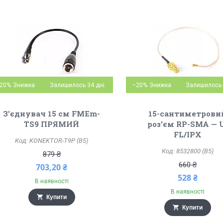
20%
Залишилось 34 дні
–20%
Залишилось 
З'єднувач 15 см FMEm-
15-сантиметрови
TS9 ПРЯМИЙ
роз'єм RP-SMA — 
FL/IPX
KONEKTOR-T9P (B5)
8532800 (B5)
879 ₴
660 ₴
703,20 ₴
528 ₴
В наявності
В наявності
Купити
Купити