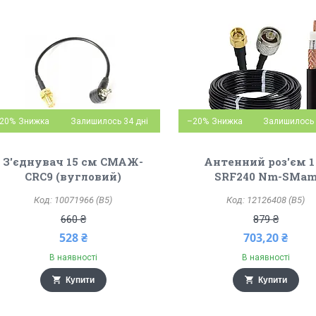
20%
Залишилось 34 дні
–20%
Залишилось 
З'єднувач 15 см СМАЖ-
Антенний роз'єм 1
CRC9 (вугловий)
SRF240 Nm-SMa
10071966 (B5)
12126408 (B5)
660 ₴
879 ₴
528 ₴
703,20 ₴
В наявності
В наявності
Купити
Купити