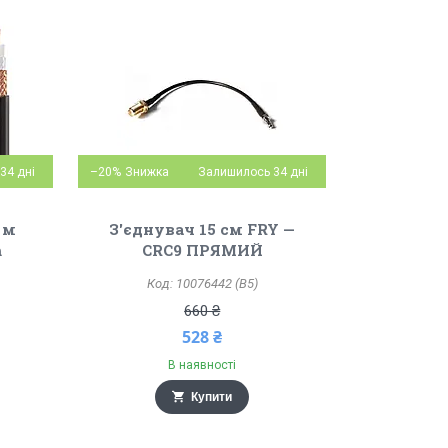
34 дні
–20%
Залишилось 34 дні
 м
З'єднувач 15 см FRY —
m
CRC9 ПРЯМИЙ
10076442 (B5)
660 ₴
528 ₴
В наявності
Купити