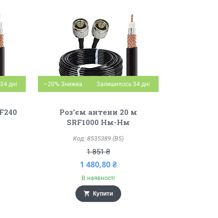
34 дні
–20%
Залишилось 34 дні
F240
Роз'єм антени 20 м
SRF1000 Нм-Нм
8535389 (B5)
1 851 ₴
1 480,80 ₴
В наявності
Купити