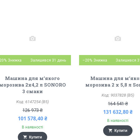
20%
Залишився 31 день
–20%
Залишився 3
Машина для м'якого
Машина для м'яко
морозива 2x4,2 л SONORO
морозива 2 x 5,8 л So
3 смаки
9037828 (B5)
6147254 (B5)
164 541 ₴
126 973 ₴
131 632,80 ₴
101 578,40 ₴
В наявності
В наявності
Купити
Купити