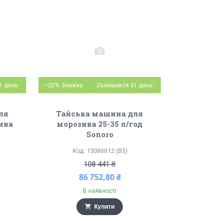
1 день
–20%
Залишився 31 день
ля
Тайська машина для
ива
морозива 25-35 л/год
Sonoro
13086612 (B5)
108 441 ₴
86 752,80 ₴
В наявності
Купити