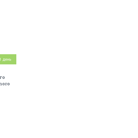
1 день
го
noro