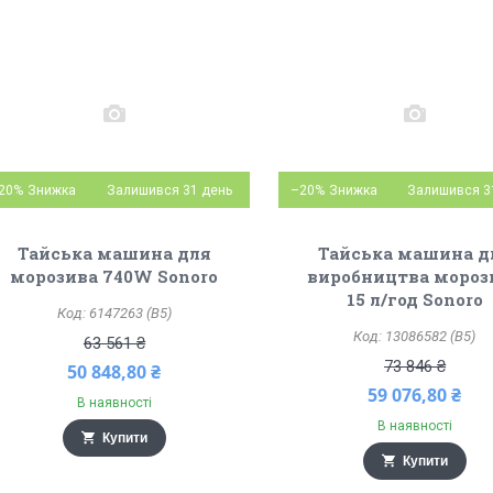
20%
Залишився 31 день
–20%
Залишився 3
Тайська машина для
Тайська машина д
морозива 740W Sonoro
виробництва мороз
15 л/год Sonoro
6147263 (B5)
13086582 (B5)
63 561 ₴
73 846 ₴
50 848,80 ₴
59 076,80 ₴
В наявності
В наявності
Купити
Купити