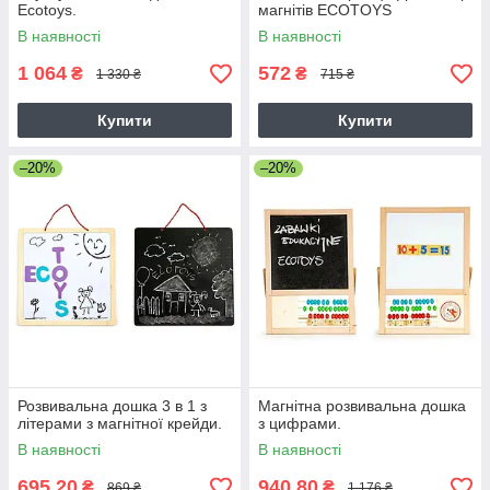
Ecotoys.
магнітів ECOTOYS
В наявності
В наявності
1 064
572
₴
₴
1 330 ₴
715 ₴
Купити
Купити
–20%
–20%
Розвивальна дошка 3 в 1 з
Магнітна розвивальна дошка
літерами з магнітної крейди.
з цифрами.
В наявності
В наявності
695,20
940,80
₴
₴
869 ₴
1 176 ₴