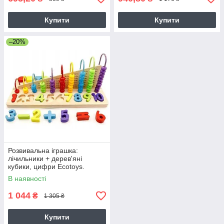
Купити
Купити
–20%
Розвивальна іграшка:
лічильники + дерев'яні
кубики, цифри Ecotoys.
В наявності
1 044
₴
1 305 ₴
Купити