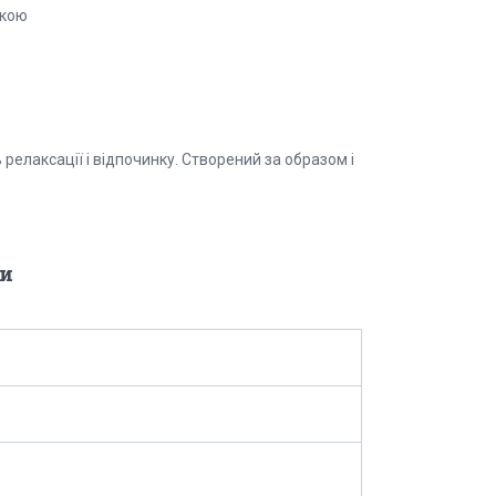
бкою
релаксації і відпочинку. Створений за образом і
и