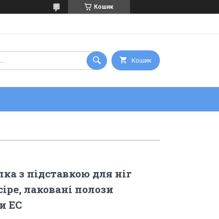
Кошик
Кошик
лка з підставкою для ніг
 сіре, лаковані полози
и ЕС