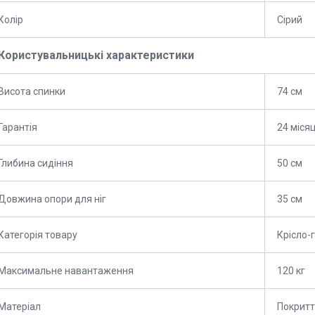
Колір
Сірий
Користувальницькі характеристики
Висота спинки
74 см
Гарантія
24 місяц
Глибина сидіння
50 см
Довжина опори для ніг
35 см
Категорія товару
Крісло-
Максимальне навантаження
120 кг
Матеріал
Покритт