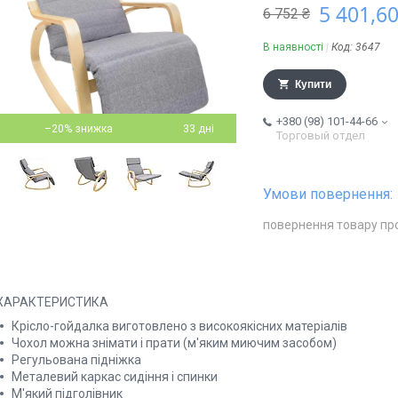
5 401,60
6 752 ₴
В наявності
Код:
3647
Купити
+380 (98) 101-44-66
–20%
33 дні
Торговый отдел
повернення товару пр
ХАРАКТЕРИСТИКА
Крісло-гойдалка виготовлено з високоякісних матеріалів
Чохол можна знімати і прати (м'яким миючим засобом)
Регульована підніжка
Металевий каркас сидіння і спинки
М'який підголівник