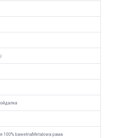
і
гойдалка
я 100% bawełnaMetalowa рама