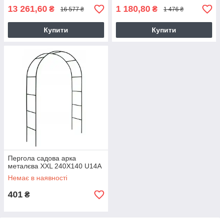
13 261,60
1 180,80
₴
₴
16 577 ₴
1 476 ₴
Купити
Купити
Пергола садова арка
металєва XXL 240X140 U14A
Немає в наявності
401
₴