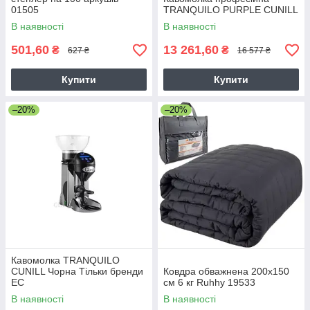
01505
TRANQUILO PURPLE CUNILL
В наявності
В наявності
501,60
13 261,60
₴
₴
627 ₴
16 577 ₴
Купити
Купити
–20%
–20%
Кавомолка TRANQUILO
CUNILL Чорна Тільки бренди
Ковдра обважнена 200х150
ЕС
см 6 кг Ruhhy 19533
В наявності
В наявності