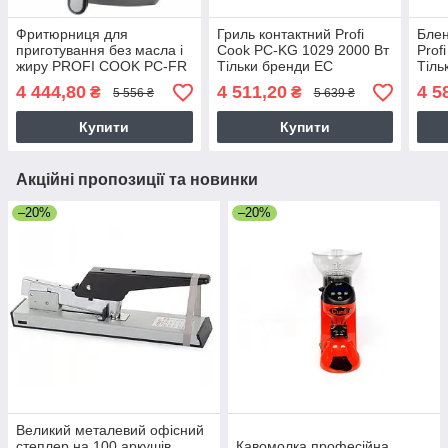
Фритюрниця для
Гриль контактний Profi
Блен
приготування без масла і
Cook PC-KG 1029 2000 Вт
Prof
жиру PROFI COOK PC-FR
Тільки бренди ЕС
Тіль
1147 Тільки бренди ЕС
4 444,80
4 511,20
4 5
₴
₴
5 556 ₴
5 639 ₴
Купити
Купити
Акційні пропозиції та новинки
–20%
–20%
Великий металевий офісний
степлер на 100 аркушів
Кавомолка професійна