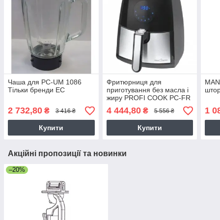
Чаша для PC-UM 1086
Фритюрниця для
MAN 
Тільки бренди ЕС
приготування без масла і
штор
жиру PROFI COOK PC-FR
1147 Тільки бренди ЕС
2 732,80
4 444,80
1 0
₴
₴
3 416 ₴
5 556 ₴
Купити
Купити
Акційні пропозиції та новинки
–20%