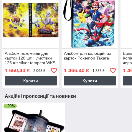
Альбом покемонів для
Альбом для колекційних
Банк
карток 120 шт + листівки
карток Pokemon Takara
Копі
125 шт silver tempest WKS
черв
ZESTAW_ALBUM_MA ⁇
функ
1 650,40
1 466,40
1 4
₴
₴
2 063 ₴
1 833 ₴
Y_120 + 5 x 25 silver
Купити
Купити
Акційні пропозиції та новинки
–20%