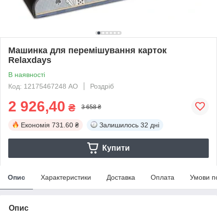
Машинка для перемішування карток
Relaxdays
В наявності
Код: 12175467248 АО
Роздріб
2 926,40
₴
3 658 ₴
Економія
731.60 ₴
Залишилось
32 дні
Купити
Опис
Характеристики
Доставка
Оплата
Умови п
Опис