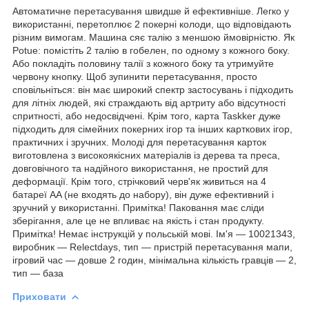
Автоматичне перетасування швидше й ефективніше. Легко у
використанні, перетоплює 2 покерні колоди, що відповідають
різним вимогам. Машина сяє талію з меншою ймовірністю. Як
Potue: помістіть 2 талію в гобелен, по одному з кожного боку.
Або покладіть половину талії з кожного боку та утримуйте
червону кнопку. Щоб зупинити перетасування, просто
сповільніться: він має широкий спектр застосувань і підходить
для літніх людей, які страждають від артриту або відсутності
спритності, або недосвідчені. Крім того, карта Taskker дуже
підходить для сімейних покерних ігор та інших карткових ігор,
практичних і зручних. Молоді для перетасування карток
виготовлена з високоякісних матеріалів із дерева та преса,
довговічного та надійного використання, не простий для
деформації. Крім того, стрічковий черв'як живиться на 4
батареї AA (не входять до набору), він дуже ефективний і
зручний у використанні. Примітка! Паковання має сліди
зберігання, але це не впливає на якість і стан продукту.
Примітка! Немає інструкцій у польській мові. Ім'я — 10021343,
виробник — Relectdays, тип — пристрій перетасування мапи,
ігровий час — довше 2 годин, мінімальна кількість гравців — 2,
тип — база
Приховати