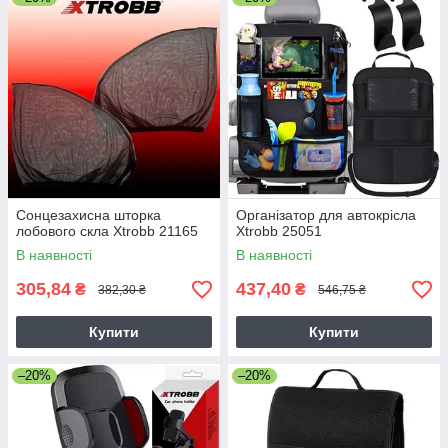
Сонцезахисна шторка
Організатор для автокрісла
лобового скла Xtrobb 21165
Xtrobb 25051
В наявності
В наявності
305,84
437,40
₴
₴
382,30 ₴
546,75 ₴
Купити
Купити
–20%
–20%