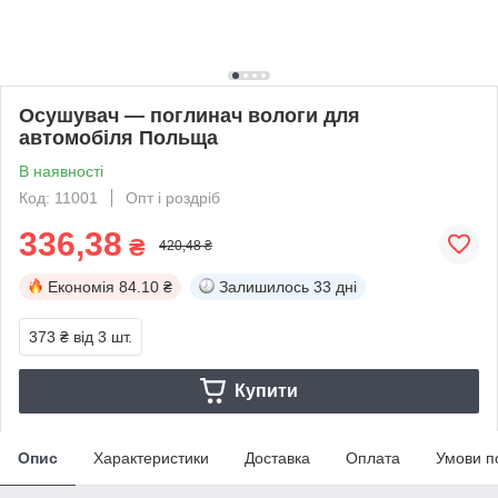
Осушувач — поглинач вологи для
автомобіля Польща
В наявності
Код: 11001
Опт і роздріб
336,38
₴
420,48 ₴
Економія
84.10 ₴
Залишилось
33 дні
373 ₴
від 3 шт.
Купити
Опис
Характеристики
Доставка
Оплата
Умови п