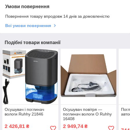
Умови повернення
Повернення товару впродовж 14 днів за домовленістю
Всі умови повернення
Подібні товари компанії
Осушувач і поглинач
Осушувач повітря —
Погл
вологи Ruhhy 21846
поглинач вологи O Ruhhy
авто
16408
2 426,81
2 949,74
₴
₴