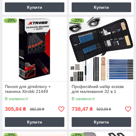
Купити
Купити
–20%
–20%
Пензлі для дітейлінгу +
Професійний набір ескізів
тканина Xtrobb 21449
для малювання 32 в 1
В наявності
В наявності
305,84
738,47
₴
₴
382,30 ₴
923,09 ₴
Купити
Купити
–20%
–20%