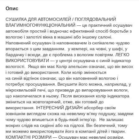
Опис
СУШИЛКА ДЛЯ АВТОМОСИЛЕЙ / ПОГЛЯДОВАЛЬНИЙ
ВЛАГИМНОГОФУНКЦІОНАЛЬНИЙ — це практичний осушувач
автомобіля простий і водночас ефективний спосіб боротьби з
вологою і запотілі вікна в машині або іншому салоні.
Наповнений осушувач із наповнювачем із силікагелю чудово
впорається з цим завданням. у кемпері, на човні, у шафі, у
бардачку і всюди, де є проблема з вологим повітрям. ЛЕГКО
ВИКОРИСТОВУВАТИ — у центрі осушувача є синій індикатор
вологості. Якщо він має Колір апельсин означає, що він висох
і готовий до використання. Коли колір змінюється
на синій відтінок означає, що він наповнений вологою і
потребує просушування. Висушити його можна, наприклад, у
мікрохвильовій печі, що призведе до випаровування вологи,
що накопичилася в ньому. Після висихання колір індикатора
зміниться на жовтогарячий, отже, він готовий до
використання. ІНТЕРЕСНИЙ ДИЗАЙН абсорбер своїм
зовнішнім виглядом схожа на невелику м'яку подушку, завдяки
чому чудово впишеться в будь-який інтер'єр. Не залишає
мокрих слідів на сидінні або на підлозі. Він безпечний, тому
ми можемо використовувати його в компанії дітей і тварин.
КОМПАКТНІ РОЗМІРИ — Осушувач має невеликі розміри,