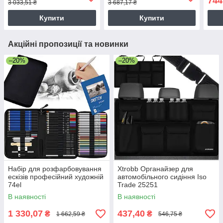
744
3 033,51 ₴
3 687,17 ₴
Купити
Купити
Акційні пропозиції та новинки
–20%
–20%
Набір для розфарбовування
Xtrobb Органайзер для
ескізів професійний художній
автомобільного сидіння Iso
74el
Trade 25251
В наявності
В наявності
1 330,07
437,40
₴
₴
1 662,59 ₴
546,75 ₴