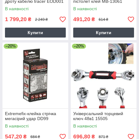
дроту кабелю tracer EOD001
пістолет клей MB-13061
В наявності
В наявності
1 799,20
491,20
₴
₴
2 249 ₴
614 ₴
Купити
Купити
–20%
–20%
Extremefix-клейка стрічка
Універсальний торцевий
мегасірий удар DD99
ключ 48в1 15505
В наявності
В наявності
547,20
696,80
₴
₴
684 ₴
871 ₴