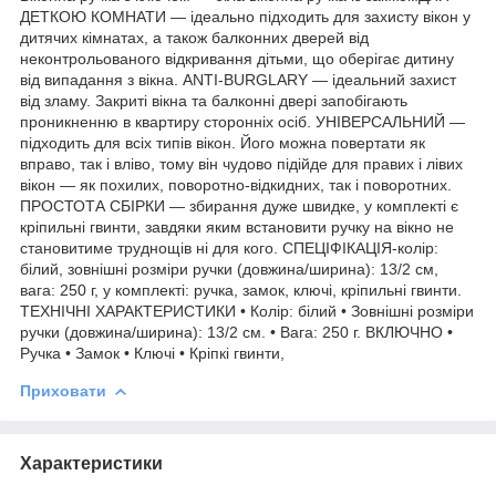
ДЕТКОЮ КОМНАТИ — ідеально підходить для захисту вікон у
дитячих кімнатах, а також балконних дверей від
неконтрольованого відкривання дітьми, що оберігає дитину
від випадання з вікна. ANTI-BURGLARY — ідеальний захист
від зламу. Закриті вікна та балконні двері запобігають
проникненню в квартиру сторонніх осіб. УНІВЕРСАЛЬНИЙ —
підходить для всіх типів вікон. Його можна повертати як
вправо, так і вліво, тому він чудово підійде для правих і лівих
вікон — як похилих, поворотно-відкидних, так і поворотних.
ПРОСТОТА СБІРКИ — збирання дуже швидке, у комплекті є
кріпильні гвинти, завдяки яким встановити ручку на вікно не
становитиме труднощів ні для кого. СПЕЦІФІКАЦІЯ-колір:
білий, зовнішні розміри ручки (довжина/ширина): 13/2 см,
вага: 250 г, у комплекті: ручка, замок, ключі, кріпильні гвинти.
ТЕХНІЧНІ ХАРАКТЕРИСТИКИ • Колір: білий • Зовнішні розміри
ручки (довжина/ширина): 13/2 см. • Вага: 250 г. ВКЛЮЧНО •
Ручка • Замок • Ключі • Кріпкі гвинти,
Приховати
Характеристики