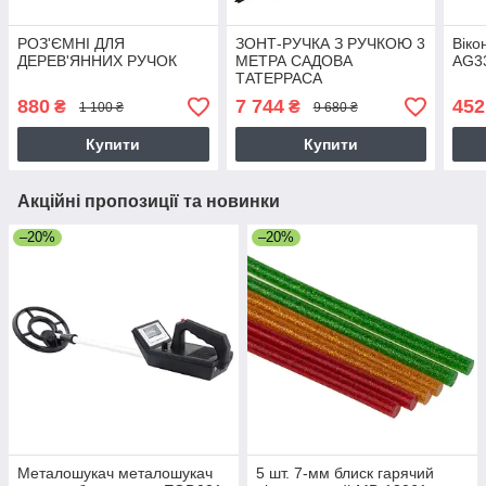
РОЗ'ЄМНІ ДЛЯ
ЗОНТ-РУЧКА З РУЧКОЮ 3
Віко
ДЕРЕВ'ЯННИХ РУЧОК
МЕТРА САДОВА
AG3
ТАТЕРРАСА
880
7 744
452
₴
₴
1 100 ₴
9 680 ₴
Купити
Купити
Акційні пропозиції та новинки
–20%
–20%
Металошукач металошукач
5 шт. 7-мм блиск гарячий