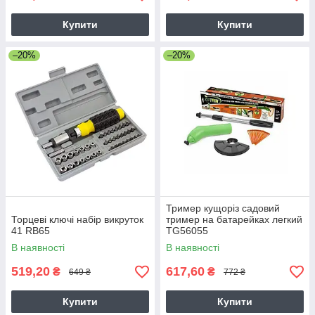
Купити
Купити
–20%
–20%
Тример кущоріз садовий
Торцеві ключі набір викруток
тример на батарейках легкий
41 RB65
TG56055
В наявності
В наявності
519,20
617,60
₴
₴
649 ₴
772 ₴
Купити
Купити