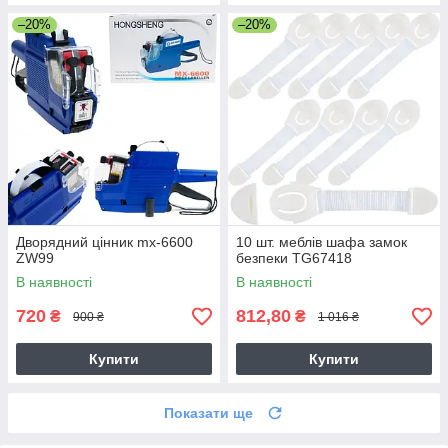
–20%
–20%
Дворядний цінник mx-6600
10 шт. меблів шафа замок
ZW99
безпеки TG67418
В наявності
В наявності
720
812,80
₴
₴
900 ₴
1 016 ₴
Купити
Купити
Показати ще