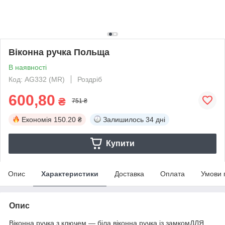
Віконна ручка Польща
В наявності
Код: AG332 (MR)
Роздріб
600,80
₴
751 ₴
Економія
150.20 ₴
Залишилось
34 дні
Купити
Опис
Характеристики
Доставка
Оплата
Умови 
Опис
Віконна ручка з ключем — біла віконна ручка із замкомДЛЯ