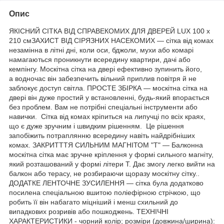
Опис
ЯКІСНИЙ СІТКА ВІД СПРАВЕКОМИХ ДЛЯ ДВЕРЕЙ LUX 100 x
210 смЗАХИСТ ВІД СІРЯЗНИХ НАСЕКОМИХ — сітка від комах
незамінна в літні дні, коли оси, бджоли, мухи або комарі
намагаються проникнути всередину квартири, дачі або
кемпінгу. Москітна сітка на двері ефективно зупинить його,
а водночас він забезпечить вільний приплив повітря й не
заблокує доступ світла. ПРОСТЕ ЗБІРКА — москітна сітка на
двері він дуже простий у встановленні, будь-який впорається
без проблем. Вам не потрібні спеціальні інструменти або
навички. Сітка від комах кріпиться на липучці по всіх краях,
що є дуже зручним і швидким рішенням. Це рішення
запобіжить потраплянню всередину навіть найдрібніших
комах. ЗАКРИТТТЯ СИЛЬНИМ МАГНІТОМ "T" — Балконна
москітна сітка має зручне кріплення у формі сильного магніту,
який розташований у формі літери Т. Дає змогу легко вийти на
балкон або терасу, не розбираючи щоразу москітну сітку..
ДОДАТКЕ ЛЕНТОЧНЕ ЗУСИЛЕННЯ — сітка була додатково
посилена спеціальною вшитою поліефірною стрічкою, що
робить її він набагато міцніший і менш схильний до
випадкових розривів або пошкоджень. ТЕХНІЧНІ
ХАРАКТЕРИСТИКИ - чорний колір; розміри (довжина/ширина):