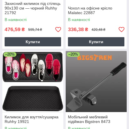
Захисний килимок під стілець
90х130 см — чорний Ruhhy
Чохол на офісне крісло
21792
Malatec 22887
В наявності
В наявності
476,59
336,38
₴
₴
595,74 ₴
420,48 ₴
Купити
Купити
–20%
–20%
Килимок для взуття/сушарка
Мобільний меблевий
Ruhhy 19921
підіймач Bigstren 8473
В наявності
В наявності