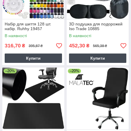
Набір для шиття 128 шт.
3D подушка для подорожей
набір. Ruhhy 19457
Iso Trade 10885
В наявності
В наявності
316,70
452,30
₴
₴
395,87 ₴
565,38 ₴
Купити
Купити
–20%
–20%