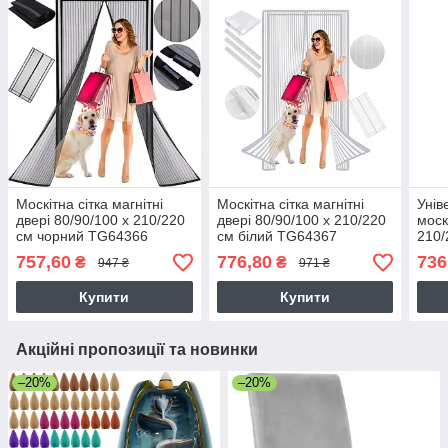
Москітна сітка магнітні
Москітна сітка магнітні
Унів
двері 80/90/100 x 210/220
двері 80/90/100 x 210/220
моск
см чорний TG64366
см білий TG64367
210/
757,60
776,80
736
₴
₴
947 ₴
971 ₴
Купити
Купити
Акційні пропозиції та новинки
–20%
–20%