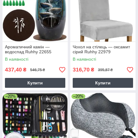
Ароматичний камін —
Чохол на стілець — оксамит
водоспад Ruhhy 22655
сірий Ruhhy 22979
В наявності
В наявності
437,40
316,70
₴
₴
546,75 ₴
395,87 ₴
Купити
Купити
–20%
–20%