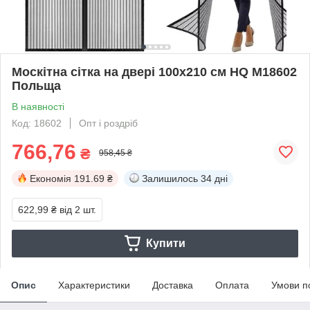
Москітна сітка на двері 100х210 см HQ M18602
Польща
В наявності
Код: 18602
Опт і роздріб
766,76
₴
958,45 ₴
Економія
191.69 ₴
Залишилось
34 дні
622,99 ₴
від 2 шт.
Купити
Опис
Характеристики
Доставка
Оплата
Умови п