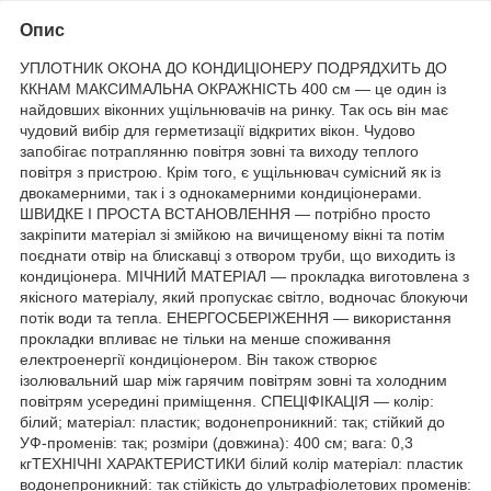
Опис
УПЛОТНИК ОКОНА ДО КОНДИЦІОНЕРУ ПОДРЯДХИТЬ ДО
ККНАМ МАКСИМАЛЬНА ОКРАЖНІСТЬ 400 см — це один із
найдовших віконних ущільнювачів на ринку. Так ось він має
чудовий вибір для герметизації відкритих вікон. Чудово
запобігає потраплянню повітря зовні та виходу теплого
повітря з пристрою. Крім того, є ущільнювач сумісний як із
двокамерними, так і з однокамерними кондиціонерами.
ШВИДКЕ І ПРОСТА ВСТАНОВЛЕННЯ — потрібно просто
закріпити матеріал зі змійкою на вичищеному вікні та потім
поєднати отвір на блискавці з отвором труби, що виходить із
кондиціонера. МІЧНИЙ МАТЕРІАЛ — прокладка виготовлена з
якісного матеріалу, який пропускає світло, водночас блокуючи
потік води та тепла. ЕНЕРГОСБЕРІЖЕННЯ — використання
прокладки впливає не тільки на менше споживання
електроенергії кондиціонером. Він також створює
ізолювальний шар між гарячим повітрям зовні та холодним
повітрям усередині приміщення. СПЕЦІФІКАЦІЯ — колір:
білий; матеріал: пластик; водонепроникний: так; стійкий до
УФ-променів: так; розміри (довжина): 400 см; вага: 0,3
кгТЕХНІЧНІ ХАРАКТЕРИСТИКИ білий колір матеріал: пластик
водонепроникний: так стійкість до ультрафіолетових променів: