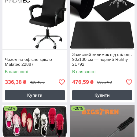
Захисний килимок під стілець
Чохол на офісне крісло
90х130 см — чорний Ruhhy
Malatec 22887
21792
В наявності
В наявності
336,38
476,59
₴
₴
420,48 ₴
595,74 ₴
Купити
Купити
–20%
–20%