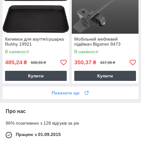
Килимок для взуття/сушарка
Мобільний меблевий
Ruhhy 19921
підіймач Bigstren 8473
В наявності
В наявності
485,24
350,37
₴
₴
606,55 ₴
437,96 ₴
Купити
Купити
Показати ще
Про нас
86% позитивних з 128 відгуків за рік
Працює з 01.09.2015