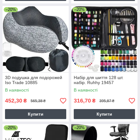
–20%
–20%
3D подушка для подорожей
Набір для шиття 128 шт.
Iso Trade 10885
набір. Ruhhy 19457
В наявності
В наявності
452,30
316,70
₴
₴
565,38 ₴
395,87 ₴
Купити
Купити
–20%
–20%