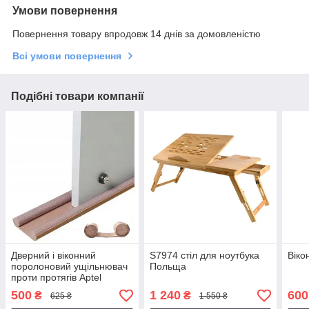
Умови повернення
Повернення товару впродовж 14 днів за домовленістю
Всі умови повернення
Подібні товари компанії
Дверний і віконний
S7974 стіл для ноутбука
Віко
поролоновий ущільнювач
Польща
проти протягів Aptel
AG706E
500
1 240
600
₴
₴
625 ₴
1 550 ₴