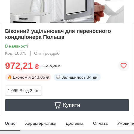
Віконний ущільнювач для переносного
кондиціонера Польща
В наявності
Код: 10375
Опт і роздріб
972,21
₴
1 215,26 ₴
Економія
243.05 ₴
Залишилось
34 дні
1 099 ₴
від 2 шт.
Купити
Опис
Характеристики
Доставка
Оплата
Умови п