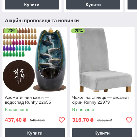
Купити
Купити
Акційні пропозиції та новинки
–20%
–20%
Ароматичний камін —
Чохол на стілець — оксамит
водоспад Ruhhy 22655
сірий Ruhhy 22979
В наявності
В наявності
437,40
316,70
₴
₴
546,75 ₴
395,87 ₴
Купити
Купити