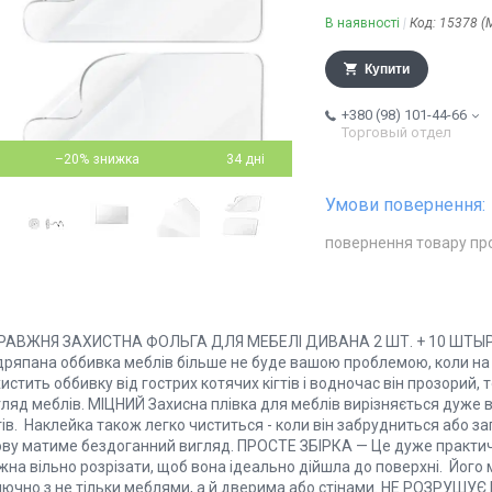
В наявності
Код:
15378 (
Купити
+380 (98) 101-44-66
Торговый отдел
–20%
34 дні
повернення товару пр
РАВЖНЯ ЗАХИСТНА ФОЛЬГА ДЛЯ МЕБЕЛІ ДИВАНА 2 ШТ. + 10 Ш
ряпана оббивка меблів більше не буде вашою проблемою, коли на не
истить оббивку від гострих котячих кігтів і водночас він прозорий
ляд меблів. МІЦНИЙ Захисна плівка для меблів вирізняється дуже ви
тів. Наклейка також легко чиститься - коли він забрудниться або зап
ову матиме бездоганний вигляд. ПРОСТЕ ЗБІРКА — Це дуже практичн
на вільно розрізати, щоб вона ідеально дійшла до поверхні. Його 
лючно з не тільки меблями, а й дверима або стінами. НЕ РОЗРУШУЄ