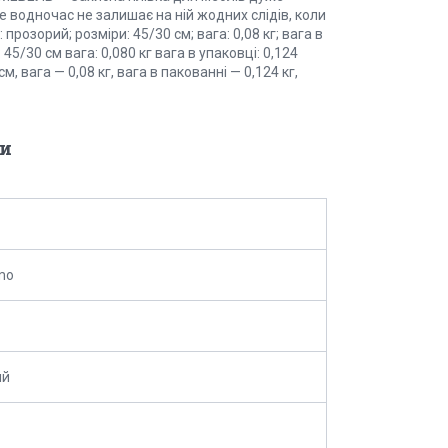
е водночас не залишає на ній жодних слідів, коли
розорий; розміри: 45/30 см; вага: 0,08 кг; вага в
5/30 см вага: 0,080 кг вага в упаковці: 0,124
 вага — 0,08 кг, вага в пакованні — 0,124 кг,
и
mo
ий