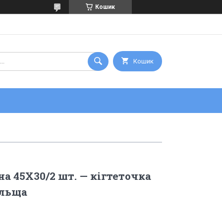
Кошик
Кошик
на 45X30/2 шт. — кігтеточка
ольща