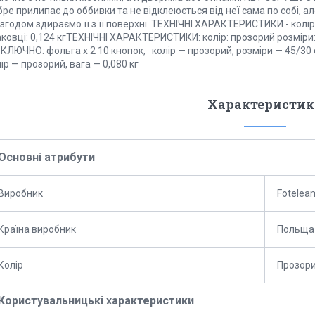
ре прилипає до оббивки та не відклеюється від неї сама по собі, ал
згодом здираємо її з її поверхні. ТЕХНІЧНІ ХАРАКТЕРИСТИКИ - колір: п
ковці: 0,124 кгТЕХНІЧНІ ХАРАКТЕРИСТИКИ: колір: прозорий розміри: 4
КЛЮЧНО: фольга х 2 10 кнопок, колір — прозорий, розміри — 45/30 см,
ір — прозорий, вага — 0,080 кг
Характеристик
Основні атрибути
Виробник
Fotelea
Країна виробник
Польща
Колір
Прозор
Користувальницькі характеристики