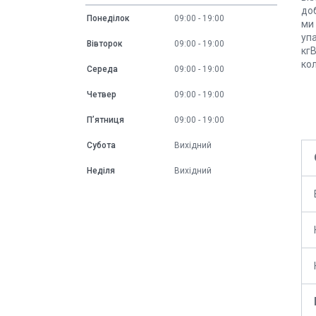
доб
Понеділок
09:00
19:00
ми 
упа
Вівторок
09:00
19:00
кгВ
кол
Середа
09:00
19:00
Четвер
09:00
19:00
Пʼятниця
09:00
19:00
Субота
Вихідний
Неділя
Вихідний