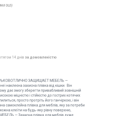
MAX OLD)
отягом 14 днів
за домовленістю
ТЫРЬКОВОТЛИЧНО ЗАЩИЩАЕТ МЕБЕЛЬ —
ї наклеєна захисна плівка від кішки. Він
, тому дає змогу зберегти привабливий зовнішній
сокою міцністю і стійкістю до гострих котячих
илиться, просто протріть його ганчіркою, і він
а самоклейна плівка для меблів, яку за потреби
можна клеїти на будь-яку рівну поверхню,
 МЕБЕЛЬ — Захисна плівка для меблів дуже