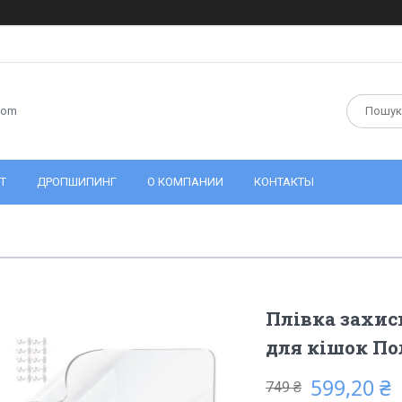
com
Т
ДРОПШИПИНГ
О КОМПАНИИ
КОНТАКТЫ
Плівка захис
для кішок П
599,20 ₴
749 ₴