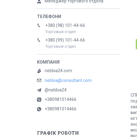
Менеджер торгового отдела
+380 (98) 101-44-66
Торговый отдел
+380 (99) 101-44-66
Торговый отдел
nebbia24.com
nebbia@consultant.com
@nebbia24
СП
+380981014466
под
зах
+380981014466
виг
кіг
зн
мож
ГРАФІК РОБОТИ
вк