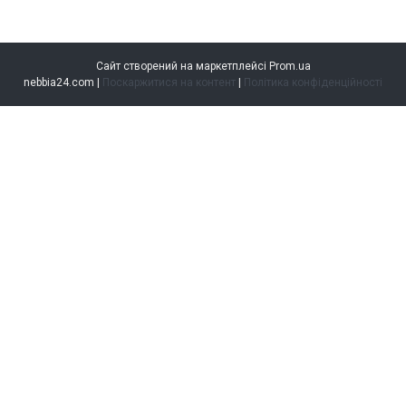
Сайт створений на маркетплейсі
Prom.ua
nebbia24.com |
Поскаржитися на контент
|
Політика конфіденційності