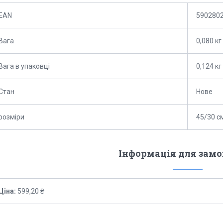
EAN
590280
Вага
0,080 кг
Вага в упаковці
0,124 кг
Стан
Нове
розміри
45/30 с
Інформація для зам
Ціна:
599,20 ₴