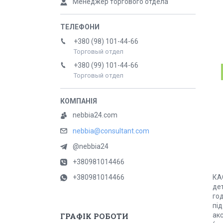
Менеджер торгового отдела
+380 (98) 101-44-66
Торговый отдел
+380 (99) 101-44-66
Торговый отдел
nebbia24.com
nebbia@consultant.com
@nebbia24
+380981014466
+380981014466
КА
де
год
пі
ГРАФІК РОБОТИ
акс