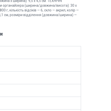
вжина х ширина): 9,5 х 4,5 см. ТЕХНІЧНІ
іри органайзера (ширина/довжина/висота): 30 х
00 г, кількість відсіків — 6, скло — акрил, колір —
8,1 см, розміри відділення (довжина/ширина) —
и