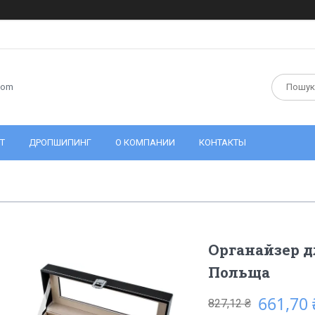
com
Т
ДРОПШИПИНГ
О КОМПАНИИ
КОНТАКТЫ
Органайзер д
Польща
661,70 
827,12 ₴