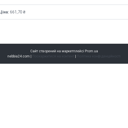
Ціна:
661,70 ₴
Сайт створений на маркетплейсі
Prom.ua
nebbia24.com |
Поскаржитися на контент
|
Політика конфіденційності