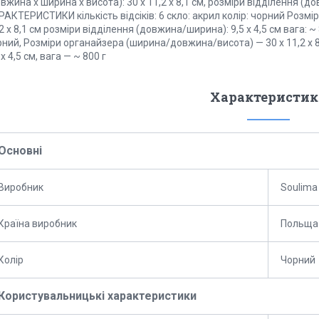
вжина х ширина х висота): 30 х 11,2 х 8,1 см, розміри відділення (до
АКТЕРИСТИКИ кількість відсіків: 6 скло: акрил колір: чорний Розм
2 х 8,1 см розміри відділення (довжина/ширина): 9,5 х 4,5 см вага: ~ 8
рний, Розміри органайзера (ширина/довжина/висота) — 30 х 11,2 х 
 х 4,5 см, вага — ~ 800 г
Характеристик
Основні
Виробник
Soulima
Країна виробник
Польща
Колір
Чорний
Користувальницькі характеристики