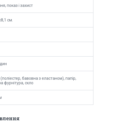
ня, показ і захист
8,1 см.
один
(поліестер, бавовна з еластаном), папір,
а фурнітура, скло
м
овлення