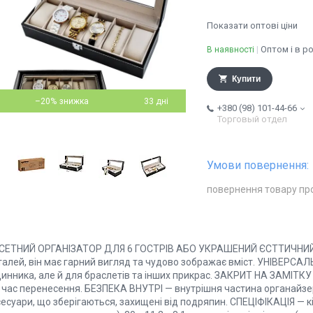
Показати оптові ціни
Оптом і в р
В наявності
Купити
–20%
33 дні
+380 (98) 101-44-66
Торговый отдел
повернення товару пр
СЕТНИЙ ОРГАНІЗАТОР ДЛЯ 6 ГОСТРІВ АБО УКРАШЕНИЙ ЄСТТИЧНИЙ Й
талей, він має гарний вигляд та чудово зображає вміст. УНІВЕРСАЛ
инника, але й для браслетів та інших прикрас. ЗАКРИТ НА ЗАМІТКУ 
д час перенесення. БЕЗПЕКА ВНУТРІ — внутрішня частина органайзе
есуари, що зберігаються, захищені від подряпин. СПЕЦІФІКАЦІЯ — кіл