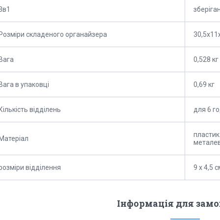
3в1
зберіган
Розміри складеного органайзера
30,5x11x
Вага
0,528 кг
Вага в упаковці
0,69 кг
Кількість відділень
для 6 г
пластик 
Матеріал
металев
розміри відділення
9 х 4,5 с
Інформація для зам