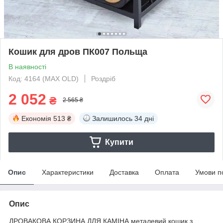
Кошик для дров ПК007 Польща
В наявності
Код: 4164 (MAX OLD)
Роздріб
2 052
₴
2 565 ₴
Економія
513 ₴
Залишилось
34 дні
Купити
Опис
Характеристики
Доставка
Оплата
Умови п
Опис
ДРОВАКОВА КОРЗИНА ДЛЯ КАМІНА металевий кошик з