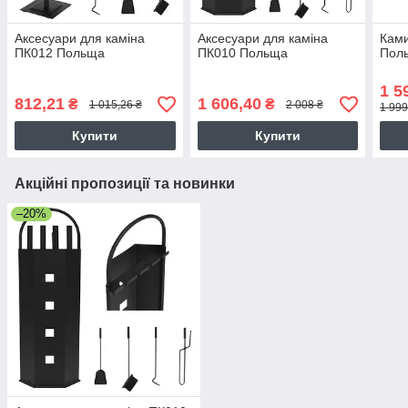
Аксесуари для каміна
Аксесуари для каміна
Кам
ПК012 Польща
ПК010 Польща
Пол
1 5
812,21
1 606,40
₴
₴
1 015,26 ₴
2 008 ₴
1 999
Купити
Купити
Акційні пропозиції та новинки
–20%