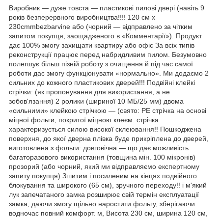
Виробник — дуже товста — пластикові пилові двері (навіть 9
років безперервного виробництва!!!! 120 см x
230cmmbezbarvine або (чорний — відправлено за чітким
запитом покупця, заощадженого в «Комментарії»). Продукт
дає 100% змогу захищати квартиру або офіс За всіх типів
реконструкції працює перед набридливим пилом. Безумовно
полегшує більш пізній роботу з очищення й під час самої
роботи дає змогу функціонувати «нормально». Ми додаємо 2
сильних до кожного пластикових дверей!!! Подвійні клейкі
стрічки: (як пропонування для використання, а не
зобов'язання) 2 ролики (шириної 10 МБ/25 мм) двома
«сильними» клейкою стрічкою — (свято: PE стрічка на основі
міцної фольги, покритої міцною клеєм. стрічка
характеризується силою високої склеювання!! Пошкоджена
поверхня, до якої дверна плівка буде прикріплена до дверей,
виготовлена з фольги: довговічна — що дає можливість
багаторазового використання (товщина мін. 100 мікронів)
прозорий (або чорний, який ми відправляємо експертному
запиту покупця) Зшитим і посиленим на кінцях подвійного
блокування та широкого (65 см), зручного переходу!! і м'який
лук запечатаного замка розширює свій термін експлуатації
замка, даючи змогу щільно наростити фольгу, зберігаючи
водночас повний комфорт. м, Висота 230 см, ширина 120 см,