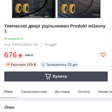
Тимчасові двері ущільнювач Produkt wΩasny
1
В наявності
Код: 6993528052 АО
Роздріб
676
₴
845 ₴
Економія
169 ₴
Залишилось
33 дні
Купити
Опис
Характеристики
Доставка
Оплата
Умови п
Опис