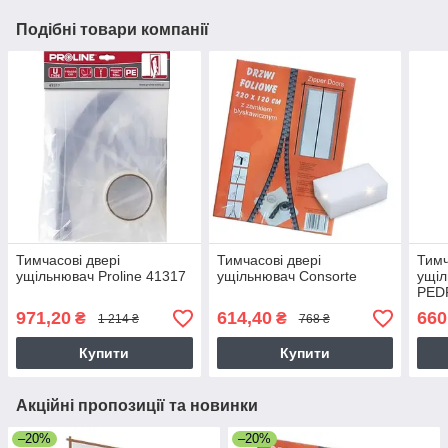
Подібні товари компанії
Тимчасові двері
Тимчасові двері
Тимч
ущільнювач Proline 41317
ущільнювач Consorte
ущіл
PED
971,20
614,40
660
₴
₴
1 214 ₴
768 ₴
Купити
Купити
Акційні пропозиції та новинки
–20%
–20%