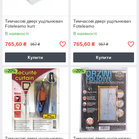
Тимчасові двері ущільнювач
Тимчасові двері ущільнювач
Foteleamo kurt
Foteleamo
В наявності
В наявності
765,60
765,60
₴
₴
957 ₴
957 ₴
Купити
Купити
–20%
–20%
Тимчасові двері ущільнювач
Тимчасові двері ущільнювач