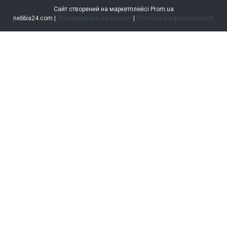
Сайт створений на маркетплейсі
Prom.ua
nebbia24.com |
Поскаржитися на контент
|
Політика конфіденційності