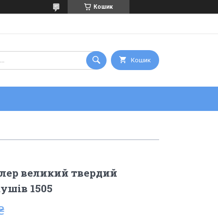
Кошик
Кошик
плер великий твердий
кушів 1505
₴