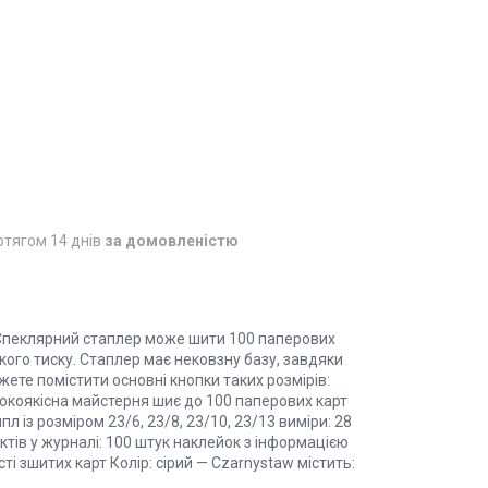
отягом 14 днів
за домовленістю
 Спеклярний стаплер може шити 100 паперових
ого тиску. Стаплер має нековзну базу, завдяки
ожете помістити основні кнопки таких розмірів:
исокоякісна майстерня шиє до 100 паперових карт
 із розміром 23/6, 23/8, 23/10, 23/13 виміри: 28
ктів у журналі: 100 штук наклейок з інформацією
ті зшитих карт Колір: сірий — Czarnystaw містить: