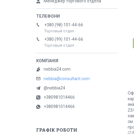
Менеджер торгового отдела
+380 (98) 101-44-66
Торговый отдел
+380 (99) 101-44-66
Торговый отдел
nebbia24.com
nebbia@consultant.com
@nebbia24
Оф
+380981014466
ка
які
+380981014466
23/
зав
см 
про
ГРАФІК РОБОТИ
☑ 