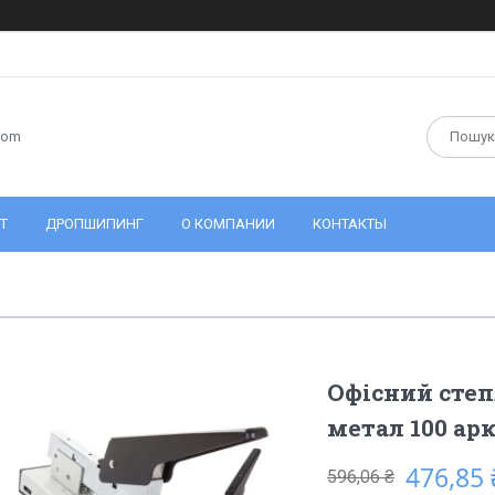
com
Т
ДРОПШИПИНГ
О КОМПАНИИ
КОНТАКТЫ
Офісний сте
метал 100 ар
476,85 
596,06 ₴