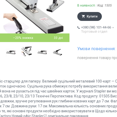
В наявності
Код:
1505
Купити
+380 (98) 101-44-66
Торговый отдел
–20%
33 дні
повернення товару пр
іс-старцлер для паперу. Великий суцільний металевий 100-карт —
рток одночасно. Суцільна рука обмежує потребу використання велик
й вона не рухається під час швейних карток. У журналі Stapler ви м
6, 23/8, 23/10, 23/13 Технічні Перспектива: Код продукту: 01505 В
довжки, зручне регулювання рук глибини ковзних карт до 7 см. Фалпл
х 7 см. Довжина руки: 17 см. Максимальна кількість основних проду
 те, які основні продукти необхідно використовувати в Щодо кількос
Factory Новий офіс Stapler☑ оригінальне паковання