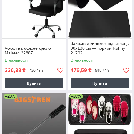
Захисний килимок під стілець
Чохол на офісне крісло
90х130 см — чорний Ruhhy
Malatec 22887
21792
В наявності
В наявності
336,38
476,59
₴
₴
420,48 ₴
595,74 ₴
Купити
Купити
–20%
–20%