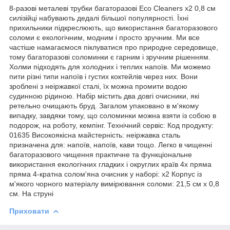
8-разові металеві трубки багаторазові Eco Cleaners x2 0,8 см
силізійці набувають дедалі більшої популярності. Їхні
прихильники підкреслюють, що використання багаторазового
соломи є екологічним, модним і просто зручним. Ми все
частіше намагаємося піклуватися про природне середовище,
тому багаторазові соломинки є гарним і зручним рішенням.
Холми підходять для холодних і теплих напоїв. Ми можемо
пити різні типи напоїв і густих коктейлів через них. Вони
зроблені з неіржавкої сталі, їх можна промити водою
судинною рідиною. Набір містить два довгі очисники, які
ретельно очищають бруд. Загалом упаковано в м'якому
випадку, завдяки тому, що соломинки можна взяти із собою в
подорож, на роботу, кемпінг. Технічний сервіс: Код продукту:
01635 Високоякісна майстерність: неіржавка сталь
призначена для: напоїв, напоїв, кави тощо. Легко в чищенні
багаторазового чищення практичне та функціональне
використання екологічних гладких і округлих країв 4x пряма
пряма 4-кратна солом'яна очисник у наборі: x2 Корпус із
м'якого чорного матеріалу вимірювання соломи: 21,5 см х 0,8
см. На струні
Приховати