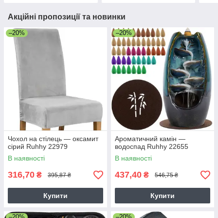
Акційні пропозиції та новинки
–20%
–20%
Чохол на стілець — оксамит
Ароматичний камін —
сірий Ruhhy 22979
водоспад Ruhhy 22655
В наявності
В наявності
316,70
437,40
₴
₴
395,87 ₴
546,75 ₴
Купити
Купити
–20%
–20%