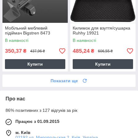
Мобільний меблевий
Килимок для взуття/сушарка
підіймач Bigstren 8473
Ruhhy 19921
В наявності
В наявності
350,37
485,24
₴
₴
437,96 ₴
606,55 ₴
Купити
Купити
Показати ще
Про нас
86% позитивних з 127 відгуків за рік
Працює з 01.09.2015
м. Київ
02192 ул. Миропольская 2, Київ, Україна