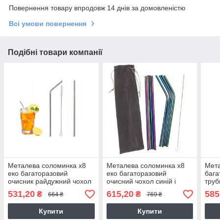
Повернення товару впродовж 14 днів за домовленістю
Всі умови повернення
Подібні товари компанії
Металева соломинка x8
Металева соломинка x8
Мета
еко багаторазовий
еко багаторазовий
бага
очисник райдужний чохол
очисний чохол синій і
труб
TG53013
золотий TG55946
531,20
615,20
585
₴
₴
664 ₴
769 ₴
Купити
Купити