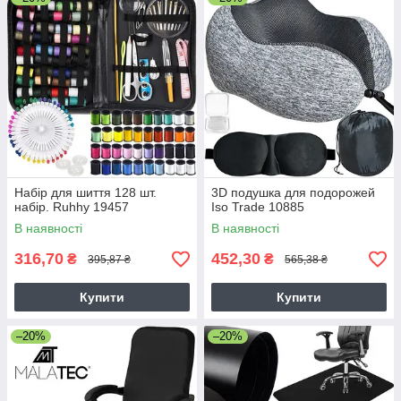
Набір для шиття 128 шт.
3D подушка для подорожей
набір. Ruhhy 19457
Iso Trade 10885
В наявності
В наявності
316,70
452,30
₴
₴
395,87 ₴
565,38 ₴
Купити
Купити
–20%
–20%