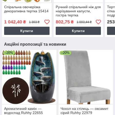
Спіральна овочерізка
Ручний спіральний ніж для
Терт
декоративна тертка 15414
нарізування капусти,
сітк
гостра тертка
подр
1 042,40
802,75
253
₴
₴
1 303 ₴
1 003,44 ₴
Купити
Купити
Акційні пропозиції та новинки
–20%
–20%
Ароматичний камін —
Чохол на стілець — оксамит
водоспад Ruhhy 22655
сірий Ruhhy 22979