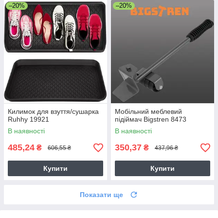
–20%
–20%
Килимок для взуття/сушарка
Мобільний меблевий
Ruhhy 19921
підіймач Bigstren 8473
В наявності
В наявності
485,24
350,37
₴
₴
606,55 ₴
437,96 ₴
Купити
Купити
Показати ще