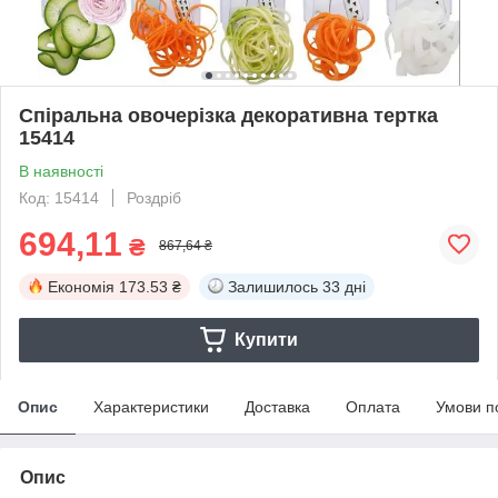
Спіральна овочерізка декоративна тертка
15414
В наявності
Код: 15414
Роздріб
694,11
₴
867,64 ₴
Економія
173.53 ₴
Залишилось
33 дні
Купити
Опис
Характеристики
Доставка
Оплата
Умови п
Опис