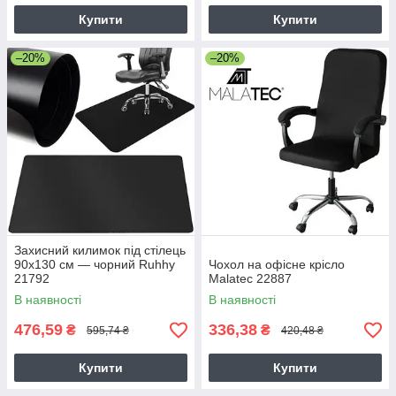
Купити
Купити
–20%
–20%
Захисний килимок під стілець
90х130 см — чорний Ruhhy
Чохол на офісне крісло
21792
Malatec 22887
В наявності
В наявності
476,59
336,38
₴
₴
595,74 ₴
420,48 ₴
Купити
Купити