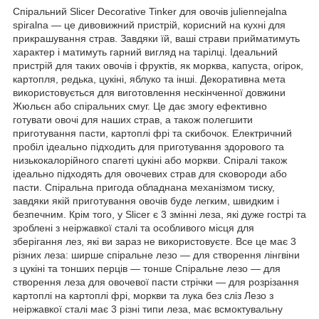
Спіральний Slicer Decorative Tinker для овочів juliennejalna
spiralna — це дивовижний пристрій, корисний на кухні для
прикрашування страв. Завдяки їй, ваші страви прийматимуть
характер і матимуть гарний вигляд на тарілці. Ідеальний
пристрій для таких овочів і фруктів, як морква, капуста, огірок,
картопля, редька, цукіні, яблуко та інші. Декоративна мета
використовується для виготовлення нескінченної довжини
Жюльєн або спіральних смуг. Це дає змогу ефективно
готувати овочі для наших страв, а також полегшити
приготування пасти, картоплі фрі та скибочок. Електричний
пробіл ідеально підходить для приготування здорового та
низькокалорійного спагеті цукіні або моркви. Спіралі також
ідеально підходять для овочевих страв для сковороди або
пасти. Спіральна пригода обладнана механізмом тиску,
завдяки якій приготування овочів буде легким, швидким і
безпечним. Крім того, у Slicer є 3 змінні леза, які дуже гострі та
зроблені з неіржавкої сталі та особливого місця для
зберігання лез, які ви зараз не використовуєте. Все це має 3
різних леза: ширше спіральне лезо — для створення лінгвіни
з цукіні та тонших перців — тонше Спіральне лезо — для
створення леза для овочевої пасти стрічки — для розрізання
картоплі на картоплі фрі, моркви та лука без сліз Лезо з
неіржавкої сталі має 3 різні типи леза, має всмоктувальну