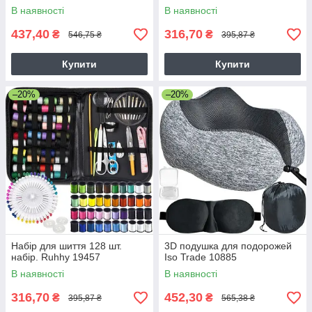
В наявності
В наявності
437,40
316,70
₴
₴
546,75 ₴
395,87 ₴
Купити
Купити
–20%
–20%
Набір для шиття 128 шт.
3D подушка для подорожей
набір. Ruhhy 19457
Iso Trade 10885
В наявності
В наявності
316,70
452,30
₴
₴
395,87 ₴
565,38 ₴