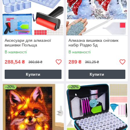
Аксесуари для алмазної
Алмазна вишивка сніговик
вишивки Польща
набір Різдво 5д
В наявності
В наявності
288,54
289
₴
₴
360,68 ₴
361,25 ₴
Купити
Купити
–20%
–20%