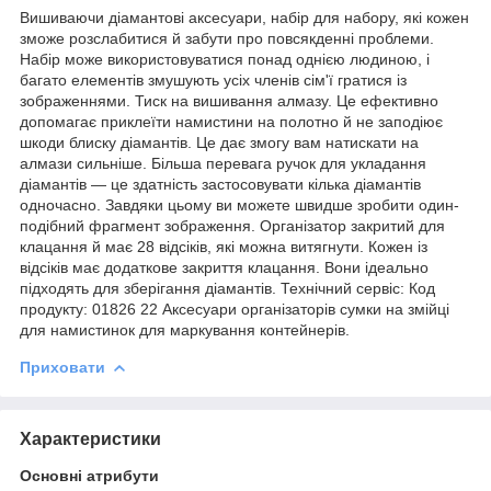
Вишиваючи діамантові аксесуари, набір для набору, які кожен
зможе розслабитися й забути про повсякденні проблеми.
Набір може використовуватися понад однією людиною, і
багато елементів змушують усіх членів сім'ї гратися із
зображеннями. Тиск на вишивання алмазу. Це ефективно
допомагає приклеїти намистини на полотно й не заподіює
шкоди блиску діамантів. Це дає змогу вам натискати на
алмази сильніше. Більша перевага ручок для укладання
діамантів — це здатність застосовувати кілька діамантів
одночасно. Завдяки цьому ви можете швидше зробити один-
подібний фрагмент зображення. Організатор закритий для
клацання й має 28 відсіків, які можна витягнути. Кожен із
відсіків має додаткове закриття клацання. Вони ідеально
підходять для зберігання діамантів. Технічний сервіс: Код
продукту: 01826 22 Аксесуари організаторів сумки на змійці
для намистинок для маркування контейнерів.
Приховати
Характеристики
Основні атрибути