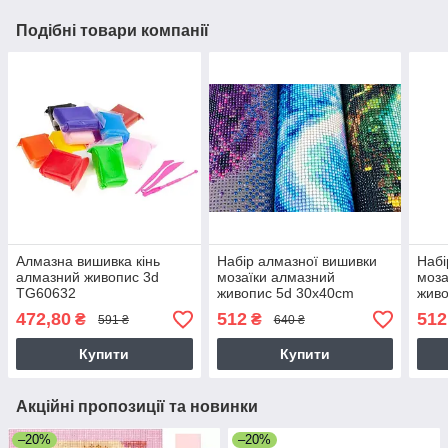
Подібні товари компанії
Алмазна вишивка кінь
Набір алмазної вишивки
Набі
алмазний живопис 3d
мозаїки алмазний
моза
TG60632
живопис 5d 30x40cm
живо
472,80
512
512
₴
₴
591 ₴
640 ₴
Купити
Купити
Акційні пропозиції та новинки
–20%
–20%