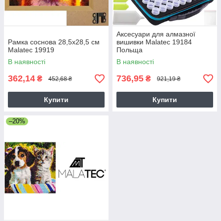
Аксесуари для алмазної
Рамка соснова 28,5х28,5 см
вишивки Malatec 19184
Malatec 19919
Польща
В наявності
В наявності
362,14
736,95
₴
₴
452,68 ₴
921,19 ₴
Купити
Купити
–20%