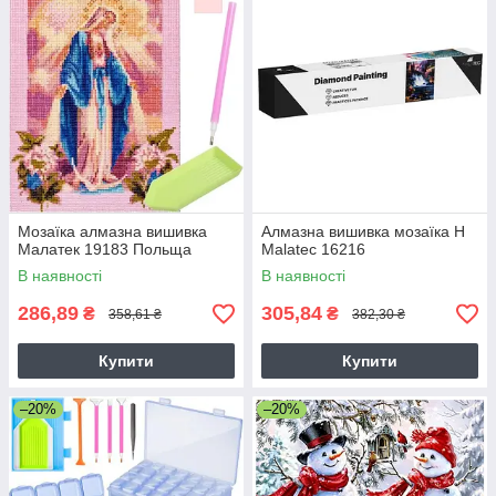
Мозаїка алмазна вишивка
Алмазна вишивка мозаїка H
Малатек 19183 Польща
Malatec 16216
В наявності
В наявності
286,89
305,84
₴
₴
358,61 ₴
382,30 ₴
Купити
Купити
–20%
–20%