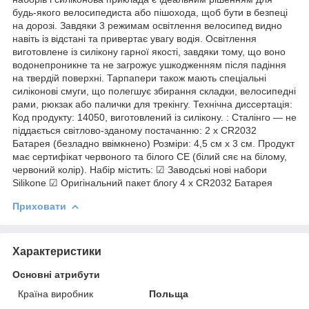
будь-якого велосипедиста або пішохода, щоб бути в безпеці
на дорозі. Завдяки 3 режимам освітлення велосипед видно
навіть із відстані та привертає увагу водія. Освітлення
виготовлене із силікону гарної якості, завдяки тому, що воно
водонепроникне та не загрожує ушкодженням після падіння
на твердій поверхні. Тарпапери також мають спеціальні
силіконові смуги, що полегшує збирання складки, велосипедні
рами, рюкзак або палички для трекінгу. Технічна диссертація:
Код продукту: 14050, виготовлений із силікону. : Сталінго — не
піддається світлово-зданому постачанню: 2 x CR2032
Батарея (безладно ввімкнено) Розміри: 4,5 см x 3 см. Продукт
має сертифікат червоного та білого CE (білий сяє на білому,
червоний колір). Набір містить: ☑ Заводські нові набори
Silikone ☑ Оригінальний пакет блогу 4 x CR2032 Батарея
Приховати
Характеристики
Основні атрибути
Країна виробник
Польща