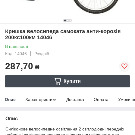
Кришка велосипеда самоката анти-корозія
200кс100км 14046
В наявності
Код: 14046
Роздріб
287,70
₴
Купити
Опис
Характеристики
Доставка
Оплата
Умови п
Опис
Силіконове велосипедне освітлення 2 світлодіодні передніх
наборів і силіконова приклада є ідеальним рішенням для