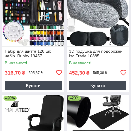
Набір для шиття 128 шт.
3D подушка для подорожей
набір. Ruhhy 19457
Iso Trade 10885
В наявності
В наявності
316,70
452,30
₴
₴
395,87 ₴
565,38 ₴
Купити
Купити
–20%
–20%