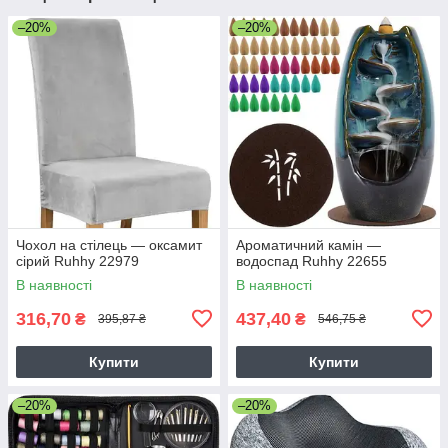
–20%
–20%
Чохол на стілець — оксамит
Ароматичний камін —
сірий Ruhhy 22979
водоспад Ruhhy 22655
В наявності
В наявності
316,70
437,40
₴
₴
395,87 ₴
546,75 ₴
Купити
Купити
–20%
–20%