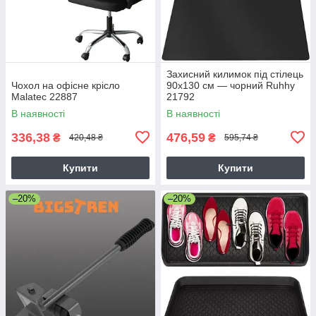
Захисний килимок під стілець
Чохол на офісне крісло
90х130 см — чорний Ruhhy
Malatec 22887
21792
В наявності
В наявності
336,38
476,59
₴
₴
420,48 ₴
595,74 ₴
Купити
Купити
–20%
–20%