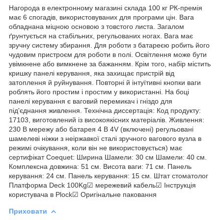
Нагорода в електронному магазині склада 100 кг РК-премія
має 6 спогадів, використовуваних для програми цін. Вага
обладнана міцною основою з товстого листа. Загалом
ґрунтується на стабільних, регульованих ногах. Вага має
зручну систему збирання. Для роботи з батареєю робить його
чудовим пристроєм для роботи в полі. Освітлення може бути
увімкнене або вимкнене за бажанням. Крім того, набір містить
кришку панелі керування, яка захищає пристрій від
затоплення й руйнування. Повторні й інтуїтивні кнопки ваги
роблять його простим і простим у використанні. На боці
панелі керування є ваговий перемикач і гніздо для
під'єднання живлення. Технічна диссертація: Код продукту:
17103, виготовлений із високоякісних матеріалів. Живлення:
230 В мережу або батарея 4 В 4V (включені) регульовані
шамелеві ніжки з неіржавкої сталі зручного вагового вузла в
режимі очікування, коли він не використовується) має
сертифікат Coequet: Ширина Шамели: 30 см Шамели: 40 см.
Комплексна довжина: 51 см. Висота ваги: 71 см. Панель
керування: 24 см. Панель керування: 15 см. Штат стоматолог
Платформа Deck 100Kg☑ мережевий кабель☑ Інструкція
користувача в Plock☑ Оригінальне паковання
Приховати