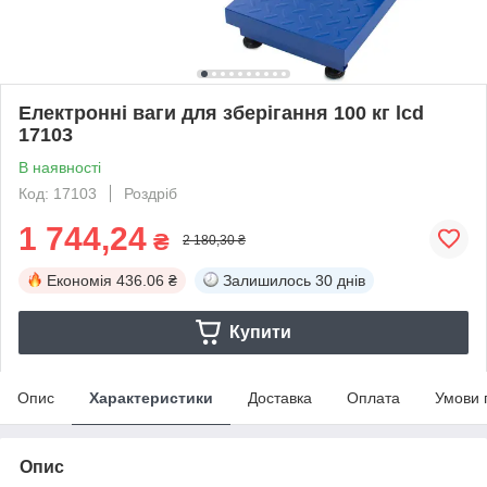
Електронні ваги для зберігання 100 кг lcd
17103
В наявності
Код: 17103
Роздріб
1 744,24
₴
2 180,30 ₴
Економія
436.06 ₴
Залишилось
30 днів
Купити
Опис
Характеристики
Доставка
Оплата
Умови 
Опис