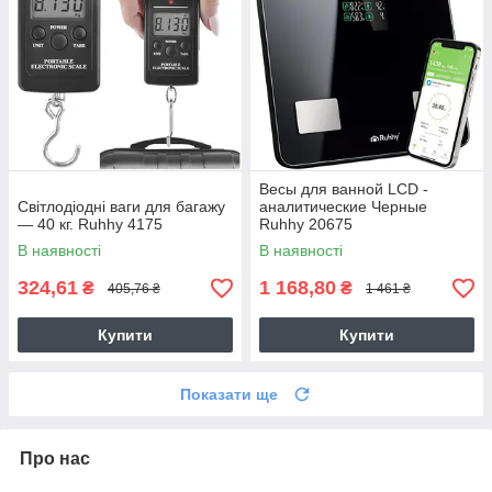
Весы для ванной LCD -
Світлодіодні ваги для багажу
аналитические Черные
— 40 кг. Ruhhy 4175
Ruhhy 20675
В наявності
В наявності
324,61
1 168,80
₴
₴
405,76 ₴
1 461 ₴
Купити
Купити
Показати ще
Про нас