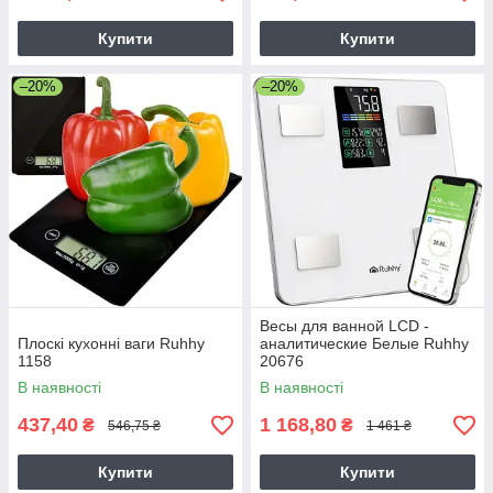
Купити
Купити
–20%
–20%
Весы для ванной LCD -
Плоскі кухонні ваги Ruhhy
аналитические Белые Ruhhy
1158
20676
В наявності
В наявності
437,40
1 168,80
₴
₴
546,75 ₴
1 461 ₴
Купити
Купити