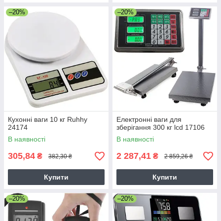
–20%
–20%
Кухонні ваги 10 кг Ruhhy
Електронні ваги для
24174
зберігання 300 кг lcd 17106
В наявності
В наявності
305,84
2 287,41
₴
₴
382,30 ₴
2 859,26 ₴
Купити
Купити
–20%
–20%