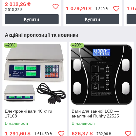
2 012,26
₴
1 079,20
1 0
₴
1 349 ₴
2 515,32 ₴
Купити
Купити
Акційні пропозиції та новинки
–20%
–20%
Електронні ваги 40 кг ru
Ваги для ванної LCD —
17108
аналітичні Ruhhy 22525
В наявності
В наявності
1 291,60
626,37
₴
₴
1 614,50 ₴
782,96 ₴