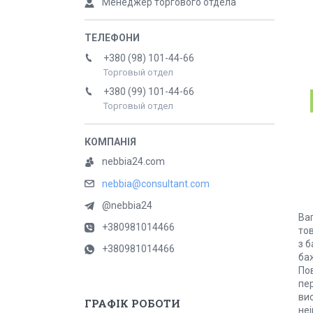
Менеджер торгового отдела
+380 (98) 101-44-66
Торговый отдел
+380 (99) 101-44-66
Торговый отдел
nebbia24.com
nebbia@consultant.com
@nebbia24
Ва
+380981014466
тов
з 
+380981014466
баж
Пов
пер
вис
ГРАФІК РОБОТИ
неі