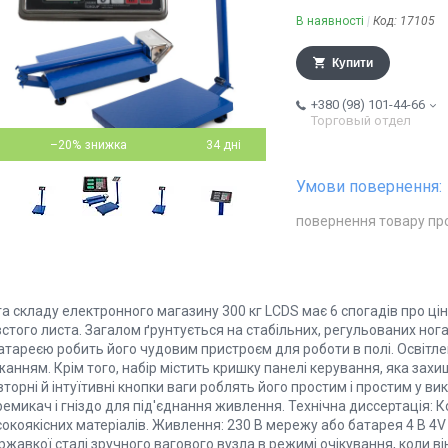
В наявності
Код:
17105
Купити
+380 (98) 101-44-66
Торговый отдел
–20%
34 дні
повернення товару пр
га складу електронного магазину 300 кг LCDS має 6 спогадів про ц
стого листа. Загалом ґрунтується на стабільних, регульованих ног
батареєю робить його чудовим пристроєм для роботи в полі. Освітл
анням. Крім того, набір містить кришку панелі керування, яка захи
торні й інтуїтивні кнопки ваги роблять його простим і простим у ви
емикач і гніздо для під'єднання живлення. Технічна диссертація: К
окоякісних матеріалів. Живлення: 230 В мережу або батарея 4 В 4V
ржавкої сталі зручного вагового вузла в режимі очікування, коли в