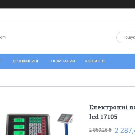
com
Т
ДРОПШИПИНГ
О КОМПАНИИ
КОНТАКТЫ
Електронні ва
lcd 17105
2 287,
2 859,26 ₴