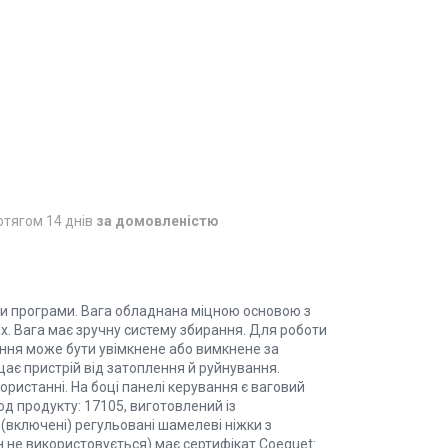
отягом 14 днів
за домовленістю
іни програми. Вага обладнана міцною основою з
ах. Вага має зручну систему збирання. Для роботи
ення може бути увімкнене або вимкнене за
щає пристрій від затоплення й руйнування.
користанні. На боці панелі керування є ваговий
од продукту: 17105, виготовлений із
 (включені) регульовані шамелеві ніжки з
ін не використовується) має сертифікат Coequet: