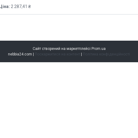
Ціна:
2 287,41 ₴
Сайт створений на маркетплейсі
Prom.ua
nebbia24.com |
Поскаржитися на контент
|
Політика конфіденційності