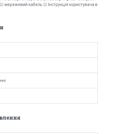
☑ мережевий кабель ☑ Інструкція користувача в
и
нні
овлення