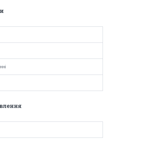
и
нні
овлення