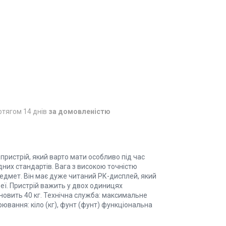
отягом 14 днів
за домовленістю
 пристрій, який варто мати особливо під час
них стандартів. Вага з високою точністю
едмет. Він має дуже читаний РК-дисплей, який
еї. Пристрій важить у двох одиницях
новить 40 кг. Технічна служба: максимальне
ювання: кіло (кг), фунт (фунт) функціональна