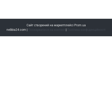
Сайт створений на маркетплейсі
Prom.ua
nebbia24.com |
Поскаржитися на контент
|
Політика конфіденційності