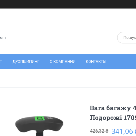
com
Т
ДРОПШИПИНГ
О КОМПАНИИ
КОНТАКТЫ
Вага багажу 4
Подорожі 170
341,06 
426,32 ₴