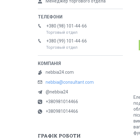
Менеджер торгового отдела
+380 (98) 101-44-66
Торговый отдел
+380 (99) 101-44-66
Торговый отдел
nebbia24.com
nebbia@consultant.com
@nebbia24
Еле
+380981014466
по
об
+380981014466
пі
ви
ваг
фун
ГРАФІК РОБОТИ