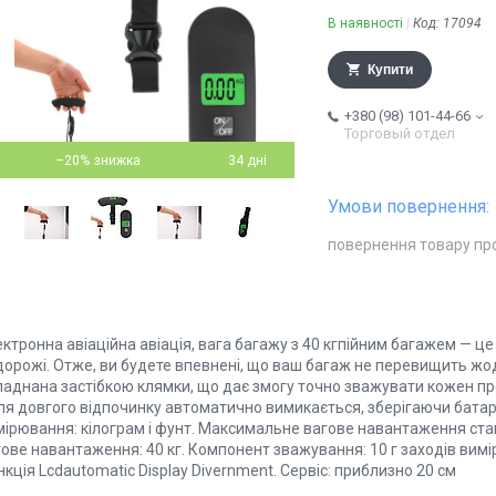
В наявності
Код:
17094
Купити
+380 (98) 101-44-66
Торговый отдел
–20%
34 дні
повернення товару пр
ктронна авіаційна авіація, вага багажу з 40 кгпійним багажем — це
дорожі. Отже, ви будете впевнені, що ваш багаж не перевищить жод
ладнана застібкою клямки, що дає змогу точно зважувати кожен пр
сля довгого відпочинку автоматично вимикається, зберігаючи батар
мірювання: кілограм і фунт. Максимальне вагове навантаження ста
ове навантаження: 40 кг. Компонент зважування: 10 г заходів вимір
кція Lcdautomatic Display Divernment. Сервіс: приблизно 20 см