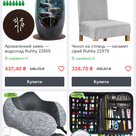
Ароматичний камін —
Чохол на стілець — оксамит
водоспад Ruhhy 22655
сірий Ruhhy 22979
В наявності
В наявності
437,40
316,70
₴
₴
546,75 ₴
395,87 ₴
Купити
Купити
–20%
–20%