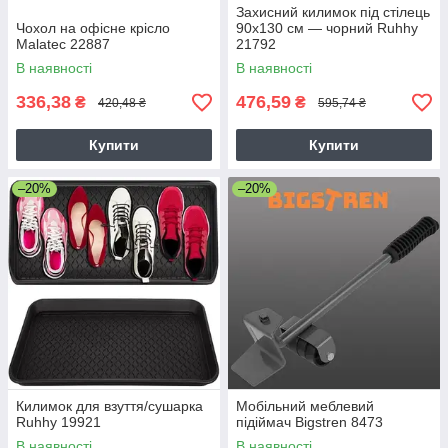
Захисний килимок під стілець
Чохол на офісне крісло
90х130 см — чорний Ruhhy
Malatec 22887
21792
В наявності
В наявності
336,38
476,59
₴
₴
420,48 ₴
595,74 ₴
Купити
Купити
–20%
–20%
Килимок для взуття/сушарка
Мобільний меблевий
Ruhhy 19921
підіймач Bigstren 8473
В наявності
В наявності