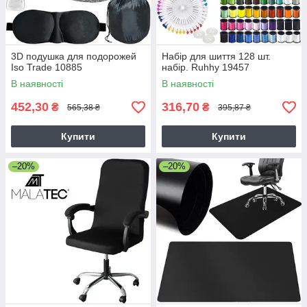
3D подушка для подорожей
Набір для шиття 128 шт.
Iso Trade 10885
набір. Ruhhy 19457
В наявності
В наявності
452,30
316,70
₴
₴
565,38 ₴
395,87 ₴
Купити
Купити
–20%
–20%