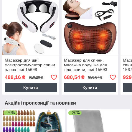
Масажер для шиї
Масажер для спини,
Маса
електростимулятор спини
масажна подушка для
спин
плеча шиї 15698
тіла, спини, шиї 15693
156
488,16
680,54
929
₴
₴
610,20 ₴
850,67 ₴
Купити
Купити
Акційні пропозиції та новинки
–20%
–20%