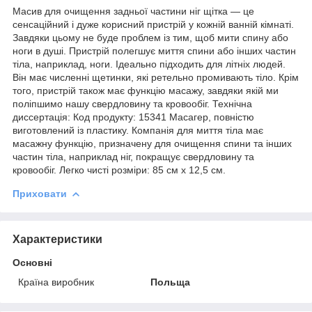
Масив для очищення задньої частини ніг щітка — це
сенсаційний і дуже корисний пристрій у кожній ванній кімнаті.
Завдяки цьому не буде проблем із тим, щоб мити спину або
ноги в душі. Пристрій полегшує миття спини або інших частин
тіла, наприклад, ноги. Ідеально підходить для літніх людей.
Він має численні щетинки, які ретельно промивають тіло. Крім
того, пристрій також має функцію масажу, завдяки якій ми
поліпшимо нашу свердловину та кровообіг. Технічна
диссертація: Код продукту: 15341 Масагер, повністю
виготовлений із пластику. Компанія для миття тіла має
масажну функцію, призначену для очищення спини та інших
частин тіла, наприклад ніг, покращує свердловину та
кровообіг. Легко чисті розміри: 85 см х 12,5 см.
Приховати
Характеристики
Основні
Країна виробник
Польща