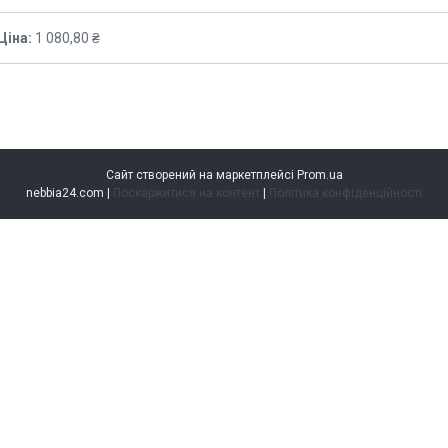
Ціна:
1 080,80 ₴
Сайт створений на маркетплейсі
Prom.ua
nebbia24.com |
Поскаржитися на контент
|
Політика конфіденційності