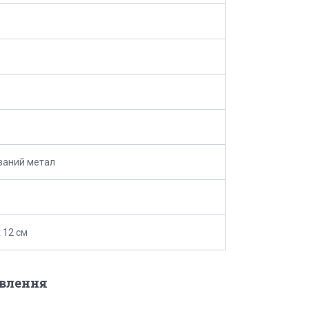
ваний метал
х 12 см
овлення