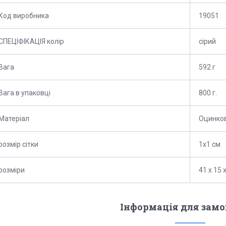
Код виробника
19051
СПЕЦІФІКАЦІЯ колір
сірий
Вага
592 г
Вага в упаковці
800 г.
Матеріал
Оцинко
розмір сітки
1х1 см
розміри
41 х 15 
Інформація для зам