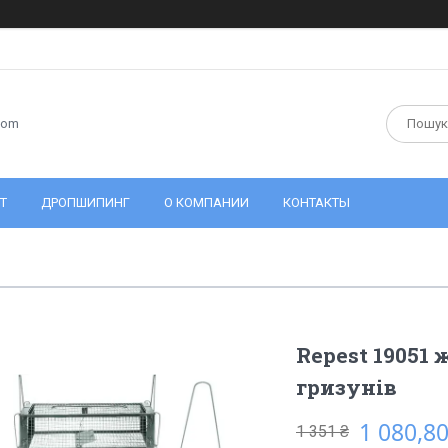
com
Т
ДРОПШИПИНГ
О КОМПАНИИ
КОНТАКТЫ
Repest 19051
гризунів
1 080,80
1 351 ₴