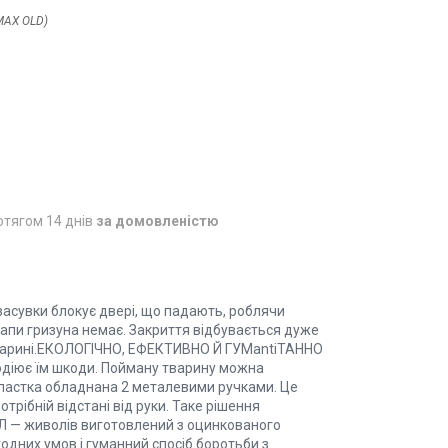
MAX OLD)
отягом 14 днів
за домовленістю
увки блокує двері, що падають, роблячи
апи гризуна немає. Закриття відбувається дуже
 тварині.ЕКОЛОГІЧНО, ЕФЕКТИВНО Й ГУМantiТАННО
подіює їм шкоди. Пойману тварину можна
пастка обладнана 2 металевими ручками. Це
трібній відстані від руки. Таке рішення
ІАЛ — живолів виготовлений з оцинкованого
годних умов і гуманний спосіб боротьби з