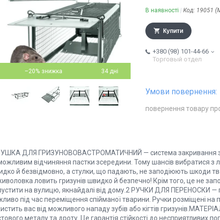
В наявності
Код:
19051 (
Купити
+380 (98) 101-44-66
Торговый отдел
–20%
34 дні
повернення товару пр
ВУШКА ДЛЯ ГРИЗУНОВОВАСТРОМАТИЧНИЙ — система закривання зас
можливим відчиняння пастки зсередини. Тому шансів вибратися з л
идко й безвідмовно, а стулки, що падають, не заподіюють шкоди
живоловка ловить гризунів швидко й безпечно! Крім того, це не за
пустити на вулицю, якнайдалі від дому.2 РУЧКИ ДЛЯ ПЕРЕНОСКИ — 
ливо під час переміщення спійманої тварини. Ручки розміщені на по
хистить вас від можливого нападу зубів або кігтів гризунів.МАТЕР
тового металу та дроту. Це гарантія стійкості до несприятливих по