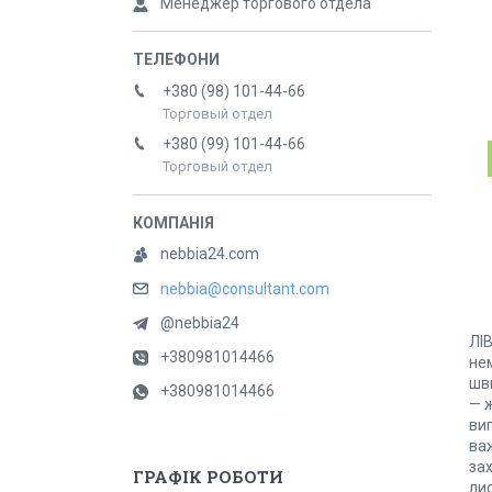
Менеджер торгового отдела
+380 (98) 101-44-66
Торговый отдел
+380 (99) 101-44-66
Торговый отдел
nebbia24.com
nebbia@consultant.com
@nebbia24
ЛІ
+380981014466
не
шв
+380981014466
— 
ви
важ
за
ГРАФІК РОБОТИ
лис