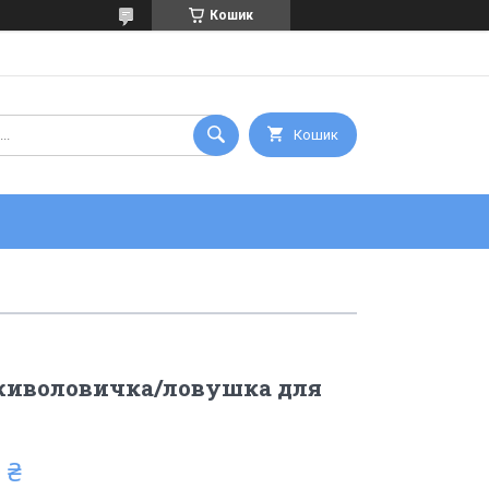
Кошик
Кошик
 живоловичка/ловушка для
 ₴