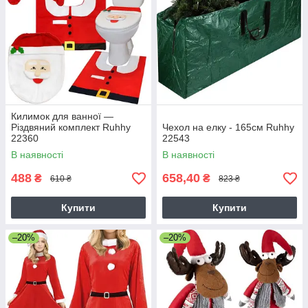
Килимок для ванної —
Різдвяний комплект Ruhhy
Чехол на елку - 165см Ruhhy
22360
22543
В наявності
В наявності
488
658,40
₴
₴
610 ₴
823 ₴
Купити
Купити
–20%
–20%