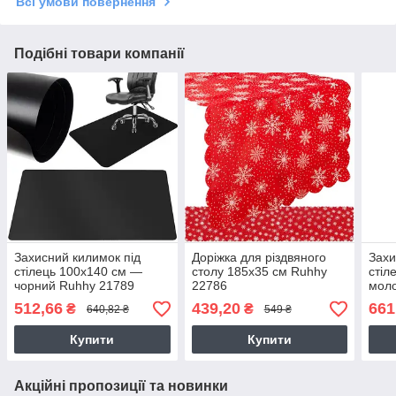
Всі умови повернення
Подібні товари компанії
Захисний килимок під
Доріжка для різдвяного
Захи
стілець 100х140 см —
столу 185х35 см Ruhhy
стіл
чорний Ruhhy 21789
22786
мол
512,66
439,20
661
₴
₴
640,82 ₴
549 ₴
Купити
Купити
Акційні пропозиції та новинки