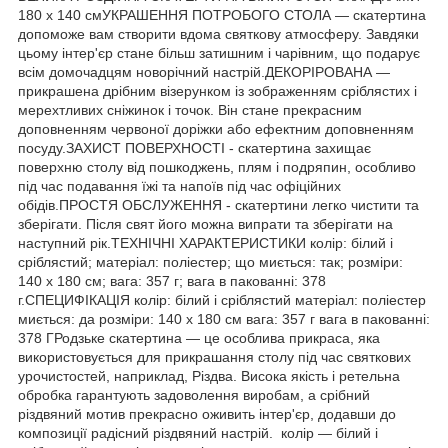
180 х 140 смУКРАШЕННЯ ПОТРОБОГО СТОЛА — скатертина
допоможе вам створити вдома святкову атмосферу. Завдяки
цьому інтер'єр стане більш затишним і чарівним, що подарує
всім домочадцям новорічний настрій.ДЕКОРІРОВАНА —
прикрашена дрібним візерунком із зображенням сріблястих і
мерехтливих сніжинок і точок. Він стане прекрасним
доповненням червоної доріжки або ефектним доповненням
посуду.ЗАХИСТ ПОВЕРХНОСТІ - скатертина захищає
поверхню столу від пошкоджень, плям і подряпин, особливо
під час подавання їжі та напоїв під час офіційних
обідів.ПРОСТЯ ОБСЛУЖЕННЯ - скатертини легко чистити та
зберігати. Після свят його можна випрати та зберігати на
наступний рік.ТЕХНІЧНІ ХАРАКТЕРИСТИКИ колір: білий і
сріблястий; матеріал: поліестер; що миється: так; розміри:
140 х 180 см; вага: 357 г; вага в пакованні: 378
г.СПЕЦИФІКАЦІЯ колір: білий і сріблястий матеріал: поліестер
миється: да розміри: 140 х 180 см вага: 357 г вага в пакованні:
378 ГРодзьке скатертина — це особлива прикраса, яка
використовується для прикрашання столу під час святкових
урочистостей, наприклад, Різдва. Висока якість і ретельна
обробка гарантують задоволення виробам, а срібний
різдвяний мотив прекрасно оживить інтер'єр, додавши до
композиції радісний різдвяний настрій. колір — білий і