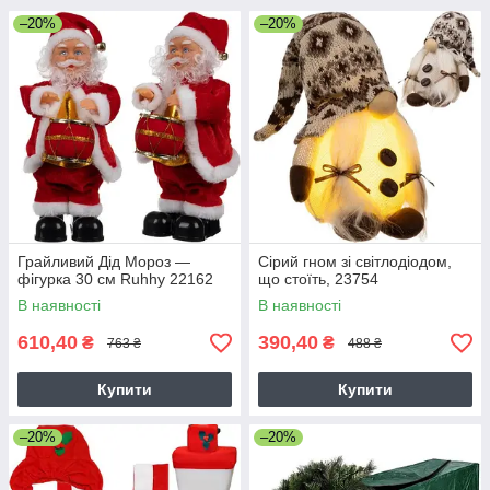
–20%
–20%
Грайливий Дід Мороз —
Сірий гном зі світлодіодом,
фігурка 30 см Ruhhy 22162
що стоїть, 23754
В наявності
В наявності
610,40
390,40
₴
₴
763 ₴
488 ₴
Купити
Купити
–20%
–20%