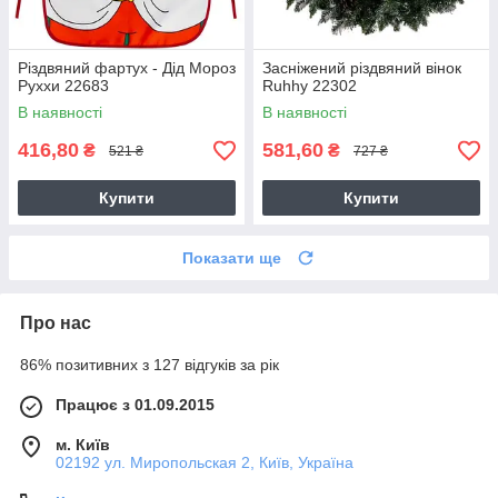
Різдвяний фартух - Дід Мороз
Засніжений різдвяний вінок
Руххи 22683
Ruhhy 22302
В наявності
В наявності
416,80
581,60
₴
₴
521 ₴
727 ₴
Купити
Купити
Показати ще
Про нас
86% позитивних з 127 відгуків за рік
Працює з 01.09.2015
м. Київ
02192 ул. Миропольская 2, Київ, Україна