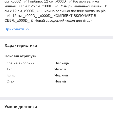
см_x000D_ ✅ Глибина: 12 см_x000D_ ✅ Розміри великої
кишені: 30 см x 26 см_x000D_ ✅ Розміри маленької кишені: 19
см x 12 см_x000D_ ✅ Ширина верхньої частини чохла на рівні
шиї: 12 см._x000D_ _x000D_ КОМПЛЕКТ ВКЛЮЧАЕТ В
СЕБЯ:_x000D_ ☑️ Новий заводський чохол для гітари
Приховати
Характеристики
Основні атрибути
Країна виробник
Польща
Тип
Чохол
Колір
Чорний
Стан
Новий
Умови доставки