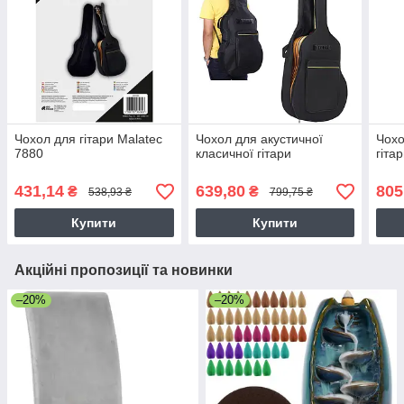
Чохол для гітари Malatec
Чохол для акустичної
Чохо
7880
класичної гітари
гіт
431,14
639,80
805
₴
₴
538,93 ₴
799,75 ₴
Купити
Купити
Акційні пропозиції та новинки
–20%
–20%