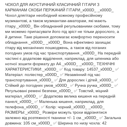
ЧОХОЛ ДЛЯ АКУСТИЧНИЙ КЛАСИЧНИЙ ГІТАРИ З
КАРМАНАМ СКОБИ ПЕРЖАЧИЙ ГІТАРИ_x000D_ _x000D_
Чохол длягітари необхідний кожному професійному
музикантові, а також музикантам-аматорам, які мають
гітару._x000D_ Він обладнаний регульованими скобами, тому
ми можемо припасувати його під зріст не тільки дорослого, а
й дитини. Таке рішення допомагає комфортно переносити
обладнання._x000D_ _x000D_ Вона ефективно захищає
гітару від механічних пошкоджень, а також від поганих
погодних умов під час транспортування._x000D_ На передній
частині є додаткове відділення, наприклад, для шпеника або
нотної зошити формату до А4._x000D_ _x000D_ ТЕХНІЧНІ
ХАРАКТЕРИСТИКИ:_x000D_ ✅ Код товару: 14537_x000D_ ✅
Матеріал: поліестер_x000D_ ✅ Незамінний під час
транспортування_x000D_ ✅ Для дорослих і дітей_x000D_ ✅
Стійкий до погодних умов_x000D_ ✅ Ручна ручка_x000D_ ✅
Регульовані ремені безпеки_x000D_ ✅ Товстий, міцний
матеріал_x000D_ ✅ Додаткова велика кишеня на передній
панелі_x000D_ ✅ Маленька кишеня, наприклад, для
телефона_x000D_ ✅ Колір: чорний_x000D_ _x000D_
РАЗМЕРЫ:_x000D_ Розміри можуть трохи відрізнятися
залежно від розтяжності тканини +/- 1 см._x000D_ ✅ Загальна
довжина: 105 см_x000D_ ✅ Ширина по низу чохла: 42