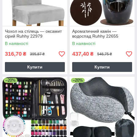
Чохол на стілець — оксамит
Ароматичний камін —
сірий Ruhhy 22979
водоспад Ruhhy 22655
В наявності
В наявності
316,70
437,40
₴
₴
395,87 ₴
546,75 ₴
Купити
Купити
–20%
–20%