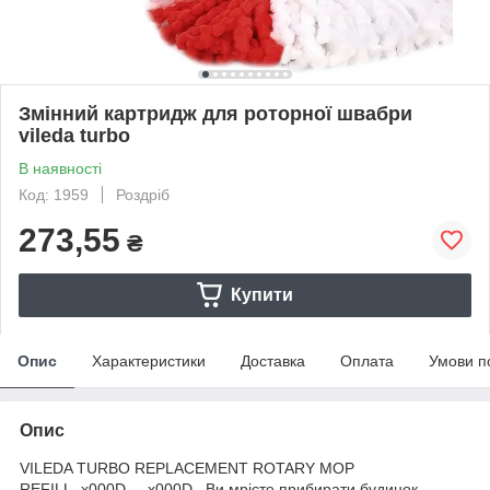
Змінний картридж для роторної швабри
vileda turbo
В наявності
Код: 1959
Роздріб
273,55
₴
Купити
Опис
Характеристики
Доставка
Оплата
Умови п
Опис
VILEDA TURBO REPLACEMENT ROTARY MOP
REFILL_x000D_ _x000D_ Ви мрієте прибирати будинок