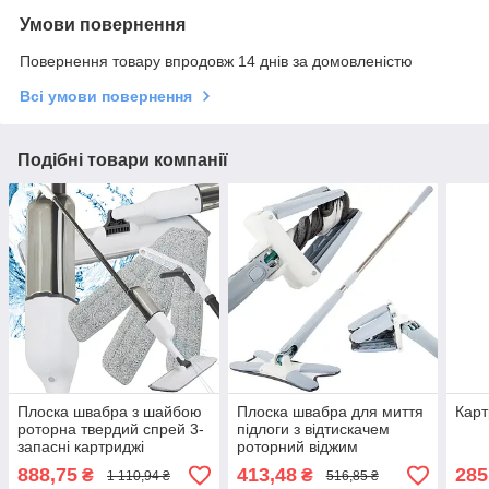
Умови повернення
Повернення товару впродовж 14 днів за домовленістю
Всі умови повернення
Подібні товари компанії
Плоска швабра з шайбою
Плоска швабра для миття
Карт
роторна твердий спрей 3-
підлоги з відтискачем
запасні картриджі
роторний віджим
888,75
413,48
285
₴
₴
1 110,94 ₴
516,85 ₴