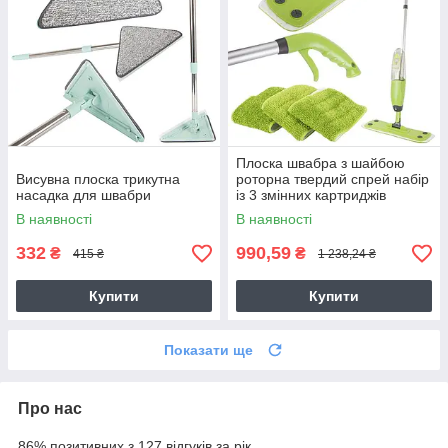
Плоска швабра з шайбою
Висувна плоска трикутна
роторна твердий спрей набір
насадка для швабри
із 3 змінних картриджів
В наявності
В наявності
332
990,59
₴
₴
415 ₴
1 238,24 ₴
Купити
Купити
Показати ще
Про нас
86% позитивних з 127 відгуків за рік