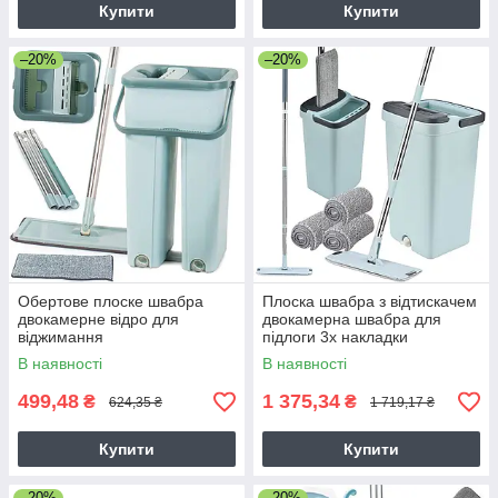
Купити
Купити
–20%
–20%
Обертове плоске швабра
Плоска швабра з відтискачем
двокамерне відро для
двокамерна швабра для
віджимання
підлоги 3x накладки
В наявності
В наявності
499,48
1 375,34
₴
₴
624,35 ₴
1 719,17 ₴
Купити
Купити
–20%
–20%