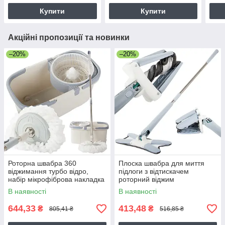
Купити
Купити
Акційні пропозиції та новинки
–20%
–20%
Роторна швабра 360
Плоска швабра для миття
віджимання турбо відро,
підлоги з відтискачем
набір мікрофіброва накладка
роторний віджим
В наявності
В наявності
644,33
413,48
₴
₴
805,41 ₴
516,85 ₴