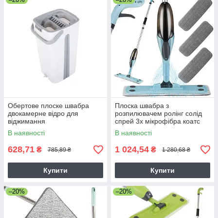
Обертове плоске швабра
Плоска швабра з
двокамерне відро для
розпилювачем ролінг солід
віджимання
спрей 3x мікрофібра коатс
В наявності
В наявності
628,71
1 024,54
₴
₴
785,89 ₴
1 280,68 ₴
Купити
Купити
–20%
–20%