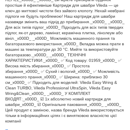
простіше й ефективніше Картридж для швабри Vileda — це
ключ до миттєвої чистоти без зайвого клопоту. Нехай невбрані
підлоги не будуть проблемою! Наш картридж для швабри
назавжди змінить ваш підхід до прибирання._x000D_ _x000D_
Для всіх типів підлог_x000D_ Підходить для всіх типів твердих
підлог, як-от дерево, ламінат, керамічна плитка, лінолеум або
вініл._x000D_ _x000D_ Можливість машинного прання та
багаторазового використання_x000D_ Вкладка можна прати в
машині за температури до 30 °C. Мийте та використовуйте
багаторазово._x000D_ _x000D_ ТЕХНІЧНІ
ХАРАКТЕРИСТИКИ:_x000D_ ✅ Код товару: 01959_x000D_ ✅
Висока якість збирання_x000D_ ✅ Простота
збирання_x000D_ ✅ Сухий і вологий_x000D_ ✅ Можливість
машинного прання_x000D_ ✅ Ширина: приблизно 30
см_x000D_ ✅ Підходить для моделей: Vileda Easy Wring &
Clean TURBO, Vileda Professional UltraSpin, Vileda Easy
Wring&Clean_x000D_ _x000D_ У КОМПЛЕКТ
ВХОДЯТ:_x000D_ ☑️ 1х абсолютно новий картридж для
швабри_x000D_ ☑️ Оригінальне паковання_x000D_ _x000D_
Цей продукт є заміною, назва бренда Vileda використовується
тільки в інформаційних цілях і є винятковою власністю цієї
компанії