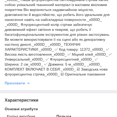
собою унікальний тканинний матеріал із матовим вініловим
покриттям Він вирізняється надзвичайною міцністю,
довговічністю й водостійкістю, що робить його ідеальним для
нанесення навіть на найскладніші поверхности._x000D_
_x000D_ Флуоресцентний колір стрічки забезпечує
дивовижний ефект світіння в темряві, що робить її
багатофункціональним інструментом для різних застосувань
Ви можете використовувати її на сцені або як декоративну
настінну деколі._x000D_ _x000D_ ТЕХНІЧНІ
ХАРАКТЕРИСТИКИ:_x000D_ ✅ Код товару: 11372_x000D_ ✅
Висока якість виготовлення_x000D_ ✅ Міцний клей_x000D_ ✅
Універсальний_x000D_ ✅ Флуоресцентний_x000D_ ✅
Ширина: 2 см_x000D_ ✅ Довжина: 5 м_x000D_ _x000D_
КОМПЛЕКТ ВКЛЮЧАЕТ В СЕБЯ:_x000D_ ☑️ Заводська нова
флуоресцентна стрічка_x000D_ ☑️ Оригінальне паковання
Приховати
Характеристики
Основні атрибути
Країна виробник
Польща