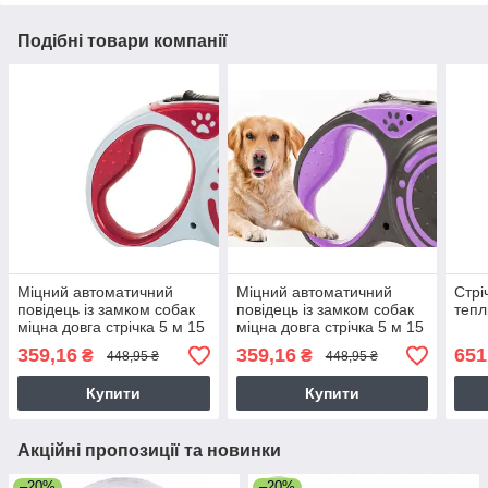
Подібні товари компанії
Міцний автоматичний
Міцний автоматичний
Стрі
повідець із замком собак
повідець із замком собак
тепл
міцна довга стрічка 5 м 15
міцна довга стрічка 5 м 15
кг
кг
359,16
359,16
651
₴
₴
448,95 ₴
448,95 ₴
Купити
Купити
Акційні пропозиції та новинки
–20%
–20%