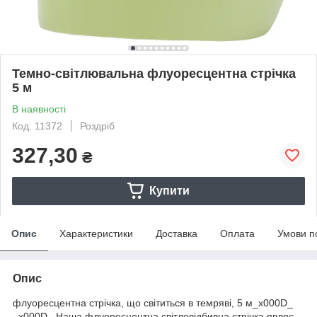
Темно-світлювальна флуоресцентна стрічка
5 м
В наявності
Код: 11372
Роздріб
327,30
₴
Купити
Опис
Характеристики
Доставка
Оплата
Умови п
Опис
флуоресцентна стрічка, що світиться в темряві, 5 м_x000D_
_x000D_ Наша флуоресцентна світловідбивна стрічка являє