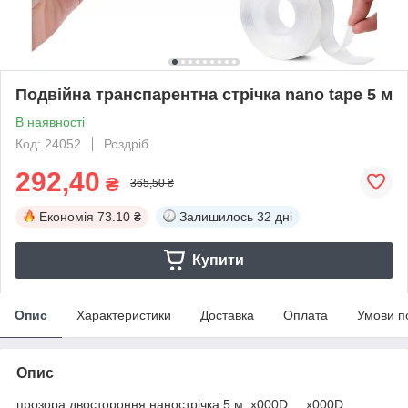
Подвійна транспарентна стрічка nano tape 5 м
В наявності
Код: 24052
Роздріб
292,40
₴
365,50 ₴
Економія
73.10 ₴
Залишилось
32 дні
Купити
Опис
Характеристики
Доставка
Оплата
Умови п
Опис
прозора двостороння нанострічка 5 м_x000D_ _x000D_