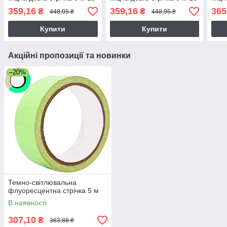
кг
кг
кг
359,16
359,16
365
₴
₴
448,95 ₴
448,95 ₴
Купити
Купити
Акційні пропозиції та новинки
–20%
Темно-світлювальна
флуоресцентна стрічка 5 м
В наявності
307,10
₴
383,88 ₴