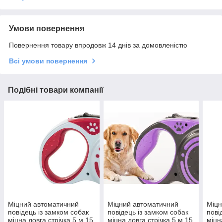
Умови повернення
Повернення товару впродовж 14 днів за домовленістю
Всі умови повернення
Подібні товари компанії
Міцний автоматичний
Міцний автоматичний
Міцн
повідець із замком собак
повідець із замком собак
пові
міцна довга стрічка 5 м 15
міцна довга стрічка 5 м 15
міцн