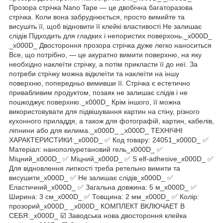
Прозора стрічка Nano Tape — це двобічна багаторазова
стрічка. Коли вона забруднюється, просто вимийте та
висушіть її, щоб відновити її клейкі властивості Не залишає
слідів Підходить для гладких і непористих поверхонь._x000D_
_x000D_ Двостороння прозора стрічка дуже легко наноситься
Все, що потрібно, — це акуратно вимити поверхню, на яку
необхідно наклеїти стрічку, а потім прикласти її до неї. За
потреби стрічку можна відклеїти та наклеїти на іншу
поверхню, попередньо вимивши її. Стрічка є естетично
привабливим продуктом, позаяк не залишає слідів і не
пошкоджує поверхню._x000D_ Крім іншого, її можна
використовувати для підвішування картин на стіну, різного
кухонного приладдя, а також для фотографій, картин, кабелів,
ліпнини або для килима._x000D_ _x000D_ ТЕХНІЧНІ
ХАРАКТЕРИСТИКИ:_x000D_ ✅ Код товару: 24051_x000D_ ✅
Матеріал: нанополіуретановий гель_x000D_ ✅
Міцний_x000D_ ✅ Міцний_x000D_ ✅ S elf-adhesive_x000D_ ✅
Для відновлення липкості треба ретельно вимити та
висушити_x000D_ ✅ Не залишає слідів_x000D_ ✅
Еластичний_x000D_ ✅ Загальна довжина: 5 м_x000D_ ✅
Ширина: 3 см_x000D_ ✅ Товщина: 2 мм_x000D_ ✅ Колір:
прозорий_x000D_ _x000D_ КОМПЛЕКТ ВКЛЮЧАЕТ В
СЕБЯ:_x000D_ ☑️ Заводська нова двостороння клейка