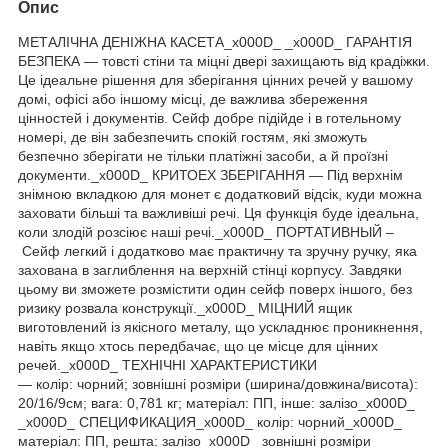
Опис
МЕТАЛІЧНА ДЕНІЖНА КАСЕТА_x000D_ _x000D_ ГАРАНТІЯ
БЕЗПЕКА — товсті стіни та міцні двері захищають від крадіжки.
Це ідеальне рішення для зберігання цінних речей у вашому
домі, офісі або іншому місці, де важлива збереження
цінностей і документів. Сейф добре підійде і в готельному
номері, де він забезпечить спокій гостям, які зможуть
безпечно зберігати не тільки платіжні засоби, а й проїзні
документи._x000D_ КРИТОЕХ ЗБЕРІГАННЯ — Під верхнім
знімною вкладкою для монет є додатковий відсік, куди можна
заховати більші та важливіші речі. Ця функція буде ідеальна,
коли злодій розсіює наші речі._x000D_ ПОРТАТИВНЫЙ –
Сейф легкий і додатково має практичну та зручну ручку, яка
захована в заглиблення на верхній стінці корпусу. Завдяки
цьому ви зможете розмістити один сейф поверх іншого, без
ризику розвала конструкції._x000D_ МІЦНИЙ ящик
виготовлений із якісного металу, що ускладнює проникнення,
навіть якщо хтось передбачає, що це місце для цінних
речей._x000D_ ТЕХНІЧНІ ХАРАКТЕРИСТИКИ
— колір: чорний; зовнішні розміри (ширина/довжина/висота):
20/16/9см; вага: 0,781 кг; матеріал: ПП, інше: залізо_x000D_
_x000D_ СПЕЦИФИКАЦИЯ_x000D_ колір: чорний_x000D_
матеріал: ПП, решта: залізо_x000D_ зовнішні розміри