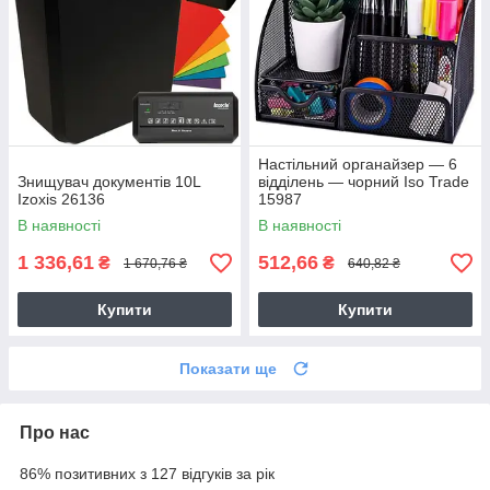
Настільний органайзер — 6
Знищувач документів 10L
відділень — чорний Iso Trade
Izoxis 26136
15987
В наявності
В наявності
1 336,61
512,66
₴
₴
1 670,76 ₴
640,82 ₴
Купити
Купити
Показати ще
Про нас
86% позитивних з 127 відгуків за рік