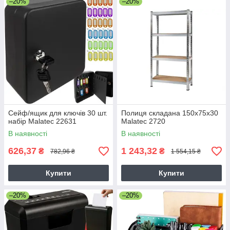
–20%
–20%
Сейф/ящик для ключів 30 шт.
Полиця складана 150х75х30
набір Malatec 22631
Malatec 2720
В наявності
В наявності
626,37
1 243,32
₴
₴
782,96 ₴
1 554,15 ₴
Купити
Купити
–20%
–20%