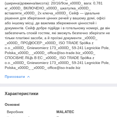
(ширина/довжина/висота): 20/16/9см_x000D_ вага: 0,781
кг_x000D_ ВКЛЮЧЕНО_x000D_ шкатулка_x000D_
вставляти_x000D_ 2x ключа_x000D_ Сейф — ідеальне
рішення для зберігання цінних речей у вашому домі, офісі
або іншому місці, де важлива збереження цінностей і
документів. Сейф добре підійде і в готельному номері, де він
забезпечить спокій гостям, які зможуть безпечно зберігати не
тільки платіжні засоби, а й проїзні документи._x000D_
_x000D_ ПРОДЮСЕР:_x000D_ ISO TRADE Spółka z
o.o._x000D_ Gniewomierz 173_x000D_ 59-241 Legnickie Pole,
Polska_x000D_ _x000D_ office@iso-trade.biz_x000D_
СПОСІБНЕ ЛІЦЬ В ЕС:_x000D_ ISO TRADE Spółka z
o.o._x000D_ Gniewomierz 173_x000D_ 59-241 Legnickie Pole,
Polska_x000D_ _x000D_ office@iso-trade.biz
Приховати
Характеристики
Основні
Виробник
MALATEC