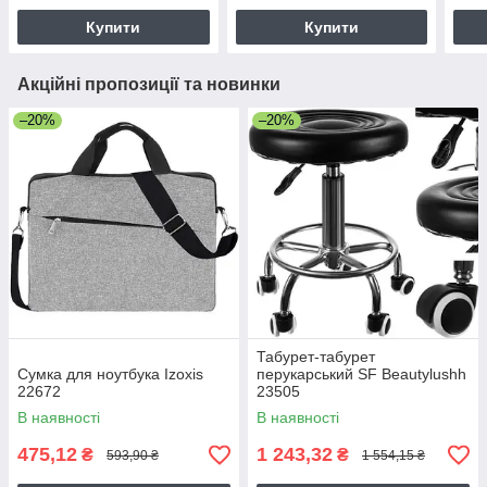
Купити
Купити
Акційні пропозиції та новинки
–20%
–20%
Табурет-табурет
Сумка для ноутбука Izoxis
перукарський SF Beautylushh
22672
23505
В наявності
В наявності
475,12
1 243,32
₴
₴
593,90 ₴
1 554,15 ₴