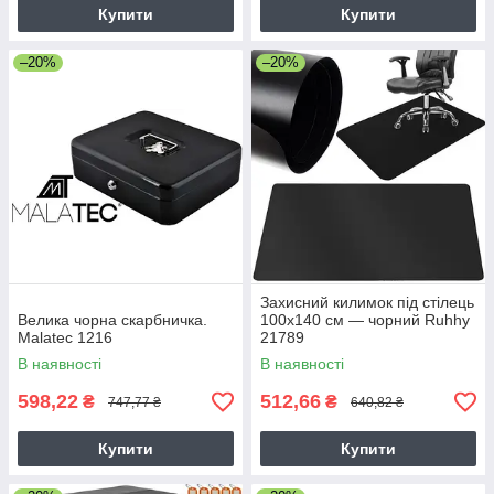
Купити
Купити
–20%
–20%
Захисний килимок під стілець
Велика чорна скарбничка.
100х140 см — чорний Ruhhy
Malatec 1216
21789
В наявності
В наявності
598,22
512,66
₴
₴
747,77 ₴
640,82 ₴
Купити
Купити