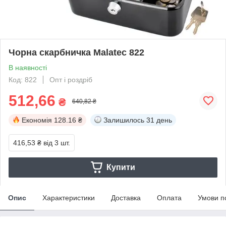
Чорна скарбничка Malatec 822
В наявності
Код: 822
Опт і роздріб
512,66
₴
640,82 ₴
Економія
128.16 ₴
Залишилось
31 день
416,53 ₴
від 3 шт.
Купити
Опис
Характеристики
Доставка
Оплата
Умови п