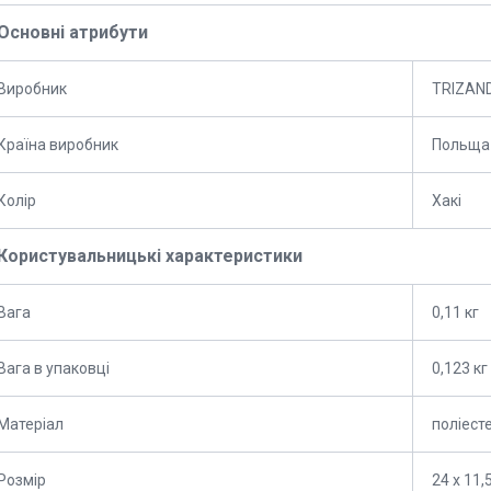
Основні атрибути
Виробник
TRIZAN
Країна виробник
Польща
Колір
Хакі
Користувальницькі характеристики
Вага
0,11 кг
Вага в упаковці
0,123 кг
Матеріал
поліест
Розмір
24 х 11,