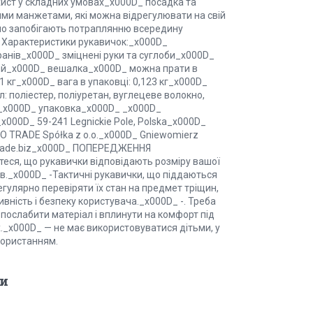
хист у складних умовах_x000D_ посадка та
ими манжетами, які можна відрегулювати на свій
вно запобігають потраплянню всередину
D_ Характеристики рукавичок:_x000D_
анів_x000D_ зміцнені руки та суглоби_x000D_
ий_x000D_ вешалка_x000D_ можна прати в
1 кг_x000D_ вага в упаковці: 0,123 кг_x000D_
 поліестер, поліуретан, вуглецеве волокно,
к_x000D_ упаковка_x000D_ _x000D_
000D_ 59-241 Legnickie Pole, Polska_x000D_
O TRADE Spółka z o.o._x000D_ Gniewomierz
o-trade.biz_x000D_ ПОПЕРЕДЖЕННЯ
еся, що рукавички відповідають розміру вашої
в._x000D_ -Тактичні рукавички, що піддаються
улярно перевіряти їх стан на предмет тріщин,
вність і безпеку користувача._x000D_ -. Треба
послабити матеріал і вплинути на комфорт під
._x000D_ — не має використовуватися дітьми, у
користанням.
и