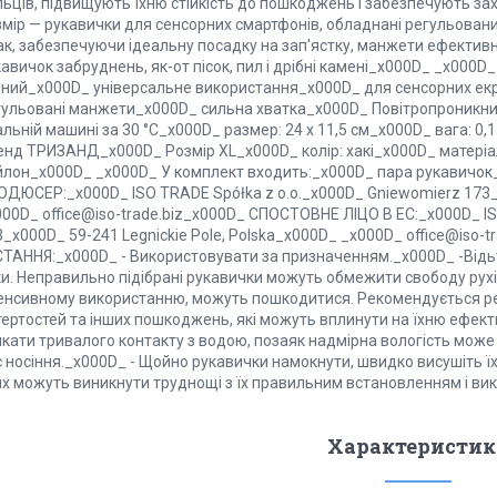
льців, підвищують їхню стійкість до пошкоджень і забезпечують за
змір — рукавички для сенсорних смартфонів, обладнані регульован
ак, забезпечуючи ідеальну посадку на зап'ястку, манжети ефекти
авичок забруднень, як-от пісок, пил і дрібні камені_x000D_ _x000
цний_x000D_ універсальне використання_x000D_ для сенсорних екр
гульовані манжети_x000D_ сильна хватка_x000D_ Повітропроникн
льній машині за 30 °C_x000D_ размер: 24 х 11,5 см_x000D_ вага: 0,1
енд ТРИЗАНД_x000D_ Розмір XL_x000D_ колір: хакі_x000D_ матеріал:
йлон_x000D_ _x000D_ У комплект входить:_x000D_ пара рукавичо
ОДЮСЕР:_x000D_ ISO TRADE Spółka z o.o._x000D_ Gniewomierz 173_x
000D_ office@iso-trade.biz_x000D_ СПОСТОВНЕ ЛІЦО В ЕС:_x000D_ IS
3_x000D_ 59-241 Legnickie Pole, Polska_x000D_ _x000D_ office@is
СТАННЯ:_x000D_ - Використовувати за призначенням._x000D_ -Відьт
ки. Неправильно підібрані рукавички можуть обмежити свободу рухі
тенсивному використанню, можуть пошкодитися. Рекомендується рег
ертостей та інших пошкоджень, які можуть вплинути на їхню ефекти
кати тривалого контакту з водою, позаяк надмірна вологість може 
 носіння._x000D_ - Щойно рукавички намокнути, швидко висушіть їх
их можуть виникнути труднощі з їх правильним встановленням і ви
Характеристик