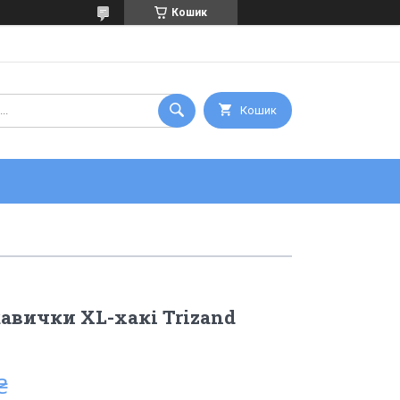
Кошик
Кошик
авички XL-хакі Trizand
₴