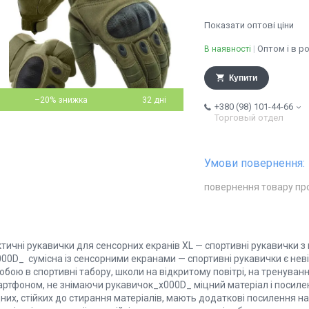
Показати оптові ціни
Оптом і в р
В наявності
Купити
–20%
32 дні
+380 (98) 101-44-66
Торговый отдел
повернення товару пр
ктичні рукавички для сенсорних екранів XL — спортивні рукавички 
00D_ сумісна із сенсорними екранами — спортивні рукавички є неві
собою в спортивні табору, школи на відкритому повітрі, на тренуван
ртфоном, не знімаючи рукавичок_x000D_ міцний матеріал і посиленн
них, стійких до стирання матеріалів, мають додаткові посилення на 