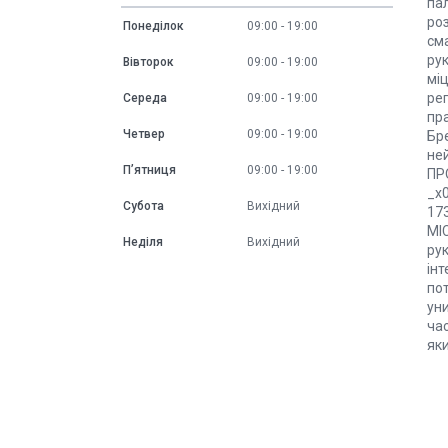
па
ро
Понеділок
09:00
19:00
см
рук
Вівторок
09:00
19:00
мі
ре
Середа
09:00
19:00
пра
Четвер
09:00
19:00
Бр
не
Пʼятниця
09:00
19:00
ПР
_x
Субота
Вихідний
17
МІ
Неділя
Вихідний
ру
ін
пот
уни
час
як