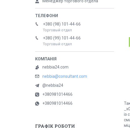
Менеджер торгового отдела
+380 (98) 101-44-66
Торговый отдел
+380 (99) 101-44-66
Торговый отдел
nebbia24.com
nebbia@consultant.com
@nebbia24
+380981014466
+380981014466
Та
_x0
із 
сма
ГРАФІК РОБОТИ
міц