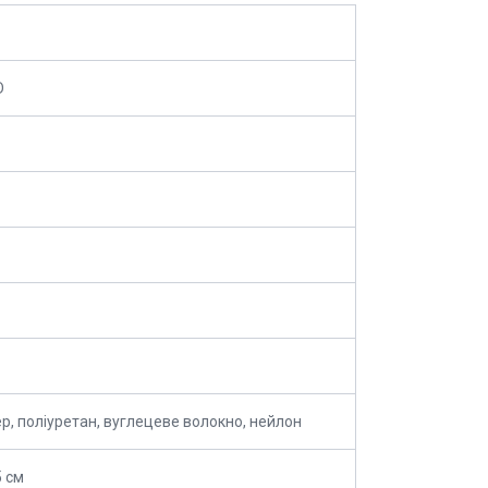
D
ер, поліуретан, вуглецеве волокно, нейлон
5 см