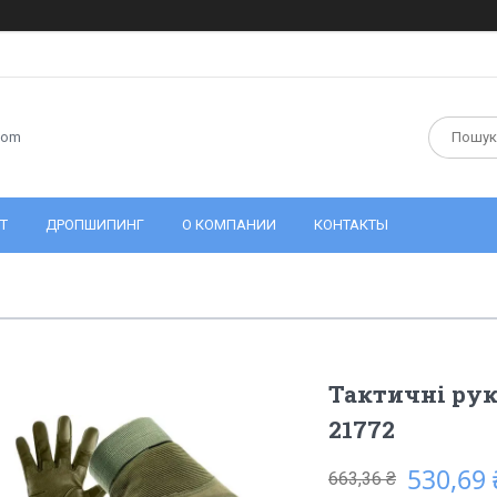
com
Т
ДРОПШИПИНГ
О КОМПАНИИ
КОНТАКТЫ
Тактичні рук
21772
530,69 
663,36 ₴