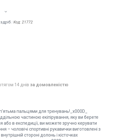
оздріб
Код:
21772
отягом 14 днів
за домовленістю
з п'ятьма пальцями для тренувань!_x000D_
ддільною частиною екіпірування, яку ви берете
ня або в експедиції, ви можете зручно керувати
я – чоловічі спортивні рукавички виготовлені з
внутрішній стороні долонь і кісточках