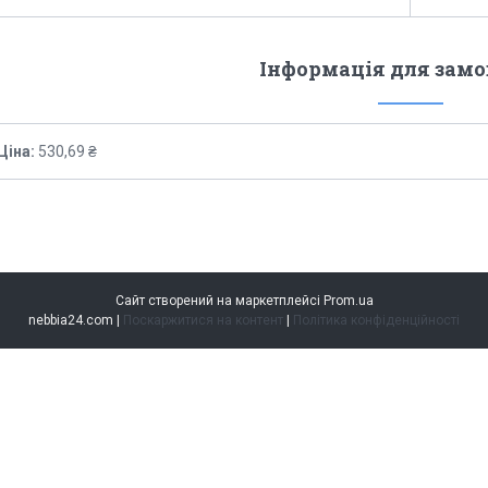
Інформація для зам
Ціна:
530,69 ₴
Сайт створений на маркетплейсі
Prom.ua
nebbia24.com |
Поскаржитися на контент
|
Політика конфіденційності