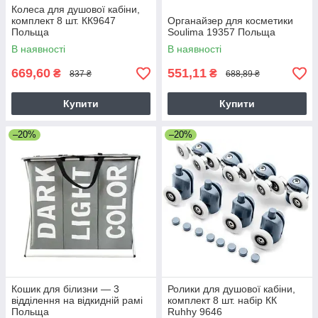
Колеса для душової кабіни,
комплект 8 шт. КК9647
Органайзер для косметики
Польща
Soulima 19357 Польща
В наявності
В наявності
669,60
551,11
₴
₴
837 ₴
688,89 ₴
Купити
Купити
–20%
–20%
Кошик для білизни — 3
Ролики для душової кабіни,
відділення на відкидній рамі
комплект 8 шт. набір КК
Польща
Ruhhy 9646