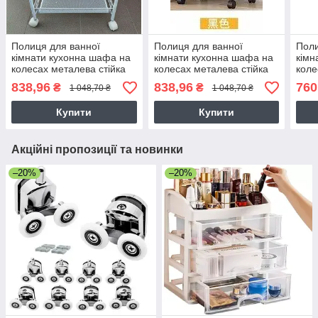
Полиця для ванної
Полиця для ванної
Поли
кімнати кухонна шафа на
кімнати кухонна шафа на
кімн
колесах металева стійка
колесах металева стійка
коле
три рівні 3
три рівні 3
838,96
838,96
760
₴
₴
1 048,70 ₴
1 048,70 ₴
Купити
Купити
Акційні пропозиції та новинки
–20%
–20%