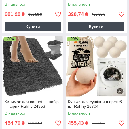
В наявності
В наявності
681,20
320,74
₴
₴
851,50 ₴
400,93 ₴
Купити
Купити
–20%
–20%
Килимок для ванної — набір
Кульки для сушіння шерсті 6
— сірий Ruhhy 24353
шт Ruhhy 25704
В наявності
В наявності
454,70
455,43
₴
₴
568,37 ₴
569,29 ₴