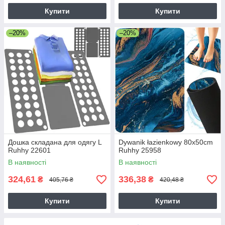
Купити
Купити
–20%
–20%
Дошка складана для одягу L
Dywanik łazienkowy 80x50cm
Ruhhy 22601
Ruhhy 25958
В наявності
В наявності
324,61
336,38
₴
₴
405,76 ₴
420,48 ₴
Купити
Купити