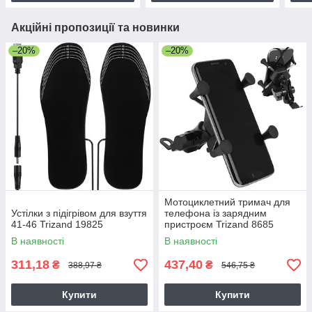
Акційні пропозиції та новинки
–20%
–20%
Мотоциклетний тримач для
Устілки з підігрівом для взуття
телефона із зарядним
41-46 Trizand 19825
пристроєм Trizand 8685
В наявності
В наявності
311,18
437,40
₴
₴
388,97 ₴
546,75 ₴
Купити
Купити