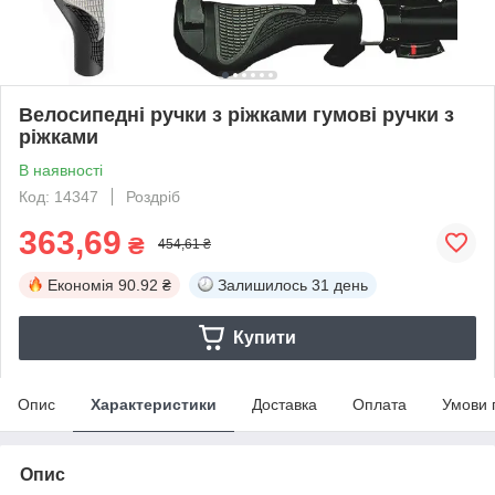
Велосипедні ручки з ріжками гумові ручки з
ріжками
В наявності
Код: 14347
Роздріб
363,69
₴
454,61 ₴
Економія
90.92 ₴
Залишилось
31 день
Купити
Опис
Характеристики
Доставка
Оплата
Умови 
Опис