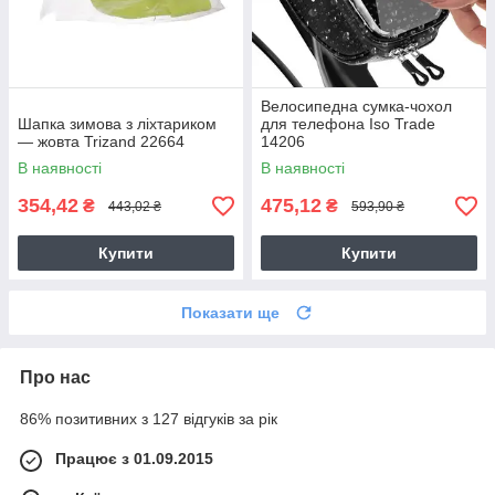
Велосипедна сумка-чохол
Шапка зимова з ліхтариком
для телефона Iso Trade
— жовта Trizand 22664
14206
В наявності
В наявності
354,42
475,12
₴
₴
443,02 ₴
593,90 ₴
Купити
Купити
Показати ще
Про нас
86% позитивних з 127 відгуків за рік
Працює з 01.09.2015