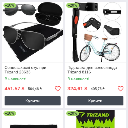
–20%
–20%
Сонцезахисні окуляри
Підставка для велосипеда
Trizand 23633
Trizand 8116
В наявності
В наявності
451,57
324,61
₴
₴
564,46 ₴
405,76 ₴
Купити
Купити
–20%
–20%