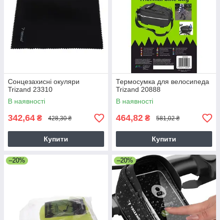
Сонцезахисні окуляри
Термосумка для велосипеда
Trizand 23310
Trizand 20888
В наявності
В наявності
342,64
464,82
₴
₴
428,30 ₴
581,02 ₴
Купити
Купити
–20%
–20%