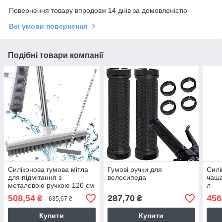
Повернення товару впродовж 14 днів за домовленістю
Всі умови повернення
Подібні товари компанії
Силіконова гумова мітла
Гумові ручки для
Силі
для підмітання з
велосипеда
чаша
металевою ручкою 120 см
л
508,54
287,70
456
₴
₴
635,67 ₴
Купити
Купити