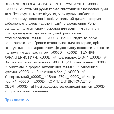
ВЕЛОСІПЕД РОГА ЗАХВАТА ГРІЗНІ РУЧКИ 2ШТ._x000D_
_x000D_ Анатомічні ручки керма виготовлені з нековзної гуми
та забезпечують м'яке відчуття, утримуючи зап'ястя в
правильному положенні, їхній унікальний дизайн і форма
забезпечують амортизацію і надійне захоплення Ручки,
обладнані алюмінієвими ріжками для водія, які стануть у
пригоді на довгих дистанціях, щоб руки не так
втомлювалися._x000D_ _x000D_ Вони швидко та легко
встановлюються. Грипси встановлюються на кермо, аріг
затягуються шестигранником Це дає змогу встановити рогатки
під зручним для вас кутом._x000D_ _x000D_ ТЕХНІЧНІ
ХАРАКТЕРИСТИКИ:_x000D_ ✅ Код товару: 14347_x000D_ ✅
Висока якість виготовлення_x000D_ ✅ Протиковзний_x000D_
✅ Анатомічна форма захоплення_x000D_ ✅ Алюмінієві
куточки_x000D_ ✅ Зниження вібрації_x000D_ ✅
Універсальний_x000D_ ✅ Вага: 270 г_x000D_ ✅ Колір:
чорний_x000D_ _x000D_ КОМПЛЕКТ ВКЛЮЧАЕТ В
СЕБЯ:_x000D_ ☑️ Нові заводські велосипедні грипси_x000D_
☑️ Оригінальне паковання
Приховати