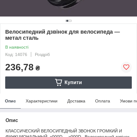
Велосипедний дзвінок для велосипеда —
метал сталь
В наявності
Код: 14076
Роздріб
236,78
₴
Купити
Опис
Характеристики
Доставка
Оплата
Умови п
Опис
КЛАССИЧЕСКИЙ ВЕЛОСИПЕДНЫЙ ЗВОНОК ГРОМКИЙ И
ФУНКЦИОНАЛЬНЫЙ_x000D_ _x000D_ Велосипедний дзвінок