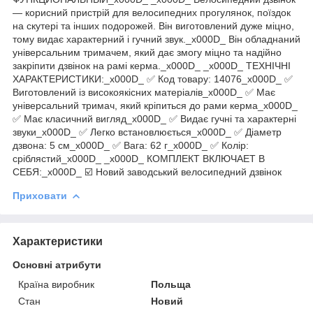
— корисний пристрій для велосипедних прогулянок, поїздок
на скутері та інших подорожей. Він виготовлений дуже міцно,
тому видає характерний і гучний звук._x000D_ Він обладнаний
універсальним тримачем, який дає змогу міцно та надійно
закріпити дзвінок на рамі керма._x000D_ _x000D_ ТЕХНІЧНІ
ХАРАКТЕРИСТИКИ:_x000D_ ✅ Код товару: 14076_x000D_ ✅
Виготовлений із високоякісних матеріалів_x000D_ ✅ Має
універсальний тримач, який кріпиться до рами керма_x000D_
✅ Має класичний вигляд_x000D_ ✅ Видає гучні та характерні
звуки_x000D_ ✅ Легко встановлюється_x000D_ ✅ Діаметр
дзвона: 5 см_x000D_ ✅ Вага: 62 г_x000D_ ✅ Колір:
сріблястий_x000D_ _x000D_ КОМПЛЕКТ ВКЛЮЧАЕТ В
СЕБЯ:_x000D_ ☑️ Новий заводський велосипедний дзвінок
Приховати
Характеристики
Основні атрибути
Країна виробник
Польща
Стан
Новий