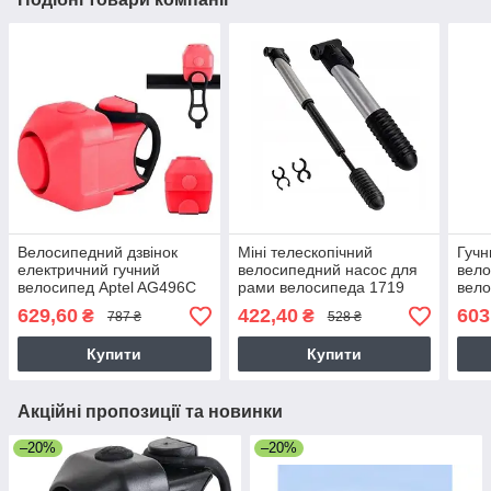
Велосипедний дзвінок
Міні телескопічний
Гучн
електричний гучний
велосипедний насос для
вело
велосипед Aptel AG496C
рами велосипеда 1719
вело
629,60
422,40
603
₴
₴
787 ₴
528 ₴
Купити
Купити
Акційні пропозиції та новинки
–20%
–20%