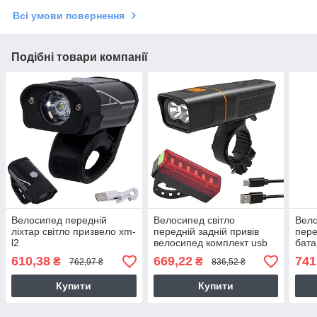
Всі умови повернення
Подібні товари компанії
Велосипед передній
Велосипед світло
Вело
ліхтар світло призвело xm-
передній задній привів
пере
l2
велосипед комплект usb
бата
610,38
669,22
741
₴
₴
762,97 ₴
836,52 ₴
Купити
Купити