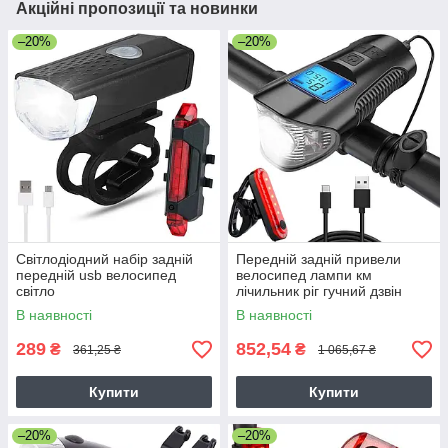
Акційні пропозиції та новинки
–20%
–20%
Світлодіодний набір задній
Передній задній привели
передній usb велосипед
велосипед лампи км
світло
лічильник ріг гучний дзвін
3in1
В наявності
В наявності
289
852,54
₴
₴
361,25 ₴
1 065,67 ₴
Купити
Купити
–20%
–20%