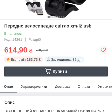
Переднє велосипедне світло xm-l2 usb
В наявності
Код: 14261
Роздріб
614,90
₴
768,63 ₴
Економія
153.73 ₴
Залишилось
32 дні
Купити
Опис
Характеристики
Доставка
Оплата
Умови п
Опис
ВЕЛОСІПЕДНИЙ ФОНАР ПЕРЕЗАЗАРЯЖИЙ USB ФОНАРЬ З