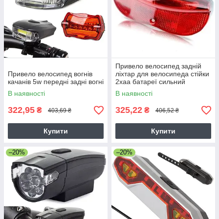
Привело велосипед задній
Привело велосипед вогнів
ліхтар для велосипеда стійки
качанів 5w передні задні вогні
2xaa батареї сильний
В наявності
В наявності
322,95
325,22
₴
₴
403,69 ₴
406,52 ₴
Купити
Купити
–20%
–20%