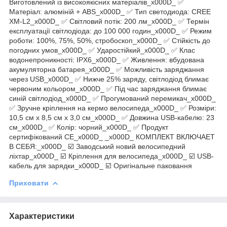
Виготовлений із високоякісних матеріалів_x000D_ ✅
Матеріал: алюміній + ABS_x000D_ ✅ Тип светодиода: CREE
XM-L2_x000D_ ✅ Світловий потік: 200 лм_x000D_ ✅ Термін
експлуатації світлодіода: до 100 000 годин_x000D_ ✅ Режим
роботи: 100%, 75%, 50%, стробоскоп_x000D_ ✅ Стійкість до
погодних умов_x000D_ ✅ Ударостійкий_x000D_ ✅ Клас
водонепроникності: IPX6_x000D_ ✅ Живлення: вбудована
акумуляторна батарея_x000D_ ✅ Можливість заряджання
через USB_x000D_ ✅ Нижче 25% заряду, світлодіод блимає
червоним кольором_x000D_ ✅ Під час заряджання блимає
синій світлодіод_x000D_ ✅ Прогумований перемикач_x000D_
✅ Зручне кріплення на кермо велосипеда_x000D_ ✅ Розміри:
10,5 см х 8,5 см х 3,0 см_x000D_ ✅ Довжина USB-кабелю: 23
см_x000D_ ✅ Колір: чорний_x000D_ ✅ Продукт
сертифікований CE_x000D_ _x000D_ КОМПЛЕКТ ВКЛЮЧАЕТ
В СЕБЯ:_x000D_ ☑️ Заводський новий велосипедний
ліхтар_x000D_ ☑️ Кріплення для велосипеда_x000D_ ☑️ USB-
кабель для зарядки_x000D_ ☑️ Оригінальне паковання
Приховати
Характеристики