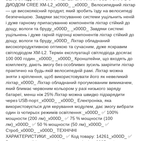
ДИОДОМ CREE XM-L2_x000D_ _x000D_ Велосипедний ліхтар
— це високоякісний продукт, який зробить їзду на велосипеді
безпечнішою. Завдяки застосуванню системи ущільнить неній
і дуже гарному припасуванню компонентів ліхтар стійкий до
дощу, вологи та бруду_x000D_ _x000D_ Завдяки системі
ущільнень і дуже гарній підгонці компонентів ліхтар стійкий до
дощу, вологи та бруду_x000D_ Ліхтар обладнаний
високопродуктивною оптикою та сучасним, дуже яскравим
світлодіодом XM-L2. Термін експлуатації світлодіода досягає
100 000 годин._x000D_ _x000D_ Кронштейни, що входять до
комплекту, дають змогу без особливих зусиль закріпити ліхтар
практично на будь-якій велосипедній рамі. Ліхтар можна
зняти з кріплення, щоб використовувати його як невеликий
ліхтар_x000D_ Ліхтар обладнаний прогумованим вимикачем,
який блимає червоним кольором у разі низького заряду
батареї, менш ніж 25% Ліхтар можна швидко підзарядити
через USB-порт._x000D_ _x000D_ Електроніка, яка
використовується для керування модулем, дає змогу вибрати
один із чотирьох режимів освітлення:_x000D_ ✅ 100%
мощности (200 лм)_x000D_ ✅ 75 % мощности (100
лм)_x000D_ ✅ 50 % мощности (50 лм)_x000D_ ✅
Строб_x000D_ _x000D_ ТЕХНІЧНІ
ХАРАКТЕРИСТИКИ:_x000D_ ✅ Код товару: 14261_x000D_ ✅