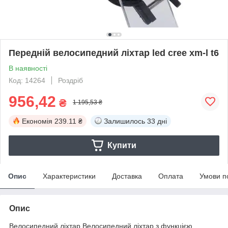
Передній велосипедний ліхтар led cree xm-l t6
В наявності
Код: 14264
Роздріб
956,42
₴
1 195,53 ₴
Економія
239.11 ₴
Залишилось
33 дні
Купити
Опис
Характеристики
Доставка
Оплата
Умови п
Опис
Велосипедний ліхтар Велосипедний ліхтар з функцією