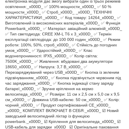
електроніка модуля дає змогу вибрати один із трьох режимів
освітлення:_x000D_ ✅ 100% мощности_x000D_ ✅ 50 %
мощности_x000D_ ✅ Строб_x000D_ _x000D_ ТЕХНІЧНІ
ХАРАКТЕРИСТИКИ:_x000D_ ✅ Код товару: 14264_x000D_ ✅
Виготовлений із високоякісних матеріалів_x000D_ ✅ Функція
Powerbank_x000D_ ✅ Матеріал: авіаційний алюміній_x000D_
✅ Тип светодиода: CREE XM-L T6 x 3_x000D_ ✅ Термін
експлуатації світлодіода: до 100 000 годин_x000D_ ✅ Режим
роботи: 100%, 50%, строб_x000D_ ✅ Стійкість до погодних
умов_x000D_ ✅ Ударостійкий_x000D_ ✅ Клас
водонепроникності: IPX5_x000D_ ✅ Колір світла:
7500K_x000D_ ✅ Живлення: вбудовані два акумулятори
18650_x000D_ ✅ Напруга: 3,7 В_x000D_ ✅
Перезаряджуваний через USB_x000D_ ✅ Кнопка із зеленим
підсвічуванням_x000D_ ✅ Кнопка підсвічується червоним під
час заряджання_x000D_ ✅ Кнопка індикації стану заряду
батареї_x000D_ ✅ Зручне кріплення на кермо
велосипеда_x000D_ ✅ Розміри: 11 см х 2,5 см х 5,0 см х 9,5
см_x000D_ ✅ Довжина USB-кабелю: 50 см_x000D_ ✅ Колір:
чорний_x000D_ ✅ Продукт сертифікований CE_x000D_
_x000D_ КОМПЛЕКТ ВКЛЮЧАЕТ В СЕБЯ:_x000D_ ☑️ Новий
заводський велосипедний ліхтар із функцією
powerbank._x000D_ ☑️ Кріплення для велосипеда_x000D_ ☑️
USB-кабель для зарядки_x000D_ ☑️ Оригінальне паковання