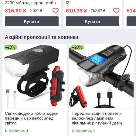
2200 мА·год + кронштейн
l2
816,80
610,38
614
₴
₴
1 021 ₴
762,97 ₴
Купити
Купити
Акційні пропозиції та новинки
–20%
–20%
Світлодіодний набір задній
Передній задній привели
передній usb велосипед
велосипед лампи км
світло
лічильник ріг гучний дзвін
3in1
В наявності
В наявності