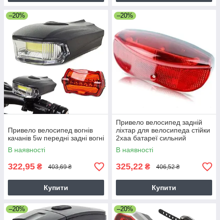
–20%
–20%
Привело велосипед задній
Привело велосипед вогнів
ліхтар для велосипеда стійки
качанів 5w передні задні вогні
2xaa батареї сильний
В наявності
В наявності
322,95
325,22
₴
₴
403,69 ₴
406,52 ₴
Купити
Купити
–20%
–20%