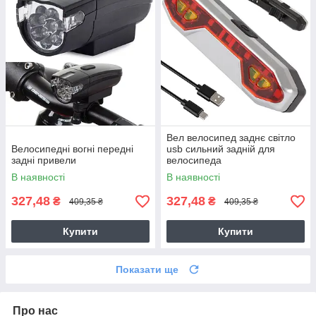
Вел велосипед заднє світло
Велосипедні вогні передні
usb сильний задній для
задні привели
велосипеда
В наявності
В наявності
327,48
327,48
₴
₴
409,35 ₴
409,35 ₴
Купити
Купити
Показати ще
Про нас