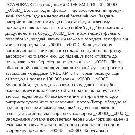
POWERBANK зі світлодіодами CREE XM-L T6 x 3_x000D_
_x000D_ Велосипеднийфонар — це високоякісний продукт,
який зробить їзду на велосипеді безпечнішою. Завдяки
використанню системи ущільнювачів і дуже якісному
припасуванню елементів, ліхтар стійкий до дії інтенсивного
дощу, вологи та бруду_x000D_ Він також виконує функцію
павербанка, завдяки якому ми можемо зарядити телефон під
час велопрогулянки._x000D_ _x000D_ Корпус ліхтаря
виготовлений із найміцнішого сплаву, доступного на ринку, —
аерокосмічного алюмінію, що підвищує його стійкість до
пошкоджень за збереження невеликої ваги._x000D_ Ліхтар
обладнаний високоефективною оптикою й дуже яскравими
трьома світлодіодами CREE XM-L T6 Термін експлуатації
світлодіодів досягає 100 000 годин._x000D_ _x000D_
Кронштейни, що входять до комплекту, дають змогу без
особливих зусиль закріпити ліхтар практично на будь-якій
велосипедній рамі. Ліхтар можна зняти з кріплення, щоб
використовувати його як невеликий ліхтар Ліхтар, обладнаний
водонепроникним вимикачем, який під час заряджання
підсвічується зеленим і червоним кольором._x000D_ _x000D_
Заряджання ліхтаря відбувається через USB-порт, захищений
гумовим ковпачком для запобігання потраплянню вологи
всередину пристрою._x000D_ _x000D_ Керувальна