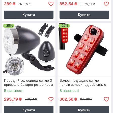
289
852,54
₴
₴
361,25 ₴
1 065,67 ₴
Купити
Купити
–20%
–20%
Передній велосипед світло 3
Велосипед заднє світло
призвело батареї ретро хром
привів велосипед usb світло
В наявності
В наявності
295,79
302,58
₴
₴
369,74 ₴
378,23 ₴
Купити
Купити