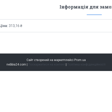
Інформація для зам
Ціна:
313,16 ₴
Сайт створений на маркетплейсі
Prom.ua
nebbia24.com |
Поскаржитися на контент
|
Політика конфіденційності