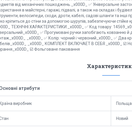
едметів від механічних пошкоджень._x000D_ ✅ Універсальне засто
ористання в майстерні, гаражі, підвалі, а також на складах і буді
трументи, велосипеди, сходи, дроти, кабелі, садові шланги та інші
ко кріпиться до стіни за допомогою шурупів, забезпечуючи стійке 
000D_ ТЕХНІЧНІ ХАРАКТЕРИСТИКИ:_x000D_ ✅ Код товару: 14569_x0
іверсальний_x000D_ ✅ Прогумовані ручки запобігають ковзанню й
нтаж_x000D_ _x000D_ ✅ Колір: чорний і червоний_x000D_ ✅ Два кр
белів_x000D_ _x000D_ КОМПЛЕКТ ВКЛЮЧАЕТ В СЕБЯ:_x000D_ ☑️ Нов
ирання_x000D_ ☑️ Фольговане паковання
Характеристик
Основні атрибути
Країна виробник
Польща
Стан
Новий