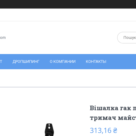
com
Т
ДРОПШИПИНГ
О КОМПАНИИ
КОНТАКТЫ
Вішалка гак 
тримач майст
313,16 ₴