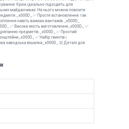
сування: Крюк ідеально підходить для
вельних майданчиках. На нього можна повісити
 предмети._x000D_ ✅ Просте встановлення: гак
кріплення навіть важких вантажів._x000D_
00D_ ✅ Висока якість виготовлення_x000D_ ✅
 дряпанню предметів._x000D_ ✅ Простий
онштейни_x000D_ ✅ Набір гвинтів і
а заводська вішалка_x000D_ ☑️ Деталі для
и