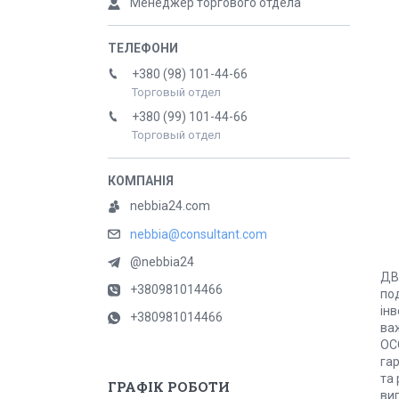
Менеджер торгового отдела
+380 (98) 101-44-66
Торговый отдел
+380 (99) 101-44-66
Торговый отдел
nebbia24.com
nebbia@consultant.com
@nebbia24
ДВ
+380981014466
под
інв
+380981014466
ва
ОС
гар
та
ГРАФІК РОБОТИ
виг