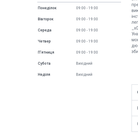
пр
Понеділок
09:00
19:00
вик
інс
Вівторок
09:00
19:00
лег
_x
Середа
09:00
19:00
Ун
мо
Четвер
09:00
19:00
дю
зб
Пʼятниця
09:00
19:00
Субота
Вихідний
Неділя
Вихідний