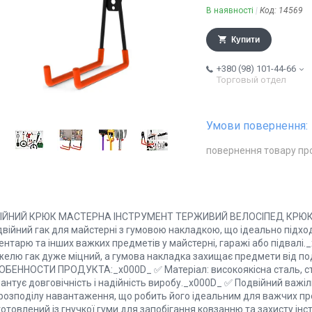
В наявності
Код:
14569
Купити
+380 (98) 101-44-66
Торговый отдел
повернення товару пр
ІЙНИЙ КРЮК МАСТЕРНА ІНСТРУМЕНТ ТЕРЖИВИЙ ВЕЛОСІПЕД КРЮК 
війний гак для майстерні з гумовою накладкою, що ідеально підход
ентарю та інших важких предметів у майстерні, гаражі або підвалі.
желю гак дуже міцний, а гумова накладка захищає предмети від п
ОБЕННОСТИ ПРОДУКТА:_x000D_ ✅ Матеріал: високоякісна сталь, сті
антує довговічність і надійність виробу._x000D_ ✅ Подвійний важіль
 розподілу навантаження, що робить його ідеальним для важчих п
отовлений із гнучкої гуми для запобігання ковзанню та захисту інс