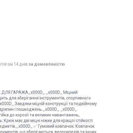
отягом 14 днів
за домовленістю
ДЛЯ ГАРАЖА_x000D_ _x000D_ Міцний
ить для зберігання інструментів, спортивного
_x000D_ Завдяки міцній конструкції та подвійному
одряпин і пошкоджень._x000D_ _x000D_
йка до корозії та великих навантажень,
: Крюк має дві міцні ніжки для кращої стійкості
редметів._x000D_ ✅ Гумовий ковпачок: Ковпачок
трументів, що зберігаються, велосипедів та інших