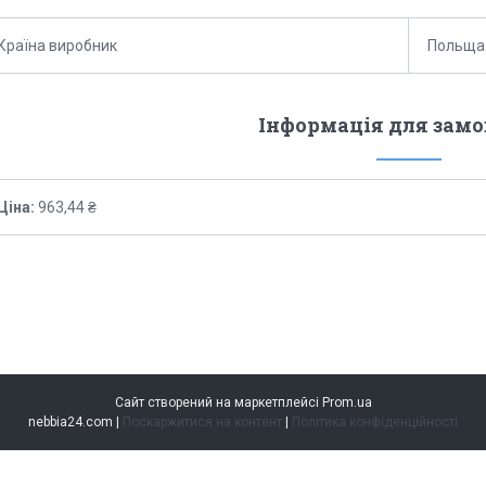
Країна виробник
Польща
Інформація для зам
Ціна:
963,44 ₴
Сайт створений на маркетплейсі
Prom.ua
nebbia24.com |
Поскаржитися на контент
|
Політика конфіденційності