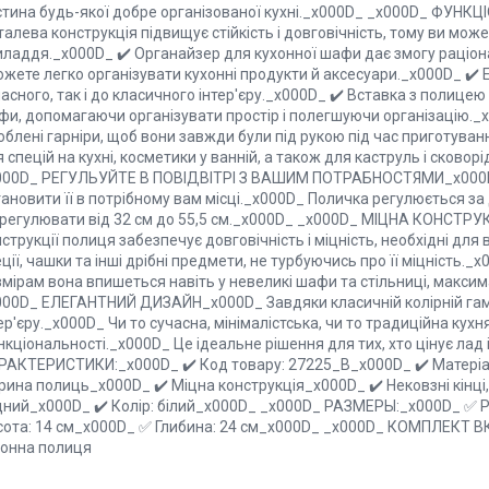
стина будь-якої добре організованої кухні._x000D_ _x000D_ ФУНК
алева конструкція підвищує стійкість і довговічність, тому ви може
иладдя._x000D_ ✔️ Органайзер для кухонної шафи дає змогу раціон
жете легко організувати кухонні продукти й аксесуари._x000D_ ✔️ 
асного, так і до класичного інтер'єру._x000D_ ✔️ Вставка з полицею
и, допомагаючи організувати простір і полегшуючи організацію._x0
блені гарніри, щоб вони завжди були під рукою під час приготуван
 спецій на кухні, косметики у ванній, а також для каструль і сково
000D_ РЕГУЛЬУЙТЕ В ПОВІДВІТРІ З ВАШИМ ПОТРАБНОСТЯМИ_x000D_
ановити її в потрібному вам місці._x000D_ Поличка регулюється за
дрегулювати від 32 см до 55,5 см._x000D_ _x000D_ МІЦНА КОНСТРУ
струкції полиця забезпечує довговічність і міцність, необхідні для 
ції, чашки та інші дрібні предмети, не турбуючись про її міцність.
змірам вона впишеться навіть у невеликі шафи та стільниці, макси
000D_ ЕЛЕГАНТНИЙ ДИЗАЙН_x000D_ Завдяки класичній колірній гамі
ер'єру._x000D_ Чи то сучасна, мінімалістська, чи то традиційна кухн
кціональності._x000D_ Це ідеальне рішення для тих, хто цінує лад
РАКТЕРИСТИКИ:_x000D_ ✔️ Код товару: 27225_B_x000D_ ✔️ Матеріа
рина полиць_x000D_ ✔️ Міцна конструкція_x000D_ ✔️ Нековзні кінці
цний_x000D_ ✔️ Колір: білий_x000D_ _x000D_ РАЗМЕРЫ:_x000D_ ✅ Ре
сота: 14 см_x000D_ ✅ Глибина: 24 см_x000D_ _x000D_ КОМПЛЕКТ В
хонна полиця