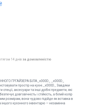
₴
отягом 14 днів
за домовленістю
ОГО ГРГАЙЗЕРА БІЛА_x000D_ _x000D_
стовувати простір на кухні._x000D_ Завдяки
пеції, аксесуари та інші дрібні предмети, які
печує довговічність і стійкість, а білий колір
им розмірам, вона чудово підійде як вставка в
а іншого кухонного інвентарю — незамінна