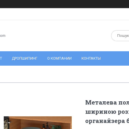
com
Т
ДРОПШИПИНГ
О КОМПАНИИ
КОНТАКТЫ
Металева пол
шириною роз
органайзера 