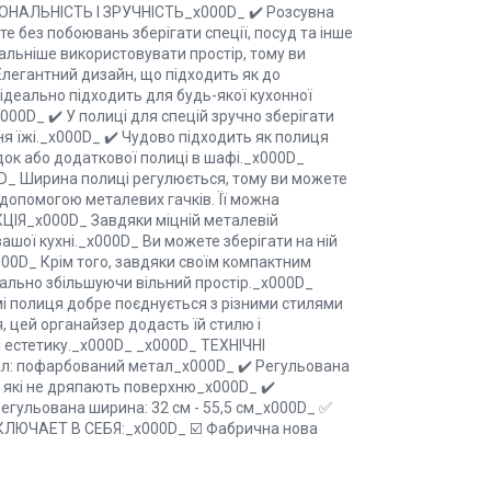
ЦІОНАЛЬНІСТЬ І ЗРУЧНІСТЬ_x000D_ ✔️ Розсувна
те без побоювань зберігати спеції, посуд та інше
альніше використовувати простір, тому ви
Елегантний дизайн, що підходить як до
 ідеально підходить для будь-якої кухонної
00D_ ✔️ У полиці для спецій зручно зберігати
ня їжі._x000D_ ✔️ Чудово підходить як полиця
рідок або додаткової полиці в шафі._x000D_
 Ширина полиці регулюється, тому ви можете
 допомогою металевих гачків. Її можна
КЦІЯ_x000D_ Завдяки міцній металевій
вашої кухні._x000D_ Ви можете зберігати на ній
_x000D_ Крім того, завдяки своїм компактним
мально збільшуючи вільний простір._x000D_
 полиця добре поєднується з різними стилями
я, цей органайзер додасть їй стилю і
 і естетику._x000D_ _x000D_ ТЕХНІЧНІ
л: пофарбований метал_x000D_ ✔️ Регульована
, які не дряпають поверхню_x000D_ ✔️
гульована ширина: 32 см - 55,5 см_x000D_ ✅
КЛЮЧАЕТ В СЕБЯ:_x000D_ ☑️ Фабрична нова