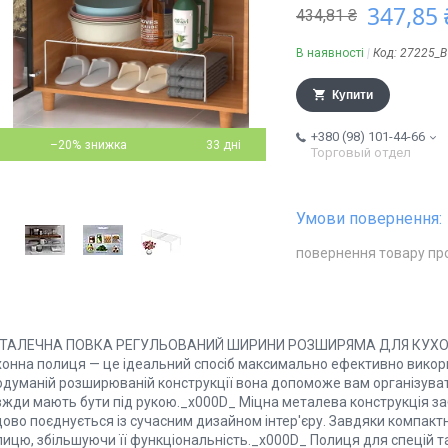
347,85 
434,81 ₴
В наявності
Код:
27225_B
Купити
+380 (98) 101-44-66
–20%
33 дні
Торговый отдел
повернення товару пр
ТАЛЕЧНА ПОВКА РЕГУЛЬОВАНИЙ ШИРИНИ РОЗШИРЯМА ДЛЯ КУХОНН
хонна полиця — це ідеальний спосіб максимально ефективно викори
думаній розширюваній конструкції вона допоможе вам організувати с
жди мають бути під рукою._x000D_ Міцна металева конструкція забез
ово поєднується із сучасним дизайном інтер'єру. Завдяки компактн
лицю, збільшуючи її функціональність._x000D_ Полиця для спецій т