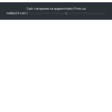
Сайт створений на маркетплейсі
Prom.ua
nebbia24.com |
Поскаржитися на контент
|
Політика конфіденційності