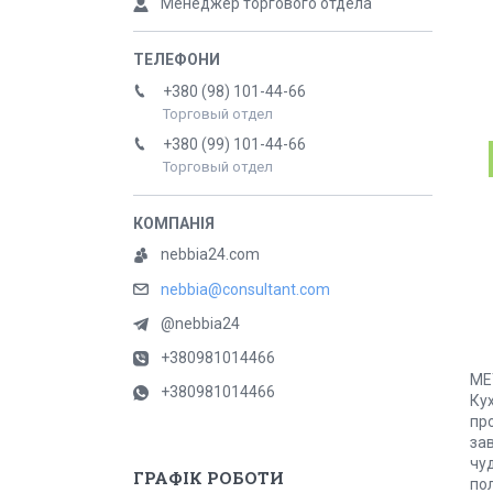
Менеджер торгового отдела
+380 (98) 101-44-66
Торговый отдел
+380 (99) 101-44-66
Торговый отдел
nebbia24.com
nebbia@consultant.com
@nebbia24
+380981014466
МЕ
+380981014466
Ку
про
зав
чуд
ГРАФІК РОБОТИ
по