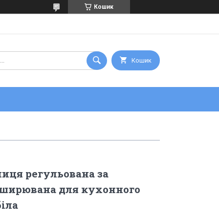
Кошик
Кошик
иця регульована за
ширювана для кухонного
біла