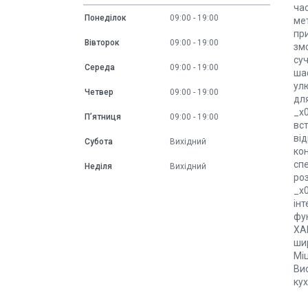
ча
Понеділок
09:00
19:00
мет
пр
Вівторок
09:00
19:00
змо
суч
Середа
09:00
19:00
шаф
улю
Четвер
09:00
19:00
для
_x
Пʼятниця
09:00
19:00
вст
ві
Субота
Вихідний
кон
спе
Неділя
Вихідний
ро
_x
інт
фун
ХА
ши
Мі
Ви
ку